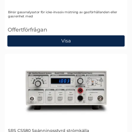
Art. nr 1822
Binär gasanalysator för icke-invasiv mätning av gasförhållanden eller
gasrenhet med
Offertförfrågan
, SRS BGA244 Binär gasanalysator
Visa
SRS CS580 Spänningsstyrd strömkälla