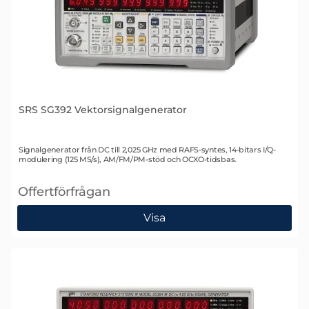
SRS SG392 Vektorsignalgenerator
Art. nr 1630
Signalgenerator från DC till 2,025 GHz med RAFS-syntes, 14-bitars I/Q-
modulering (125 MS/s), AM/FM/PM-stöd och OCXO-tidsbas.
Offertförfrågan
, SRS SG392 Vektorsignalgenerator
Visa