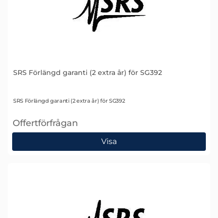
SRS Förlängd garanti (2 extra år) för SG392
Art. nr 1632
SRS Förlängd garanti (2 extra år) för SG392
Offertförfrågan
, SRS Förlängd garanti (2 extra år) för SG392
Visa