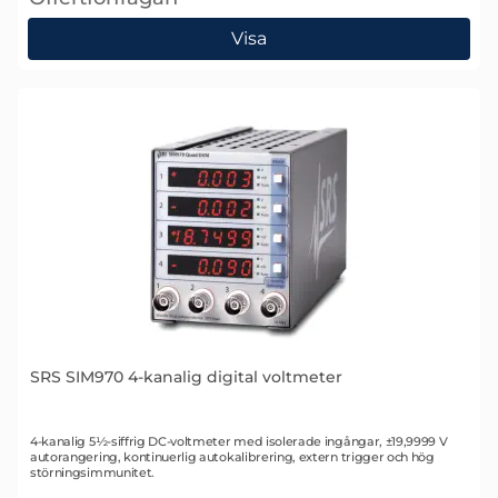
, SRS SIM980 4-kanalig analog summeringsförstärka
Visa
SRS SIM970 4-kanalig digital voltmeter
Art. nr 1429
4-kanalig 5½-siffrig DC-voltmeter med isolerade ingångar, ±19,9999 V
autorangering, kontinuerlig autokalibrering, extern trigger och hög
störningsimmunitet.