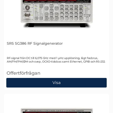
SRS SG386 RF Signalgenerator
Art. nr 1529
RF-signal från DC till 6,075 GHz med 1 µHz upplösning, lågt fasbrus,
AM/FM/PM/ØM och svep, OCXO-tidsbas samt Ethernet, GPIB och RS-232.
Offertförfrågan
, SRS SG386 RF Signalgenerator
Visa