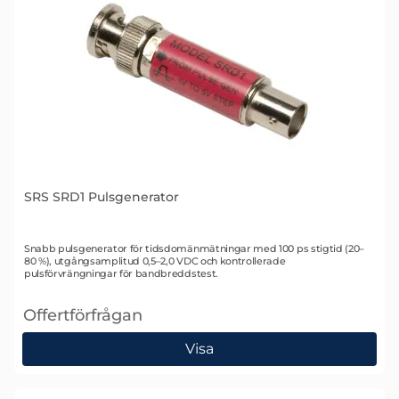
SRS SRD1 Pulsgenerator
Art. nr 1436
Snabb pulsgenerator för tidsdomänmätningar med 100 ps stigtid (20–
80 %), utgångsamplitud 0,5–2,0 VDC och kontrollerade
pulsförvrängningar för bandbreddstest.
Offertförfrågan
, SRS SRD1 Pulsgenerator
Visa