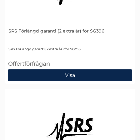
SRS Förlängd garanti (2 extra år) för SG396
Art. nr 1636
SRS Förlängd garanti (2 extra år) för SG396
Offertförfrågan
, SRS Förlängd garanti (2 extra år) för SG396
Visa