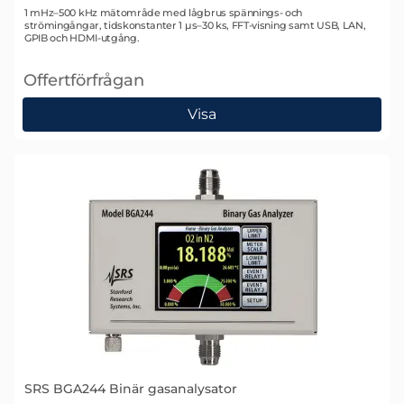
Art. nr 1960
1 mHz–500 kHz mätområde med lågbrus spännings- och
strömingångar, tidskonstanter 1 µs–30 ks, FFT-visning samt USB, LAN,
GPIB och HDMI-utgång.
Offertförfrågan
, SRS SR860 DSP Lock-in-förstärkare
Visa
SRS BGA244 Binär gasanalysator