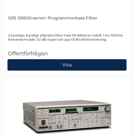
SRS SR600-serien Programmerbara Filter
Art. nr 1738
2-kanaliga 8-poliga elliptiska filter med 115 dB/oktav rolloff, 1 Hz–100 kHz
frekvensområde, 0,1 dB rippel och upp till 80 dB förstärkning.
Offertförfrågan
, SRS SR600-serien Programmerbara Filter
Visa