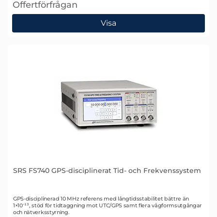
Offertförfrågan
, SRS FS752 GPS/GNSS Tid- och Frekvens Referensst
Visa
SRS FS740 GPS-disciplinerat Tid- och Frekvenssystem
Art. nr 2047
GPS-disciplinerad 10 MHz referens med långtidsstabilitet bättre än
1×10⁻¹³, stöd för tidtaggning mot UTC/GPS samt flera vågformsutgångar
och nätverksstyrning.