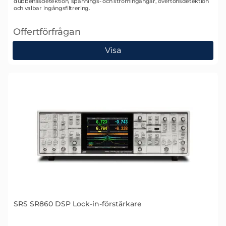
dubbelfasdetektion, spännings- och strömingångar, övertonsdetektion
och valbar ingångsfiltrering.
Offertförfrågan
, SRS SR2124 Dualfas Analog Lock-in-förstärkare
Visa
SRS SR860 DSP Lock-in-förstärkare