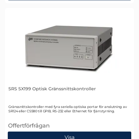
SRS SX199 Optisk Gränssnittskontroller
Art. nr 2450
Gränssnittskontroller med fyra seriella optiska portar för anslutning av
SR124 eller CS580 till GPIB, RS-232 eller Ethernet för fjärrstyrning.
Offertförfrågan
, SRS SX199 Optisk Gränssnittskontroller
Visa