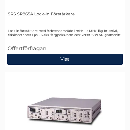
SRS SR865A Lock-In Förstärkare
Art. nr 1768
Lock-in förstärkare med frekvensområde 1 mHz – 4 MHz, låg brusnivå,
tidskonstanter 1 µs – 30 ks, färgpekskärm och GPIB/USB/LAN-gränssnitt.
Offertförfrågan
, SRS SR865A Lock-In Förstärkare
Visa