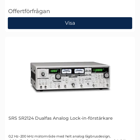
Offertförfrågan
, SRS FS740 GPS-disciplinerat Tid- och Frekvenssyst
Visa
SRS SR2124 Dualfas Analog Lock-in-förstärkare
Art. nr 2046
0,2 Hz–200 kHz mätområde med helt analog lågbrusdesign,