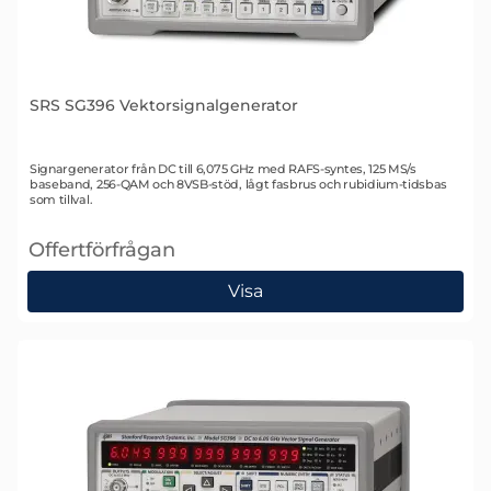
SRS SG396 Vektorsignalgenerator
Art. nr 1634
Signargenerator från DC till 6,075 GHz med RAFS-syntes, 125 MS/s
baseband, 256-QAM och 8VSB-stöd, lågt fasbrus och rubidium-tidsbas
som tillval.
Offertförfrågan
, SRS SG396 Vektorsignalgenerator
Visa