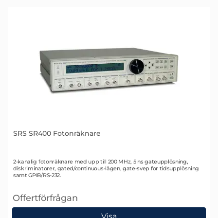
SRS SR400 Fotonräknare
Art. nr 1434
2-kanalig fotonräknare med upp till 200 MHz, 5 ns gateupplösning,
diskriminatorer, gated/continuous-lägen, gate-svep för tidsupplösning
samt GPIB/RS-232.
Offertförfrågan
, SRS SR400 Fotonräknare
Visa