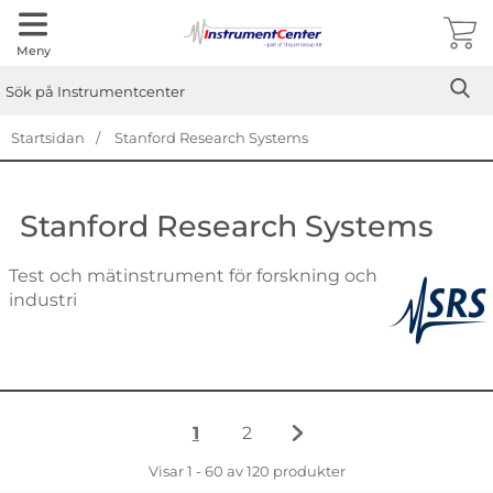
Meny
Sök
Ge
Sök på Instrumentcenter
Startsidan
Stanford Research Systems
Stanford Research Systems
Test och mätinstrument för forskning och
industri
1
2
Nuvarande sida, sidan
av 2
Gå till sidan
av 2
Gå till nästa sida sidan
Visar 1 - 60 av
120
produkter