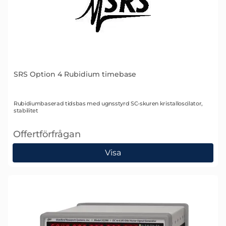
SRS Option 4 Rubidium timebase
Art. nr 1631
Rubidiumbaserad tidsbas med ugnsstyrd SC-skuren kristalloscilator,
stabilitet
Offertförfrågan
, SRS Option 4 Rubidium timebase
Visa