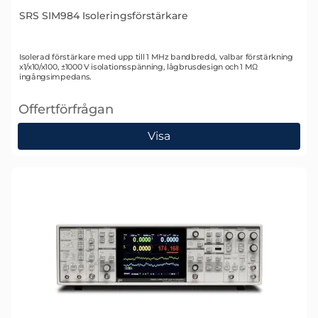
SRS SIM984 Isoleringsförstärkare
Art. nr 1772
Isolerad förstärkare med upp till 1 MHz bandbredd, valbar förstärkning
x1/x10/x100, ±1000 V isolationsspänning, lågbrusdesign och 1 MΩ
ingångsimpedans.
Offertförfrågan
, SRS SIM984 Isoleringsförstärkare
Visa