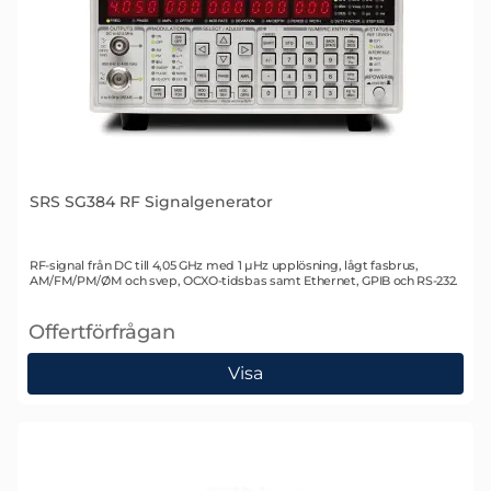
SRS SG384 RF Signalgenerator
Art. nr 1528
RF-signal från DC till 4,05 GHz med 1 µHz upplösning, lågt fasbrus,
AM/FM/PM/ØM och svep, OCXO-tidsbas samt Ethernet, GPIB och RS-232.
Offertförfrågan
, SRS SG384 RF Signalgenerator
Visa