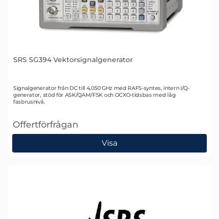
SRS SG394 Vektorsignalgenerator
Art. nr 1633
Signalgenerator från DC till 4,050 GHz med RAFS-syntes, intern I/Q-
generator, stöd för ASK/QAM/FSK och OCXO-tidsbas med låg
fasbrusnivå.
Offertförfrågan
, SRS SG394 Vektorsignalgenerator
Visa