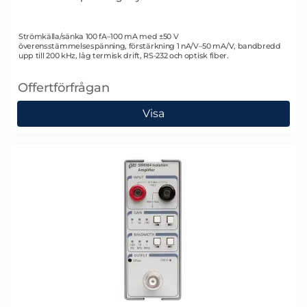
Art. nr 1778
Strömkälla/sänka 100 fA–100 mA med ±50 V
överensstämmelsespänning, förstärkning 1 nA/V–50 mA/V, bandbredd
upp till 200 kHz, låg termisk drift, RS-232 och optisk fiber.
Offertförfrågan
, SRS CS580 Spänningsstyrd strömkälla
Visa