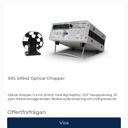
SRS SR542 Optical Chopper
Art. nr 2451
Optisk chopper 0,4 Hz–20 kHz med låg fasjitter, 0,01° fasupplösning, 20
ppm frekvensnoggrannhet, flexibel synkronisering och USB-gränssnitt.
Offertförfrågan
, SRS SR542 Optical Chopper
Visa