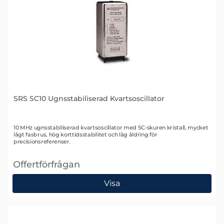
SRS SC10 Ugnsstabiliserad Kvartsoscillator
Art. nr 1440
10 MHz ugnsstabiliserad kvartsoscillator med SC-skuren kristall, mycket
lågt fasbrus, hög korttidsstabilitet och låg åldring för
precisionsreferenser.
Offertförfrågan
, SRS SC10 Ugnsstabiliserad Kvartsoscillator
Visa