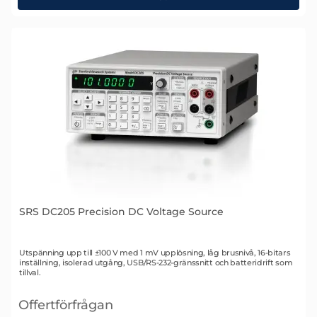
SRS DC205 Precision DC Voltage Source
Art. nr 2449
Utspänning upp till ±100 V med 1 mV upplösning, låg brusnivå, 16-bitars
inställning, isolerad utgång, USB/RS-232-gränssnitt och batteridrift som
tillval.
Offertförfrågan