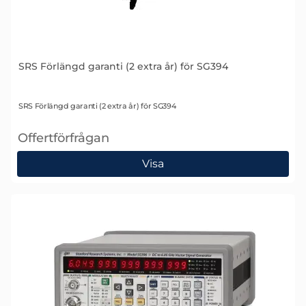
SRS Förlängd garanti (2 extra år) för SG394
Art. nr 1635
SRS Förlängd garanti (2 extra år) för SG394
Offertförfrågan
, SRS Förlängd garanti (2 extra år) för SG394
Visa