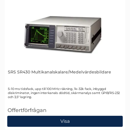
SRS SR430 Multikanalskalare/Medelvärdesbildare
Art. nr 1435
5–10 ms tidsfack, upp till 100 MHz räkning, 1k–32k fack, inbyggd
diskriminator, ingen interkanals dödtid, skärmanalys samt GPIB/RS-232
och 3,5" lagring.
Offertförfrågan
, SRS SR430 Multikanalskalare/Medelvärdesbildare
Visa