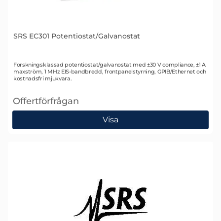
SRS EC301 Potentiostat/Galvanostat
Art. nr 1685
Forskningsklassad potentiostat/galvanostat med ±30 V compliance, ±1 A
maxström, 1 MHz EIS-bandbredd, frontpanelstyrning, GPIB/Ethernet och
kostnadsfri mjukvara.
Offertförfrågan
, SRS EC301 Potentiostat/Galvanostat
Visa