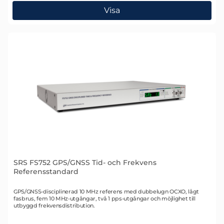
, SRS DC205 Precision DC Voltage Source
Visa
SRS FS752 GPS/GNSS Tid- och Frekvens
Referensstandard
Art. nr 2260
GPS/GNSS-disciplinerad 10 MHz referens med dubbelugn OCXO, lågt
fasbrus, fem 10 MHz-utgångar, två 1 pps-utgångar och möjlighet till
utbyggd frekvensdistribution.