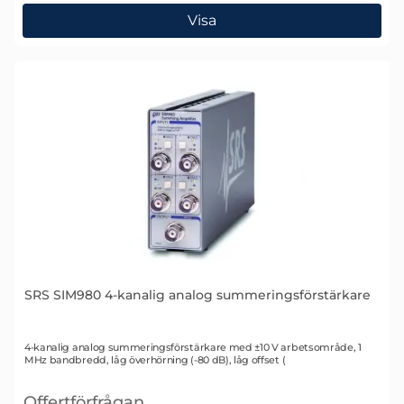
, SRS SIM983 Analog skalningsförstärkare
Visa
SRS SIM980 4-kanalig analog summeringsförstärkare
Art. nr 1430
4-kanalig analog summeringsförstärkare med ±10 V arbetsområde, 1
MHz bandbredd, låg överhörning (-80 dB), låg offset (
Offertförfrågan