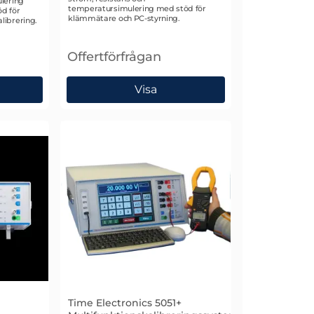
lering
temperatursimulering med stöd för
d för
klämmätare och PC-styrning.
librering.
Offertförfrågan
025C Multifunktions Precisonskalibrator
, Time Electronics 5025E Multifunktions kali
Visa
Time Electronics 5051+