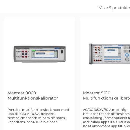
Filtrera & sortera
Hoppa
Visar
9
produkte
över
filtersektionen
produktlista
Meatest 9000
Meatest 9010
Multifunktionskalibrator
Multifunktionskalibrat
Art. nr 3441
Art. nr 2466
Portabel multifunktionskalibrator med
AC/DC 1050 V/30 A med hög
upp till 1050 V, 20,5 A, frekvens,
lastkapacitet och distorsionss
termoelement och valbara resistans-,
effekt/energi, samt optioner f
kapacitans- och RTD-funktioner.
oscilloskop upp till 400 MHz o
isolationsprovare upp till 1,5 k