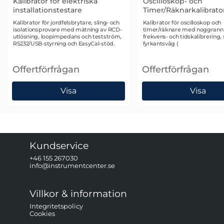
Kalibrator för elektriska
Oscilloskop- och
installationstestare
Timer/Räknarkalibrato
Art. nr 1520
Art. nr 1371
Kalibrator för jordfelsbrytare, sling- och
Kalibrator för oscilloskop och
isolationsprovare med mätning av RCD-
timer/räknare med noggrann 
utlösning, loopimpedans och testström,
frekvens- och tidskalibrering,
RS232/USB-styrning och EasyCal-stöd.
fyrkantsvåg (
Offertförfrågan
Offertförfrågan
, Time Electronics 5030 Kalibrator för elektriska instal
, Time Electronics 5
Visa
Visa
Kundservice
+46 155 267030
info@instrumentcenter.se
Villkor & information
Integritetspolicy
Cookies