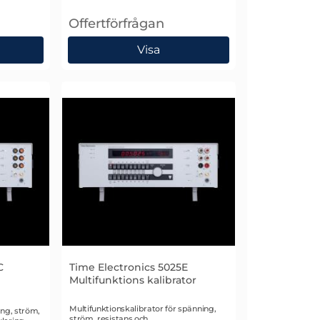
Offertförfrågan
funktionskalibrator
, Meatest 9010+ Multifunktionskalibrator
Visa
C
Time Electronics 5025E
Multifunktions kalibrator
Art. nr 1582
Multifunktionskalibrator för spänning,
ing, ström,
ström, resistans och