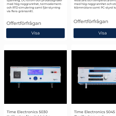
spänning, DC-ström och processignaler
resistans och temperatursimu
med hög noggrannhet, termoelement-
med hög noggrannhet och stö
och RTD-simulering samt fjärrstyrning
klämmätare samt PC-styrd ka
via flera gränssnitt.
Offertförfrågan
Offertförfrågan
, Meatest M160 Precisionskalibrator För DC Storheter
, Time Electronics 5
Visa
Visa
Time Electronics 5030
Time Electronics 5045