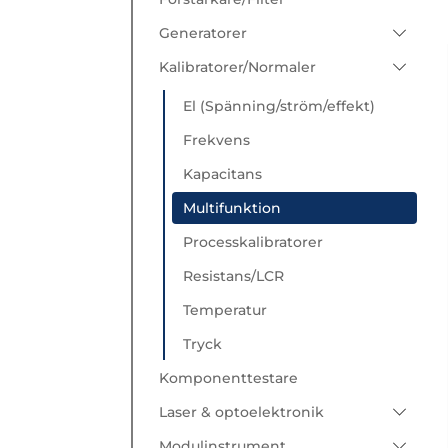
Generatorer
Arbiträra
Kalibratorer/Normaler
ESD Generatorer
El (Spänning/ström/effekt)
Funktionsgeneratorer
Frekvens
Puls/Delay Generatorer
Kapacitans
RF Generatorer
Multifunktion
Source instrument
Processkalibratorer
Resistans/LCR
Temperatur
Tryck
Komponenttestare
Laser & optoelektronik
Optiska Chopprar/Shutters
Modulinstrument