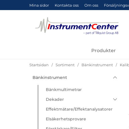
Mina sidor
Kontakta oss
Om oss
Försäljningsv
Produkter
Startsidan
Sortiment
Bänkinstrument
Kali
Hoppa
Bänkinstrument
Underkategorier
Sortiment
till
produkter
Bänkmultimetrar
Dekader
Induktansdekader
Effektmätare/Effektanalysatorer
Kapacitansdekader
Elsäkerhetsprovare
Resistansdekader
Förstärkare/Filter