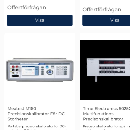
Offertförfrågan
Offertförfrågan
, Meatest 9000 Multifunktionskalibrator
, Meatest 9010 Multi
Visa
Visa
Meatest M160
Time Electronics 5025
Precisionskalibrator För DC
Multifunktions
Storheter
Precisonskalibrator
Art. nr 2022
Art. nr 1626
Portabel precisionskalibrator för DC-
Precisonskalibrator för spänn