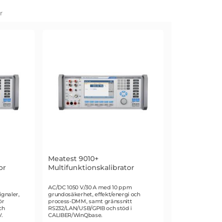
r
Meatest 9010+
or
Multifunktionskalibrator
Art. nr 2465
AC/DC 1050 V/30 A med 10 ppm
ignaler,
grundosäkerhet, effekt/energi och
ör
process-DMM, samt gränssnitt
ch
RS232/LAN/USB/GPIB och stöd i
V.
CALIBER/WinQbase.