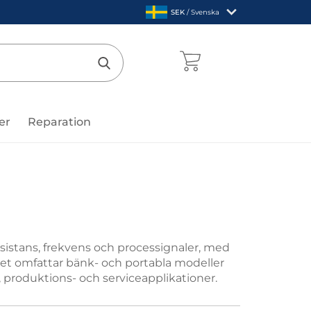
,
SEK
/ Svenska
Sverige
mentcenter
Genomför sökning
er
Reparation
esistans, frekvens och processignaler, med
et omfattar bänk- och portabla modeller
-, produktions- och serviceapplikationer.