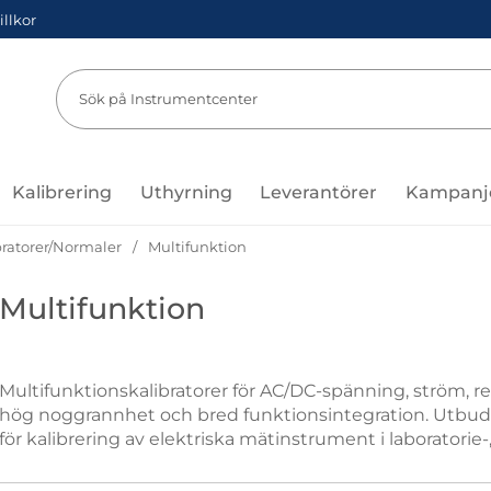
illkor
Sök
Sök på Instru
Kalibrering
Uthyrning
Leverantörer
Kampanj
bratorer/Normaler
Multifunktion
Multifunktion
Multifunktionskalibratorer för AC/DC-spänning, ström, r
hög noggrannhet och bred funktionsintegration. Utbud
för kalibrering av elektriska mätinstrument i laboratorie