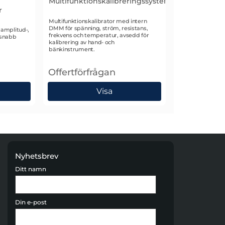
Multifunktionskalibreringssystem
r
Art. nr 1032
Multifunktionskalibrator med intern
DMM för spänning, ström, resistans,
amplitud-,
frekvens och temperatur, avsedd för
 snabb
kalibrering av hand- och
bänkinstrument.
Offertförfrågan
lationstestare
045 Oscilloskop- och Timer/Räknarkalibrator
, Time Electronics 5051+ Multifunktionskali
Visa
Nyhetsbrev
Ditt namn
Din e-post