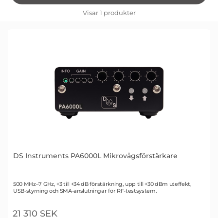
filtersektionen
Filtrera & sortera
Visar
1
produkter
produktlista
DS Instruments PA6000L Mikrovågsförstärkare
Art. nr 3362
500 MHz–7 GHz, +3 till +34 dB förstärkning, upp till +30 dBm uteffekt,
USB-styrning och SMA-anslutningar för RF-testsystem.
21 310 SEK