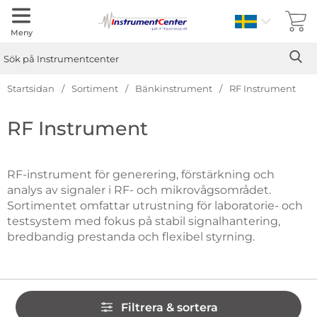
Sverige
Meny
Sök
Ge
Sök på Instrumentcenter
Startsidan
Sortiment
Bänkinstrument
RF Instrument
Hoppa
RF Instrument
till
produkter
RF-instrument för generering, förstärkning och
analys av signaler i RF- och mikrovågsområdet.
Sortimentet omfattar utrustning för laboratorie- och
testsystem med fokus på stabil signalhantering,
bredbandig prestanda och flexibel styrning.
Hoppa
Filtrera & sortera
över