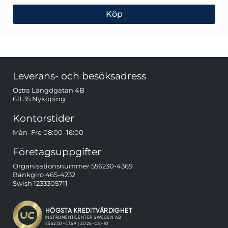
Köp
DS Instruments PA6000L Mikrovågsförstärkare
Sidfot Blandad info och länkar
Leverans- och besöksadress
Östra Längdgatan 4B
611 35 Nyköping
Kontorstider
Mån–Fre 08:00–16:00
Företagsuppgifter
Organisationsnummer 556230-4369
Bankgiro 465-4232
Swish 1233305711