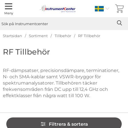
Sverige
Meny
Sök
Ge
Sök på Instrumentcenter
Startsidan
Sortiment
Tillbehör
RF Tillbehör
Hoppa
RF Tillbehör
till
produkter
RF-dämpsatser, precisionsdämpare, terminationer,
N- och SMA-kablar samt VSWR-bryggor för
spektrumanalysatorer. Tillbehören täcker
frekvensområden från DC upp till 12,4 GHz och
effektklasser från några watt till 100 W.
Hoppa
Filtrera & sortera
över