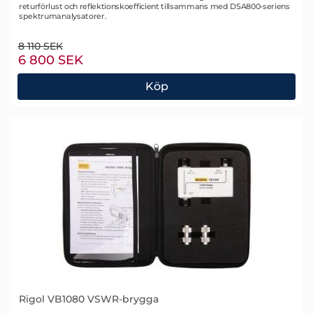
returförlust och reflektionskoefficient tillsammans med DSA800-seriens
spektrumanalysatorer.
tidigare pris
8 110 SEK
rea pris
6 800 SEK
Köp
Rigol VB1040 VSWR-brygga
Rigol VB1080 VSWR-brygga