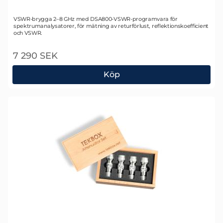
Art. nr 1723
VSWR-brygga 2–8 GHz med DSA800-VSWR-programvara för
spektrumanalysatorer, för mätning av returförlust, reflektionskoefficient
och VSWR.
7 290 SEK
Köp
Rigol VB1080 VSWR-brygga