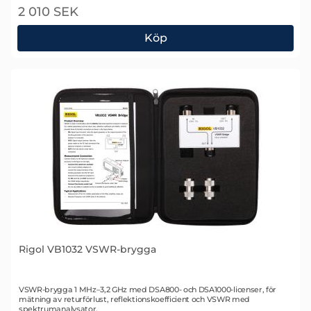
2 010 SEK
Köp
Rigol N(m) - N(m) cable DC to 12.4 GHz
Rigol VB1032 VSWR-brygga
Art. nr 1872
VSWR-brygga 1 MHz–3,2 GHz med DSA800- och DSA1000-licenser, för
mätning av returförlust, reflektionskoefficient och VSWR med
spektrumanalysator.