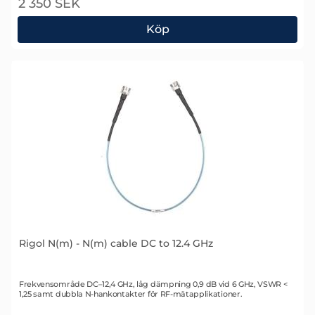
2 350 SEK
Köp
Rigol 30dB High Power Attenuator, Max Power 100W
Rigol N(m) - N(m) cable DC to 12.4 GHz
Art. nr 1718
Frekvensområde DC–12,4 GHz, låg dämpning 0,9 dB vid 6 GHz, VSWR <
1,25 samt dubbla N-hankontakter för RF-mätapplikationer.