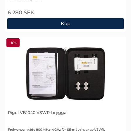
6 280 SEK
Köp
Rigol VB1032 VSWR-brygga
-16%
Rigol VB1040 VSWR-brygga
Art. nr 1722
Frekvensområde 800 MHz–4 GHz för S11-mätningar av VSWR,