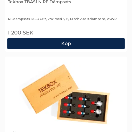
Tekbox TBAS1 N RF Dämpsats
Art. nr 2070
RF-dämpsats DC–3 GHz, 2 W med 3, 6, 10 och 20 dB dämpare, VSWR
1 200 SEK
Köp
Tekbox TBAS1 N RF Dämpsats