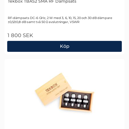
Tekbox TBAS2 SMA RF Dämpsats
Art. nr 2125
RF-dämpsats DC–6 GHz, 2 W med 3, 6, 10, 15, 20 och 30 dB dämpare
±0,5/±0,8 dB samt två 50 Ω avslutningar, VSWR
1 800 SEK
Köp
Tekbox TBAS2 SMA RF Dämpsats