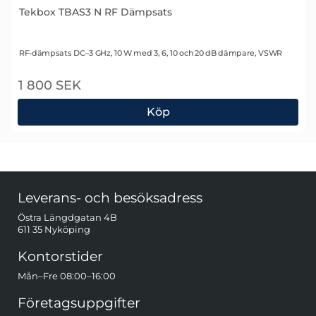
Tekbox TBAS3 N RF Dämpsats
Art. nr 2114
RF-dämpsats DC–3 GHz, 10 W med 3, 6, 10 och 20 dB dämpare, VSWR
1 800 SEK
Köp
Tekbox TBAS3 N RF Dämpsats
Sidfot Blandad info och länkar
Leverans- och besöksadress
Östra Längdgatan 4B
611 35 Nyköping
Kontorstider
Mån–Fre 08:00–16:00
Företagsuppgifter