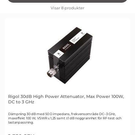
filtersektionen
Filtrera & sortera
Visar
8
produkter
produktlista
Rigol 30dB High Power Attenuator, Max Power 100W,
DC to 3 GHz
Art. nr 1721
Dämpning 30 dB med 50 Ω impedans, frekvensområde DC–3 GHz,
maxeffekt 100 W, VSWR ≤ 1,25 samt ±1 dB noggrannhet för RF-test och
lastanpassning.