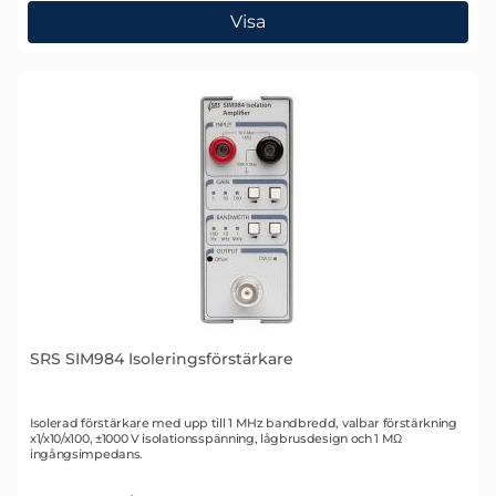
, SRS SIM983 Analog skalningsförstärkare
Visa
SRS SIM984 Isoleringsförstärkare
Art. nr 1772
Isolerad förstärkare med upp till 1 MHz bandbredd, valbar förstärkning
x1/x10/x100, ±1000 V isolationsspänning, lågbrusdesign och 1 MΩ
ingångsimpedans.