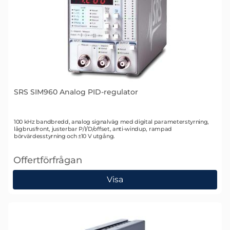
SRS SIM960 Analog PID-regulator
Art. nr 1426
100 kHz bandbredd, analog signalväg med digital parameterstyrning,
lågbrusfront, justerbar P/I/D/offset, anti-windup, rampad
börvärdesstyrning och ±10 V utgång.
Offertförfrågan
, SRS SIM960 Analog PID-regulator
Visa