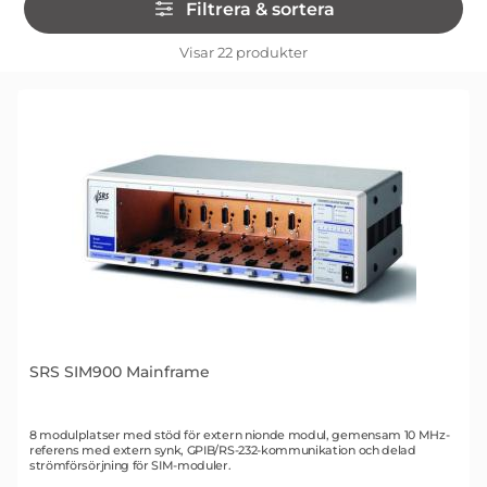
Filtrera & sortera
över
filtersektionen
Filtrera & sortera
Visar
22
produkter
produktlista
SRS SIM900 Mainframe
Art. nr 1332
8 modulplatser med stöd för extern nionde modul, gemensam 10 MHz-
referens med extern synk, GPIB/RS-232-kommunikation och delad
strömförsörjning för SIM-moduler.