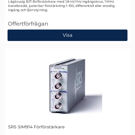
Art. nr 1334
Lågbrusig BJT-förförstärkare med 1,8 nV/√Hz ingångsbrus, 1 MHz
bandbredd, justerbar förstärkning 1–100, differentiell eller ensidig
ingång och fjärrstyrning.
Offertförfrågan
, SRS SIM911 Förförstärkare
Visa
SRS SIM914 Förförstärkare