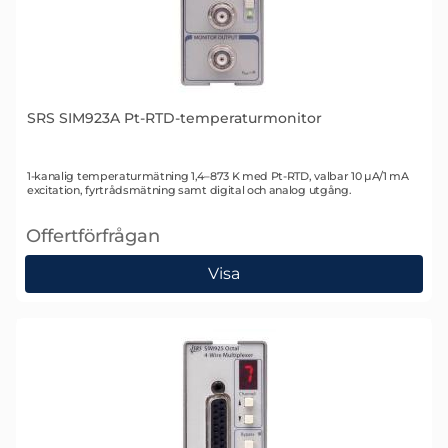
SRS SIM923A Pt-RTD-temperaturmonitor
Art. nr 1341
1-kanalig temperaturmätning 1,4–873 K med Pt-RTD, valbar 10 µA/1 mA
excitation, fyrtrådsmätning samt digital och analog utgång.
Offertförfrågan
, SRS SIM923A Pt-RTD-temperaturmonitor
Visa