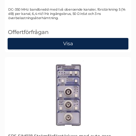
Art. nr 1335
DC–350 MHz bandbredd med två oberoende kanaler, förstärkning 5 (14
dB) per kanal, 6,4 nV/√Hz ingångsbrus, 50 Ω in/ut och 3 ns
överbelastningsåterhämtning.
Offertförfrågan
, SRS SIM914 Förförstärkare
Visa
SRS SIM918 Strömförförstärkare med auto-zero