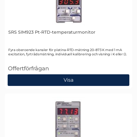
SRS SIM923 Pt-RTD-temperaturmonitor
Art. nr 1339
Fyra oberoende kanaler för platina-RTD-mätning 20–873 K med 1 mA
excitation, fyrtrådsmätning, individuell kalibrering och visning i K eller Ω.
Offertförfrågan
, SRS SIM923 Pt-RTD-temperaturmonitor
Visa