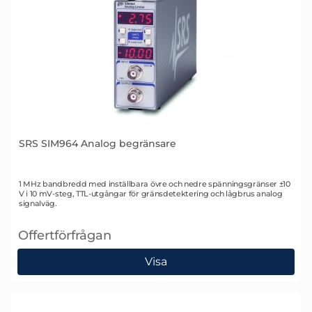
SRS SIM964 Analog begränsare
Art. nr 1427
1 MHz bandbredd med inställbara övre och nedre spänningsgränser ±10
V i 10 mV-steg, TTL-utgångar för gränsdetektering och lågbrus analog
signalväg.
Offertförfrågan
, SRS SIM964 Analog begränsare
Visa