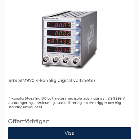
SRS SIM970 4-kanalig digital voltmeter
Art. nr 1429
4-kanalig 5½-siffrig DC-voltmeter med isolerade ingångar, ±19,9999 V
autorangering, kontinuerlig autokalibrering, extern trigger och hög
störningsimmunitet.
Offertförfrågan
, SRS SIM970 4-kanalig digital voltmeter
Visa