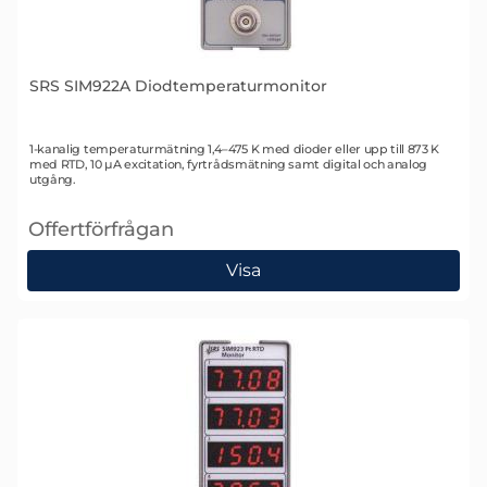
SRS SIM922A Diodtemperaturmonitor
Art. nr 1340
1-kanalig temperaturmätning 1,4–475 K med dioder eller upp till 873 K
med RTD, 10 µA excitation, fyrtrådsmätning samt digital och analog
utgång.
Offertförfrågan
, SRS SIM922A Diodtemperaturmonitor
Visa