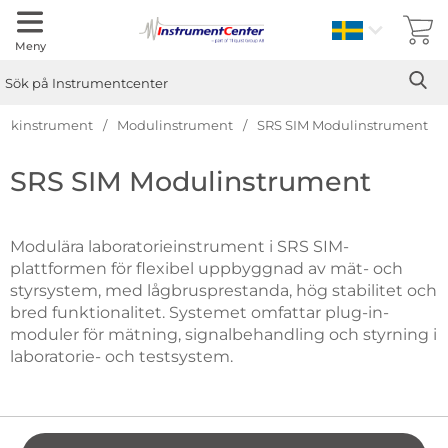
Sverige
Meny
Sök
Ge
Sök på Instrumentcenter
nkinstrument
Modulinstrument
SRS SIM Modulinstrument
Hoppa
SRS SIM Modulinstrument
till
produkter
Modulära laboratorieinstrument i SRS SIM-
plattformen för flexibel uppbyggnad av mät- och
styrsystem, med lågbrusprestanda, hög stabilitet och
bred funktionalitet. Systemet omfattar plug-in-
moduler för mätning, signalbehandling och styrning i
laboratorie- och testsystem.
Hoppa