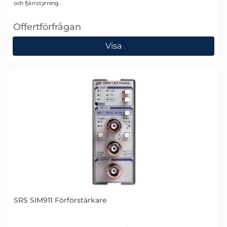
och fjärrstyrning.
Offertförfrågan
, SRS SIM910 Förförstärkare
Visa
SRS SIM911 Förförstärkare