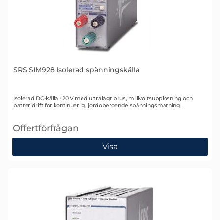
SRS SIM928 Isolerad spänningskälla
Art. nr 1343
Isolerad DC-källa ±20 V med ultralågt brus, millivoltsupplösning och
batteridrift för kontinuerlig, jordoberoende spänningsmatning.
Offertförfrågan
, SRS SIM928 Isolerad spänningskälla
Visa