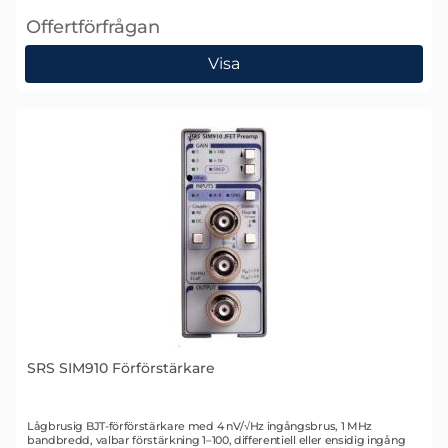
Offertförfrågan
, SRS SIM900 Mainframe
Visa
SRS SIM910 Förförstärkare
Art. nr 1333
Lågbrusig BJT-förförstärkare med 4 nV/√Hz ingångsbrus, 1 MHz
bandbredd, valbar förstärkning 1–100, differentiell eller ensidig ingång