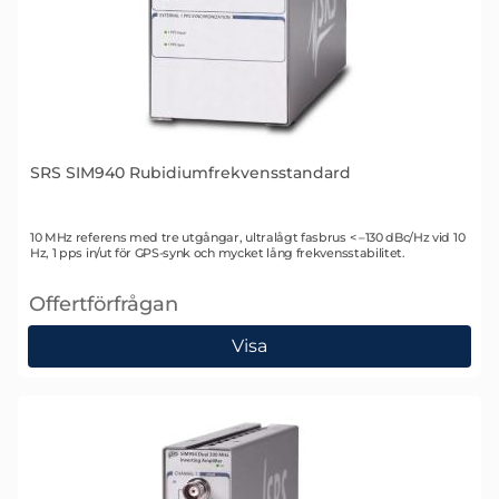
SRS SIM940 Rubidiumfrekvensstandard
Art. nr 1344
10 MHz referens med tre utgångar, ultralågt fasbrus < –130 dBc/Hz vid 10
Hz, 1 pps in/ut för GPS-synk och mycket lång frekvensstabilitet.
Offertförfrågan
, SRS SIM940 Rubidiumfrekvensstandard
Visa