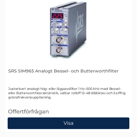
SRS SIM965 Analogt Bessel- och Butterworthfilter
Art. nr 1428
Justerbart analogt hög- eller lågpassfilter 1 Hz–500 kHz med Bessel-
eller Butterworthkaraktäristik, valbar rolloff 12–48 dB/oktav och 3-siffrig
gränsfrekvensupplösning.
Offertförfrågan
, SRS SIM965 Analogt Bessel- och Butterworthfilter
Visa