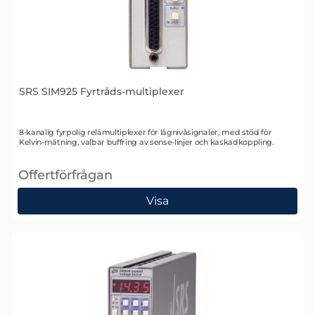
SRS SIM925 Fyrtråds-multiplexer
Art. nr 1342
8-kanalig fyrpolig relämultiplexer för lågnivåsignaler, med stöd för
Kelvin-mätning, valbar buffring av sense-linjer och kaskadkoppling.
Offertförfrågan
, SRS SIM925 Fyrtråds-multiplexer
Visa