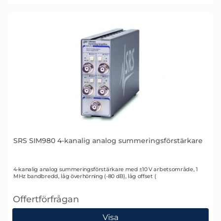
SRS SIM980 4-kanalig analog summeringsförstärkare
Art. nr 1430
4-kanalig analog summeringsförstärkare med ±10 V arbetsområde, 1
MHz bandbredd, låg överhörning (-80 dB), låg offset (
Offertförfrågan
, SRS SIM980 4-kanalig analog summeringsförstärka
Visa