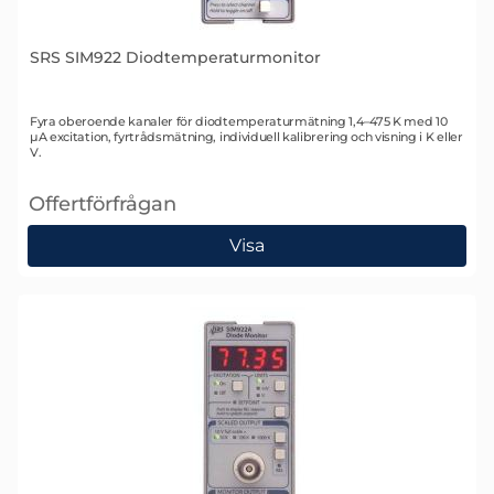
SRS SIM922 Diodtemperaturmonitor
Art. nr 1338
Fyra oberoende kanaler för diodtemperaturmätning 1,4–475 K med 10
µA excitation, fyrtrådsmätning, individuell kalibrering och visning i K eller
V.
Offertförfrågan
, SRS SIM922 Diodtemperaturmonitor
Visa