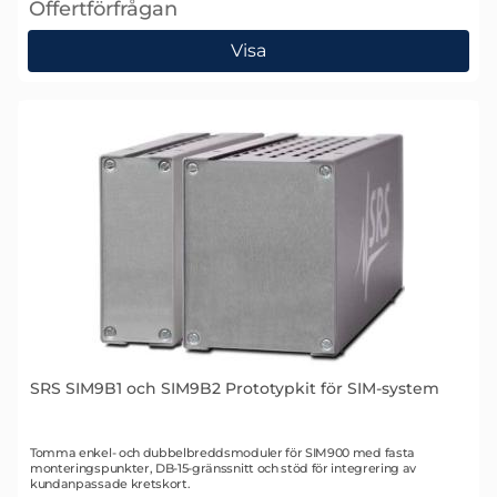
Offertförfrågan
, SRS SIM984 Isoleringsförstärkare
Visa
SRS SIM9B1 och SIM9B2 Prototypkit för SIM-system
Art. nr 1425
Tomma enkel- och dubbelbreddsmoduler för SIM900 med fasta
monteringspunkter, DB-15-gränssnitt och stöd för integrering av
kundanpassade kretskort.