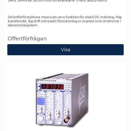
Art. nr 1336
Strömförförstärkare med auto-zero-funktion för stabil DC-mätning, hög
bandbredd, låg drift och exakt förstärkning av mycket små strömmar i
laboratoriesystem.
Offertförfrågan
, SRS SIM918 Strömförförstärkare med auto-zero
Visa