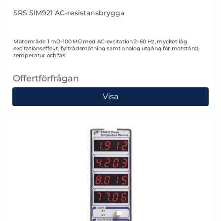
SRS SIM921 AC-resistansbrygga
Art. nr 1337
Mätområde 1 mΩ–100 MΩ med AC-excitation 2–60 Hz, mycket låg
excitationseffekt, fyrtrådsmätning samt analog utgång för motstånd,
temperatur och fas.
Offertförfrågan
, SRS SIM921 AC-resistansbrygga
Visa