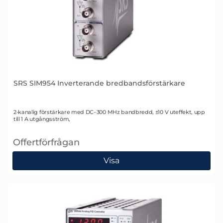
SRS SIM954 Inverterande bredbandsförstärkare
Art. nr 1345
2-kanalig förstärkare med DC–300 MHz bandbredd, ±10 V uteffekt, upp
till 1 A utgångsström,
Offertförfrågan
, SRS SIM954 Inverterande bredbandsförstärkare
Visa