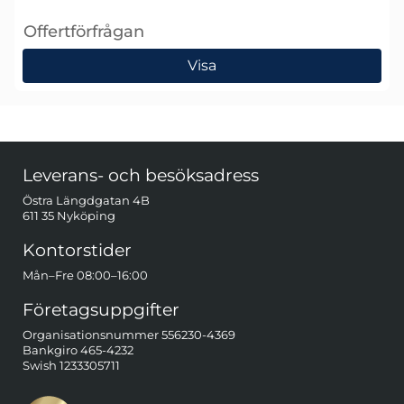
Offertförfrågan
, SRS SIM9B1 och SIM9B2 Prototypkit för SIM-system
Visa
Sidfot Blandad info och länkar
Leverans- och besöksadress
Östra Längdgatan 4B
611 35 Nyköping
Kontorstider
Mån–Fre 08:00–16:00
Företagsuppgifter
Organisationsnummer 556230-4369
Bankgiro 465-4232
Swish 1233305711