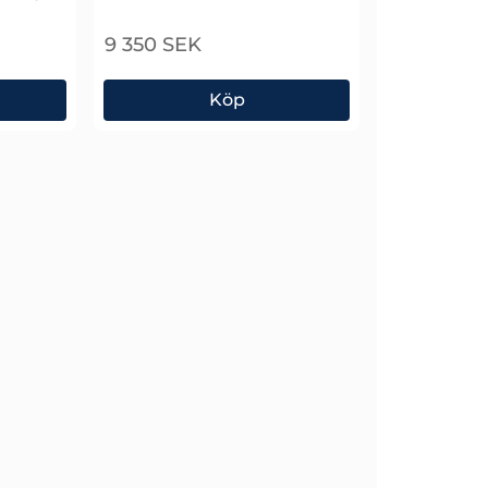
9 350 SEK
dansstandarder
Köp
Time Electronics 1070 Kapacitansdekadbo