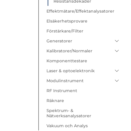
Resistansdekader
Effektmätare/Effektanalysatorer
Elsäkerhetsprovare
Förstärkare/Filter
Generatorer
Arbiträra
Kalibratorer/Normaler
ESD Generatorer
El (Spänning/ström/effekt)
Komponenttestare
Funktionsgeneratorer
Frekvens
Laser & optoelektronik
Puls/Delay Generatorer
Kapacitans
Optiska Chopprar/Shutters
Modulinstrument
RF Generatorer
Multifunktion
Laser Drivers
Chroma Modulinstrument
RF Instrument
Source instrument
Processkalibratorer
Laser Elektronik
SRS SIM Modulinstrument
Räknare
Resistans/LCR
Spektrum- &
Nätverksanalysatorer
Temperatur
Vakuum och Analys
Tryck