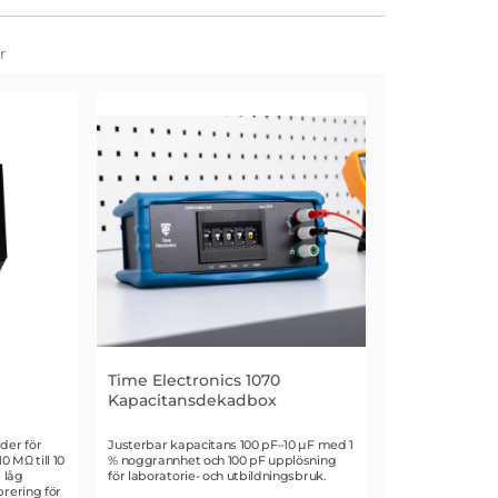
r
Time Electronics 1070
Kapacitansdekadbox
Art. nr 1043
der för
Justerbar kapacitans 100 pF–10 µF med 1
0 MΩ till 10
% noggrannhet och 100 pF upplösning
 låg
för laboratorie- och utbildningsbruk.
brering för