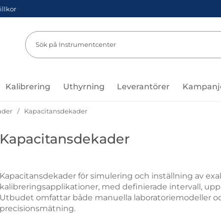
illkor
Sök
Sök på Instru
Kalibrering
Uthyrning
Leverantörer
Kampanj
ader
Kapacitansdekader
Kapacitansdekader
Kapacitansdekader för simulering och inställning av exa
kalibreringsapplikationer, med definierade intervall, u
Utbudet omfattar både manuella laboratoriemodeller o
precisionsmätning.