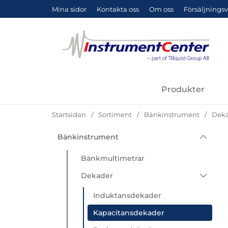
Mina sidor
Kontakta oss
Om oss
Försäljningsv
Produkter
Startsidan
Sortiment
Bänkinstrument
Dek
Hoppa
Bänkinstrument
Underkategorier
Sortiment
till
produkter
Bänkmultimetrar
Dekader
Induktansdekader
Kapacitansdekader