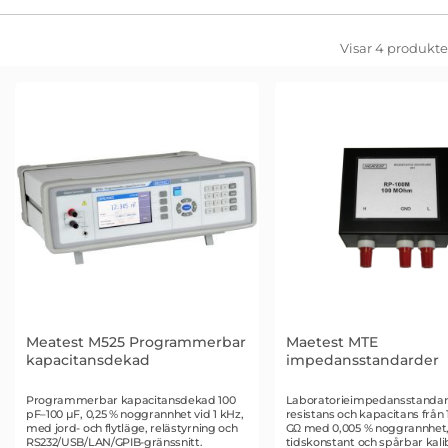
Filtrera & sortera
Hoppa
Visar
4
produkte
över
filtersektionen
produktlista
Meatest M525 Programmerbar
Maetest MTE
kapacitansdekad
impedansstandarder
Art. nr 2048
Art. nr 2025
Programmerbar kapacitansdekad 100
Laboratorieimpedansstandar
pF–100 µF, 0,25 % noggrannhet vid 1 kHz,
resistans och kapacitans från 1
med jord- och flytläge, relästyrning och
GΩ med 0,005 % noggrannhet,
RS232/USB/LAN/GPIB-gränssnitt.
tidskonstant och spårbar kali