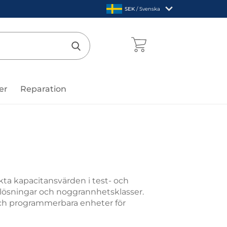
,
SEK
/ Svenska
Sverige
mentcenter
Genomför sökning
er
Reparation
kta kapacitansvärden i test- och
pplösningar och noggrannhetsklasser.
ch programmerbara enheter för