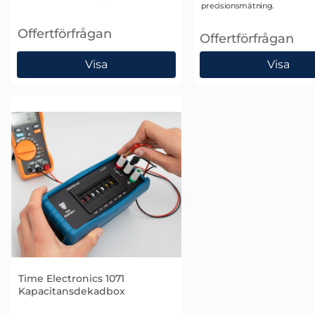
precisionsmätning.
Offertförfrågan
Offertförfrågan
, Meatest M525 Programmerbar kapacitansdekad
, Maetest MTE impe
Visa
Visa
Time Electronics 1071
Kapacitansdekadbox