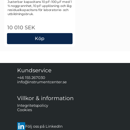
Art. nr 1044
Justerbar kapacitans 10 pF–100 µF med 1
% noggrannhet, 10 pF upplösning och låg
residualkapacitans för laboratorie- och
utbildningsbruk.
10 010 SEK
Köp
Time Electronics 1071 Kapacitansdekadbox
Kundservice
+46 155 267030
info@instrumentcenter.se
Villkor & information
Integritetspolicy
Cookies
Följ oss på LinkedIn