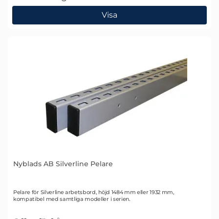
, Nyblads AB Silverline Påbyggnadsram 2000 mm
Visa
Nyblads AB Silverline Pelare
Art. nr 1562
Pelare för Silverline arbetsbord, höjd 1484 mm eller 1932 mm,
kompatibel med samtliga modeller i serien.