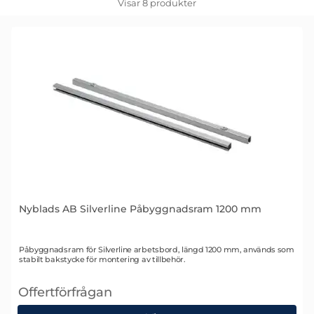
Visar
8
produkter
produktlista
Nyblads AB Silverline Påbyggnadsram 1200 mm
Art. nr 1565
Påbyggnadsram för Silverline arbetsbord, längd 1200 mm, används som
stabilt bakstycke för montering av tillbehör.
Offertförfrågan
, Nyblads AB Silverline Påbyggnadsram 1200 mm