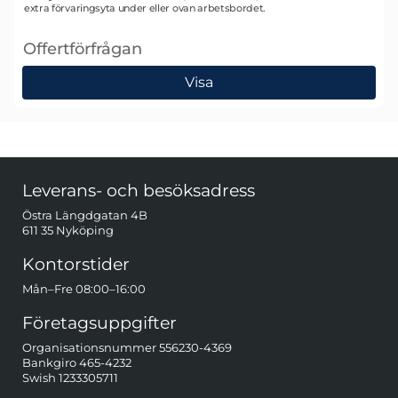
extra förvaringsyta under eller ovan arbetsbordet.
Offertförfrågan
, Nyblads AB Silverline Plåthylla 875×600 mm
Visa
Sidfot Blandad info och länkar
Leverans- och besöksadress
Östra Längdgatan 4B
611 35 Nyköping
Kontorstider
Mån–Fre 08:00–16:00
Företagsuppgifter
Organisationsnummer 556230-4369
Bankgiro 465-4232
Swish 1233305711