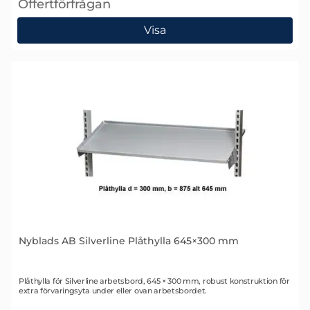
Offertförfrågan
, Nyblads AB Silverline Pelare
Visa
Nyblads AB Silverline Plåthylla 645×300 mm
Art. nr 1569
Plåthylla för Silverline arbetsbord, 645 × 300 mm, robust konstruktion för
extra förvaringsyta under eller ovan arbetsbordet.