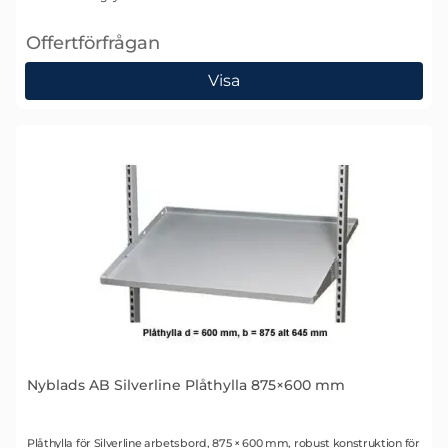
Offertförfrågan
, Nyblads AB Silverline Plåthylla 875×300 mm
Visa
Nyblads AB Silverline Plåthylla 875×600 mm
Art. nr 1566
Plåthylla för Silverline arbetsbord, 875 × 600 mm, robust konstruktion för