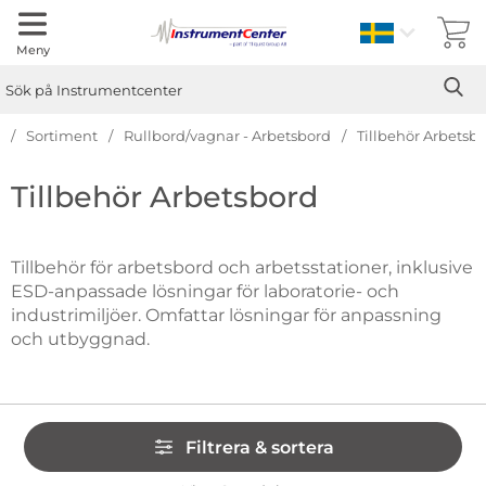
Sverige
Meny
Sök
Ge
Sök på Instrumentcenter
Sortiment
Rullbord/vagnar - Arbetsbord
Tillbehör Arbetsb
Hoppa
Tillbehör Arbetsbord
till
produkter
Tillbehör för arbetsbord och arbetsstationer, inklusive
ESD-anpassade lösningar för laboratorie- och
industrimiljöer. Omfattar lösningar för anpassning
och utbyggnad.
Hoppa
Filtrera & sortera
över
filtersektionen
Filtrera & sortera