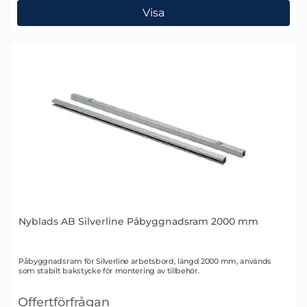
, Nyblads AB Silverline Påbyggnadsram 1500 mm
Visa
Nyblads AB Silverline Påbyggnadsram 2000 mm
Art. nr 1563
Påbyggnadsram för Silverline arbetsbord, längd 2000 mm, används
som stabilt bakstycke för montering av tillbehör.
Offertförfrågan