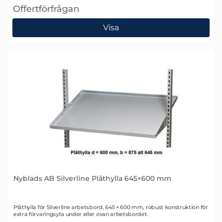
Offertförfrågan
, Nyblads AB Silverline Plåthylla 645×300 mm
Visa
Nyblads AB Silverline Plåthylla 645×600 mm
Art. nr 1568
Plåthylla för Silverline arbetsbord, 645 × 600 mm, robust konstruktion för
extra förvaringsyta under eller ovan arbetsbordet.