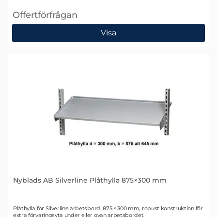
Offertförfrågan
, Nyblads AB Silverline Plåthylla 645×600 mm
Visa
Nyblads AB Silverline Plåthylla 875×300 mm
Art. nr 1567
Plåthylla för Silverline arbetsbord, 875 × 300 mm, robust konstruktion för
extra förvaringsyta under eller ovan arbetsbordet.