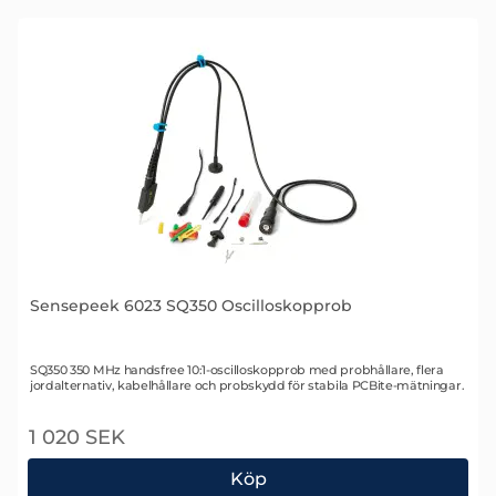
Sensepeek 6023 SQ350 Oscilloskopprob
Art. nr 2506
SQ350 350 MHz handsfree 10:1-oscilloskopprob med probhållare, flera
jordalternativ, kabelhållare och probskydd för stabila PCBite-mätningar.
1 020 SEK
Köp