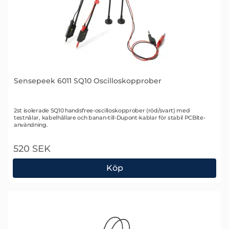
Sensepeek 6011 SQ10 Oscilloskopprober
Art. nr 2478
2st isolerade SQ10 handsfree-oscilloskopprober (röd/svart) med
testnålar, kabelhållare och banan-till-Dupont-kablar för stabil PCBite-
användning.
520 SEK
Köp
Sensepeek 6011 SQ10 Oscilloskopprober