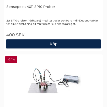
Sensepeek 4011 SP10 Prober
Art. nr 2352
2st SP10-prober (röd/svart) med testnålar och banan-till-Dupont-kablar
för direktanslutning till multimeter eller nätaggregat.
400 SEK
Köp
Sensepeek 4011 SP10 Prober
-24%