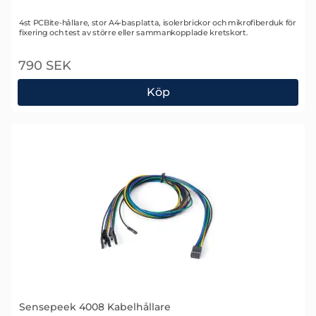
Art. nr 2349
4st PCBite-hållare, stor A4-basplatta, isolerbrickor och mikrofiberduk för
fixering och test av större eller sammankopplade kretskort.
790 SEK
Köp
Sensepeek 4007 PCBite kit
Sensepeek 4008 Kabelhållare