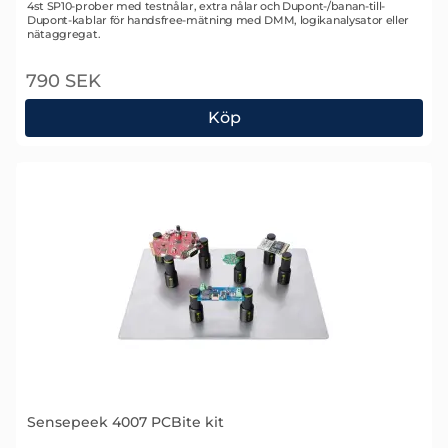
Art. nr 2353
4st SP10-prober med testnålar, extra nålar och Dupont-/banan-till-
Dupont-kablar för handsfree-mätning med DMM, logikanalysator eller
nätaggregat.
790 SEK
Köp
Sensepeek 4005 SP10 Prober
Sensepeek 4007 PCBite kit