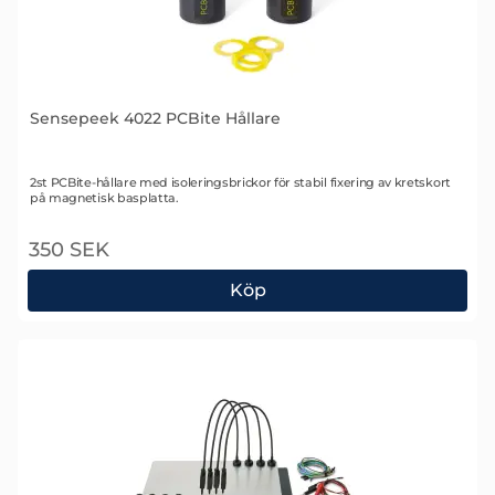
Sensepeek 4022 PCBite Hållare
Art. nr 2504
2st PCBite-hållare med isoleringsbrickor för stabil fixering av kretskort
på magnetisk basplatta.
350 SEK
Köp
Sensepeek 4022 PCBite Hållare