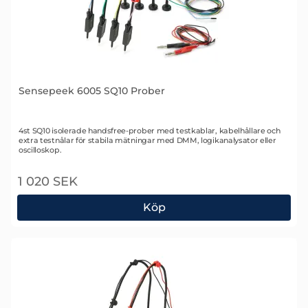
Sensepeek 6005 SQ10 Prober
Art. nr 2481
4st SQ10 isolerade handsfree-prober med testkablar, kabelhållare och
extra testnålar för stabila mätningar med DMM, logikanalysator eller
oscilloskop.
1 020 SEK
Köp
Sensepeek 6005 SQ10 Prober