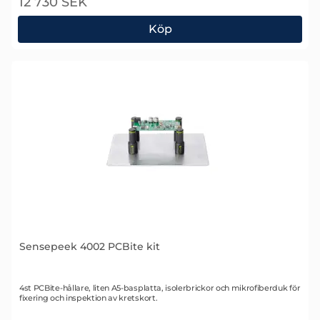
12 730 SEK
Köp
Pico PQ217 probhållarkit med prober
Sensepeek 4002 PCBite kit
Art. nr 2348
4st PCBite-hållare, liten A5-basplatta, isolerbrickor och mikrofiberduk för
fixering och inspektion av kretskort.