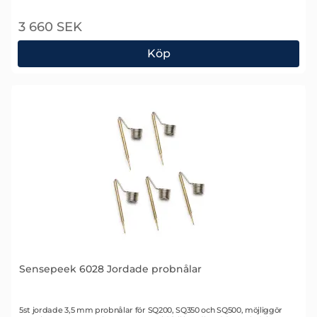
3 660 SEK
Köp
Sensepeek 6027 PCBite Kit
Sensepeek 6028 Jordade probnålar
Art. nr 2531
5st jordade 3,5 mm probnålar för SQ200, SQ350 och SQ500, möjliggör