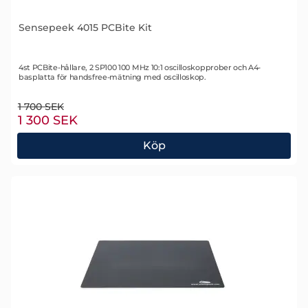
Sensepeek 4015 PCBite Kit
Art. nr 2351
4st PCBite-hållare, 2 SP100 100 MHz 10:1 oscilloskopprober och A4-
basplatta för handsfree-mätning med oscilloskop.
tidigare pris
1 700 SEK
rea pris
1 300 SEK
Köp
Sensepeek 4015 PCBite Kit