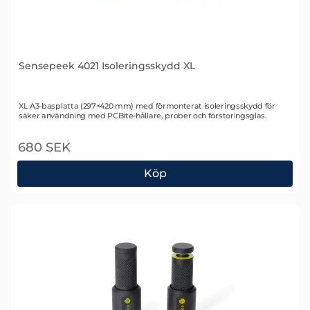
Sensepeek 4021 Isoleringsskydd XL
Art. nr 2477
XL A3-basplatta (297×420 mm) med förmonterat isoleringsskydd för
säker användning med PCBite-hållare, prober och förstoringsglas.
680 SEK
Köp
Sensepeek 4021 Isoleringsskydd XL