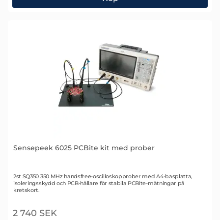
Sensepeek 6024 SQ500 Oscilloskopprob
Sensepeek 6025 PCBite kit med prober
Art. nr 2508
2st SQ350 350 MHz handsfree-oscilloskopprober med A4-basplatta,
isoleringsskydd och PCB-hållare för stabila PCBite-mätningar på
kretskort.
2 740 SEK