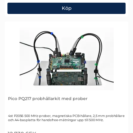
Köp
Pico PQ216 probhållarkit med prober
Pico PQ217 probhållarkit med prober
Art. nr 2498
4st P2056 500 MHz-prober, magnetiska PCB-hållare, 2,5 mm probhållare
och A4-basplatta för handsfree-mätningar upp till 500 MHz.