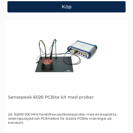
Köp
Sensepeek 6025 PCBite kit med prober
Sensepeek 6026 PCBite kit med prober
Art. nr 2509
2st SQ500 500 MHz handsfree-oscilloskopprober med A4-basplatta,
isoleringsskydd och PCB-hållare för stabila PCBite-mätningar på
kretskort.