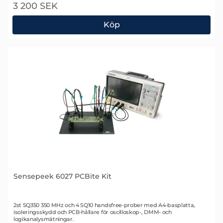
3 200 SEK
Köp
Sensepeek 6026 PCBite kit med prober
Sensepeek 6027 PCBite Kit
Art. nr 2511
2st SQ350 350 MHz och 4 SQ10 handsfree-prober med A4-basplatta,
isoleringsskydd och PCB-hållare för oscilloskop-, DMM- och
logikanalysmätningar.