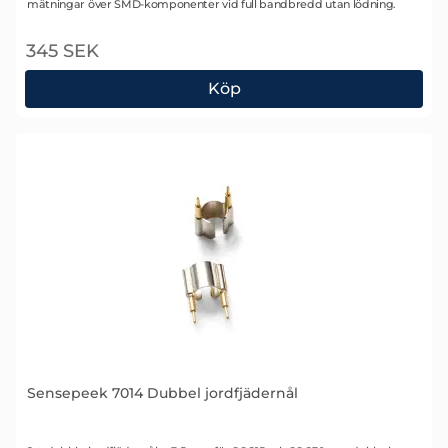
mätningar över SMD-komponenter vid full bandbredd utan lödning.
345 SEK
Köp
Sensepeek 6028 Jordade probnålar
Sensepeek 7014 Dubbel jordfjädernål