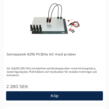
Sensepeek 6016 PCBite kit med prober
Art. nr 2503
2st SQ200 200 MHz handsfree-oscilloskopprober med A4-basplatta,
isoleringsskydd, PCB-hållare och testkablar för stabila mätningar på
kretskort.
2 280 SEK
Köp
Sensepeek 6016 PCBite kit med prober