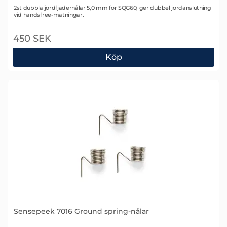
Art. nr 2756
2st dubbla jordfjädernålar 5,0 mm för SQG60, ger dubbel jordanslutning
vid handsfree-mätningar.
450 SEK
Köp
Sensepeek 7015 Dubbel jordfjädernål
Sensepeek 7016 Ground spring-nålar