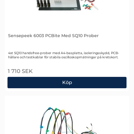
Sensepeek 6003 PCBite Med SQ10 Prober
Art. nr 2480
4st SQ10 handsfree-prober med A4-basplatta, isoleringsskydd, PCB-
hållare och testkablar för stabila oscilloskopmätningar på kretskort.
1 710 SEK
Köp
Sensepeek 6003 PCBite Med SQ10 Prober