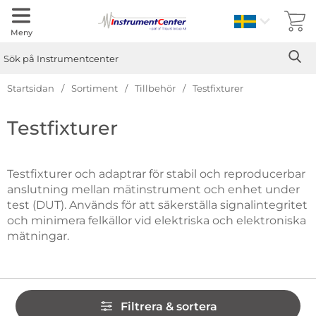
Sverige
Meny
Sök
Ge
Sök på Instrumentcenter
Startsidan
Sortiment
Tillbehör
Testfixturer
Hoppa
Testfixturer
till
produkter
Testfixturer och adaptrar för stabil och reproducerbar
anslutning mellan mätinstrument och enhet under
test (DUT). Används för att säkerställa signalintegritet
och minimera felkällor vid elektriska och elektroniska
mätningar.
Hoppa
Filtrera & sortera
över