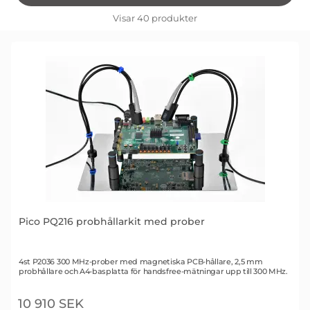
filtersektionen
Filtrera & sortera
Visar
40
produkter
produktlista
Pico PQ216 probhållarkit med prober
Art. nr 2524
4st P2036 300 MHz-prober med magnetiska PCB-hållare, 2,5 mm
probhållare och A4-basplatta för handsfree-mätningar upp till 300 MHz.
10 910 SEK