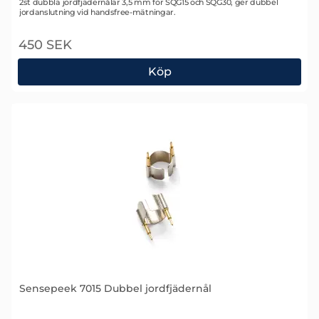
Art. nr 2755
2st dubbla jordfjädernålar 3,5 mm för SQG15 och SQG30, ger dubbel
jordanslutning vid handsfree-mätningar.
450 SEK
Köp
Sensepeek 7014 Dubbel jordfjädernål
Sensepeek 7015 Dubbel jordfjädernål