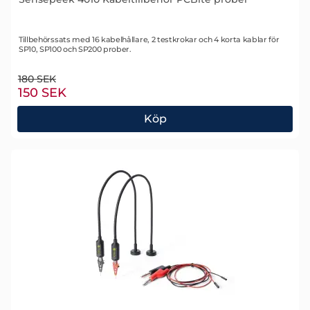
Art. nr 2357
Tillbehörssats med 16 kabelhållare, 2 testkrokar och 4 korta kablar för
SP10, SP100 och SP200 prober.
tidigare pris
180 SEK
rea pris
150 SEK
Köp
Sensepeek 4010 Kabeltillbehör PCBite prober