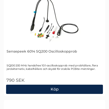
Sensepeek 6014 SQ200 Oscilloskopprob
Art. nr 2505
SQ200 200 MHz handsfree 10:1-oscilloskopprob med probhållare, flera
jordalternativ, kabelhållare och skydd för stabila PCBite-mätningar.
790 SEK
Köp
Sensepeek 6014 SQ200 Oscilloskopprob