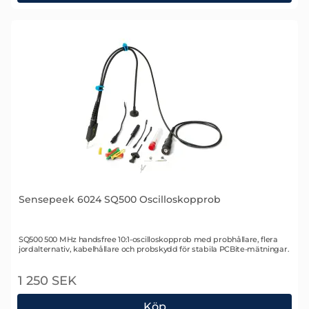
Sensepeek 6023 SQ350 Oscilloskopprob
Sensepeek 6024 SQ500 Oscilloskopprob
Art. nr 2507
SQ500 500 MHz handsfree 10:1-oscilloskopprob med probhållare, flera
jordalternativ, kabelhållare och probskydd för stabila PCBite-mätningar.
1 250 SEK
Köp