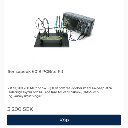
Sensepeek 6019 PCBite Kit
Art. nr 2510
2st SQ200 200 MHz och 4 SQ10 handsfree-prober med A4-basplatta,
isoleringsskydd och PCB-hållare för oscilloskop-, DMM- och
logikanalysmätningar.
3 200 SEK
Köp
Sensepeek 6019 PCBite Kit