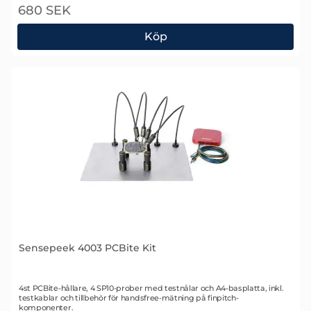
680 SEK
Köp
Sensepeek 4002 PCBite kit
Sensepeek 4003 PCBite Kit
Art. nr 2350
4st PCBite-hållare, 4 SP10-prober med testnålar och A4-basplatta, inkl.
testkablar och tillbehör för handsfree-mätning på finpitch-
komponenter.