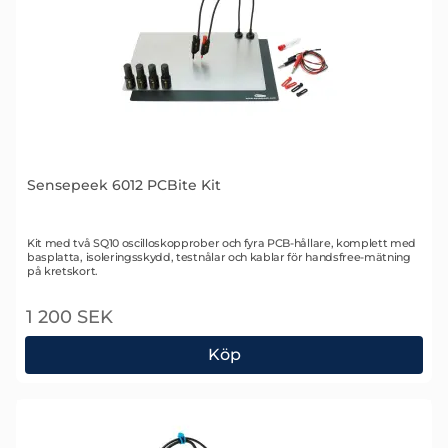
Sensepeek 6012 PCBite Kit
Art. nr 2479
Kit med två SQ10 oscilloskopprober och fyra PCB-hållare, komplett med
basplatta, isoleringsskydd, testnålar och kablar för handsfree-mätning
på kretskort.
1 200 SEK
Köp
Sensepeek 6012 PCBite Kit