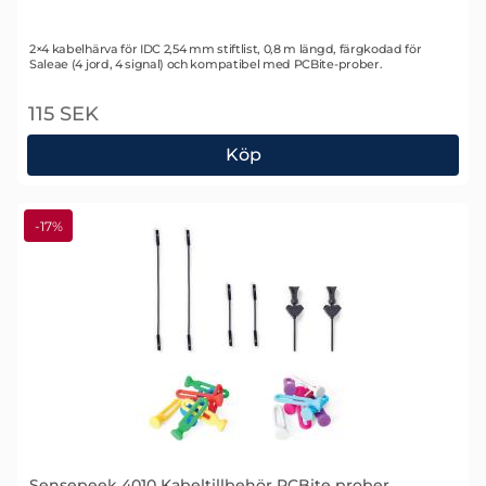
Art. nr 2354
2×4 kabelhärva för IDC 2,54 mm stiftlist, 0,8 m längd, färgkodad för
Saleae (4 jord, 4 signal) och kompatibel med PCBite-prober.
115 SEK
Köp
Sensepeek 4008 Kabelhållare
-17%
Sensepeek 4010 Kabeltillbehör PCBite prober