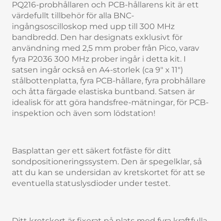
PQ216-probhållaren och PCB-hållarens kit är ett
värdefullt tillbehör för alla BNC-
ingångsoscilloskop med upp till 300 MHz
bandbredd. Den har designats exklusivt för
användning med 2,5 mm prober från Pico, varav
fyra P2036 300 MHz prober ingår i detta kit. I
satsen ingår också en A4-storlek (ca 9" x 11")
stålbottenplatta, fyra PCB-hållare, fyra probhållare
och åtta färgade elastiska buntband. Satsen är
idealisk för att göra handsfree-mätningar, för PCB-
inspektion och även som lödstation!
Basplattan ger ett säkert fotfäste för ditt
sondpositioneringssystem. Den är spegelklar, så
att du kan se undersidan av kretskortet för att se
eventuella statuslysdioder under testet.
Ditt kretskort är fixerat på plats med fyra kraftfulla