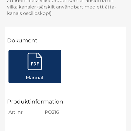
att identifiera vilka prober som är anslutna till
vilka kanaler (särskilt användbart med ett åtta-
kanals oscilloskop!)
Dokument
Manual
Produktinformation
Art. nr
PQ216