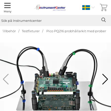
Sverige
Meny
Sök
Ge
Sök på Instrumentcenter
Tillbehör
Testfixturer
Pico PQ216 probhållarkit med prober
Hoppa
över
Bilder