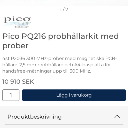
1
/
2
Gå till varumärkessidan för Pico
Pico PQ216 probhållarkit med
prober
4st P2036 300 MHz-prober med magnetiska PCB-
hållare, 2,5 mm probhållare och A4-basplatta för
handsfree-mätningar upp till 300 MHz.
Handla denna produkt Pico PQ216 probhållarkit med p
pris
10 910 SEK
antal
Lägg i varukorg
Produktbeskrivning