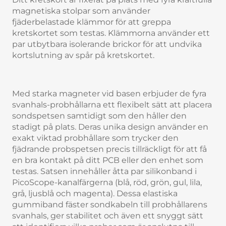
magnetiska stolpar som använder
fjäderbelastade klämmor för att greppa
kretskortet som testas. Klämmorna använder ett
par utbytbara isolerande brickor för att undvika
kortslutning av spår på kretskortet.
Med starka magneter vid basen erbjuder de fyra
svanhals-probhållarna ett flexibelt sätt att placera
sondspetsen samtidigt som den håller den
stadigt på plats. Deras unika design använder en
exakt viktad probhållare som trycker den
fjädrande probspetsen precis tillräckligt för att få
en bra kontakt på ditt PCB eller den enhet som
testas. Satsen innehåller åtta par silikonband i
PicoScope-kanalfärgerna (blå, röd, grön, gul, lila,
grå, ljusblå och magenta). Dessa elastiska
gummiband fäster sondkabeln till probhållarens
svanhals, ger stabilitet och även ett snyggt sätt