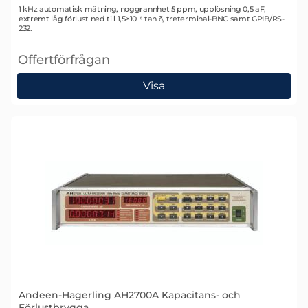
Art. nr 1294
1 kHz automatisk mätning, noggrannhet 5 ppm, upplösning 0,5 aF,
extremt låg förlust ned till 1,5×10⁻⁸ tan δ, treterminal-BNC samt GPIB/RS-
232.
Offertförfrågan
, Andeen-Hagerling AH2550A Kapacitans- och Förlus
Visa
Andeen-Hagerling AH2700A Kapacitans- och
Förlustbrygga