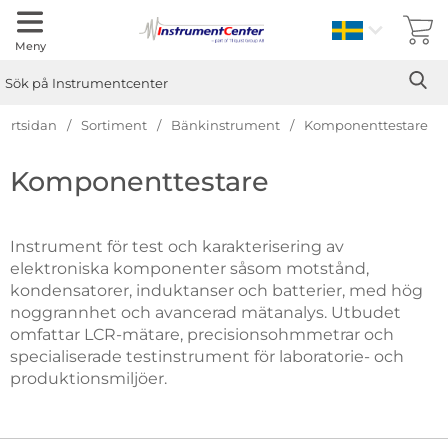
Sverige
Meny
Sök
Ge
Sök på Instrumentcenter
tartsidan
Sortiment
Bänkinstrument
Komponenttestare
Hoppa
Komponenttestare
till
produkter
Instrument för test och karakterisering av
elektroniska komponenter såsom motstånd,
kondensatorer, induktanser och batterier, med hög
noggrannhet och avancerad mätanalys. Utbudet
omfattar LCR-mätare, precisionsohmmetrar och
specialiserade testinstrument för laboratorie- och
produktionsmiljöer.