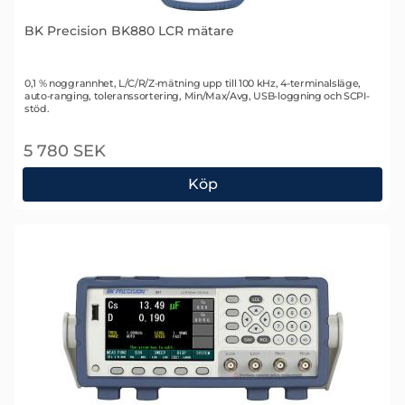
BK Precision BK880 LCR mätare
Art. nr 2374
0,1 % noggrannhet, L/C/R/Z-mätning upp till 100 kHz, 4-terminalsläge,
auto-ranging, toleranssortering, Min/Max/Avg, USB-loggning och SCPI-
stöd.
5 780 SEK
Köp
BK Precision BK880 LCR mätare