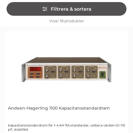
Hoppa
Filtrera & sortera
över
filtersektionen
Filtrera & sortera
Visar
18
produkter
produktlista
Andeen-Hagerling 1100 Kapacitansstandardram
Art. nr 1389
kapacitansstandardram för 1–4 AH 11A-standarder, valbara värden 0,1–115
pF, stabilitet