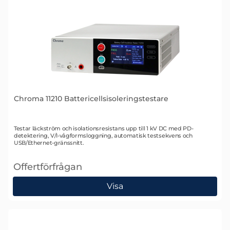
Chroma 11210 Battericellsisoleringstestare
Art. nr 2233
Testar läckström och isolationsresistans upp till 1 kV DC med PD-
detektering, V/I-vågformsloggning, automatisk testsekvens och
USB/Ethernet-gränssnitt.
Offertförfrågan
, Chroma 11210 Battericellsisoleringstestare
Visa