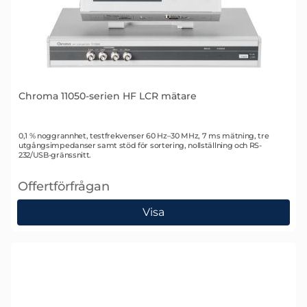
Chroma 11050-serien HF LCR mätare
Art. nr 2093
0,1 % noggrannhet, testfrekvenser 60 Hz–30 MHz, 7 ms mätning, tre
utgångsimpedanser samt stöd för sortering, nollställning och RS-
232/USB-gränssnitt.
Offertförfrågan
, Chroma 11050-serien HF LCR mätare
Visa