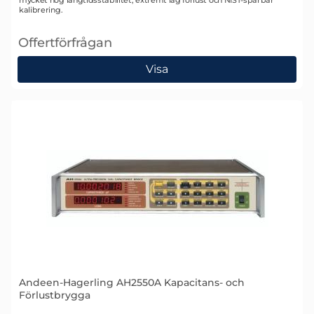
mycket hög långtidsstabilitet, extremt låg förlust och NIST-spårbar
kalibrering.
Offertförfrågan
, Andeen-Hagerling AH 11A Kapacitansstandard
Visa
Andeen-Hagerling AH2550A Kapacitans- och
Förlustbrygga