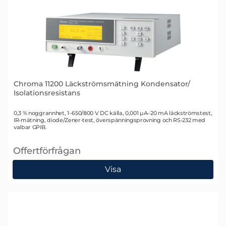
Chroma 11200 Läckströmsmätning Kondensator/
Isolationsresistans
Art. nr 2688
0,3 % noggrannhet, 1–650/800 V DC källa, 0,001 µA–20 mA läckströmstest,
IR-mätning, diode/Zener-test, överspänningsprovning och RS-232 med
valbar GPIB.
Offertförfrågan
, Chroma 11200 Läckströmsmätning Kondensator/ Isol
Visa