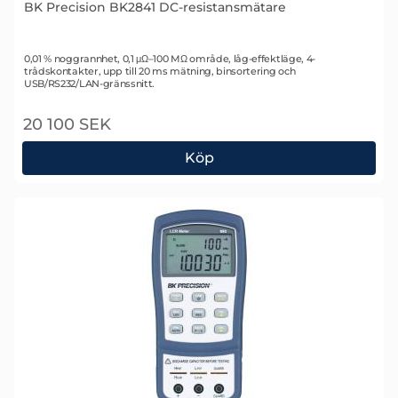
BK Precision BK2841 DC-resistansmätare
Art. nr 2376
0,01 % noggrannhet, 0,1 μΩ–100 MΩ område, låg-effektläge, 4-
trådskontakter, upp till 20 ms mätning, binsortering och
USB/RS232/LAN-gränssnitt.
20 100 SEK
Köp
BK Precision BK2841 DC-resistansmätare