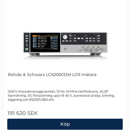
Rohde & Schwarz LCX200COM LCR mätare
Art. nr 2604
0,05 % impedansnoggrannhet, 10 Hz–10 MHz testfrekvens, ±0,03°
fasmätning, DC-förspänning upp till 40 V, avancerad analys, binning,
loggning och RS232/USB/LAN.
191 620 SEK
Köp