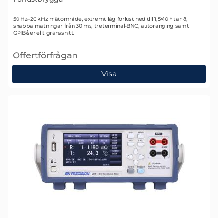
Art. nr 1033
50 Hz–20 kHz mätområde, extremt låg förlust ned till 1,5×10⁻⁸ tan δ,
snabba mätningar från 30 ms, treterminal-BNC, autoranging samt
GPIB/seriellt gränssnitt.
Offertförfrågan
, Andeen-Hagerling AH2700A Kapacitans- och Förlu
Visa