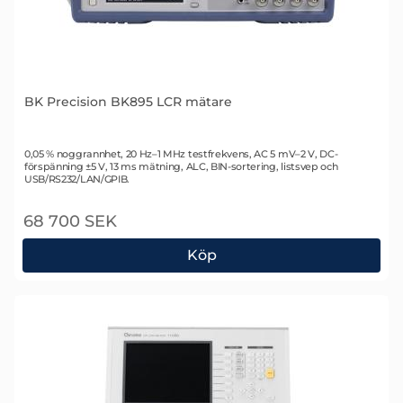
BK Precision BK895 LCR mätare
Art. nr 2372
0,05 % noggrannhet, 20 Hz–1 MHz testfrekvens, AC 5 mV–2 V, DC-
förspänning ±5 V, 13 ms mätning, ALC, BIN-sortering, listsvep och
USB/RS232/LAN/GPIB.
68 700 SEK
Köp
BK Precision BK895 LCR mätare