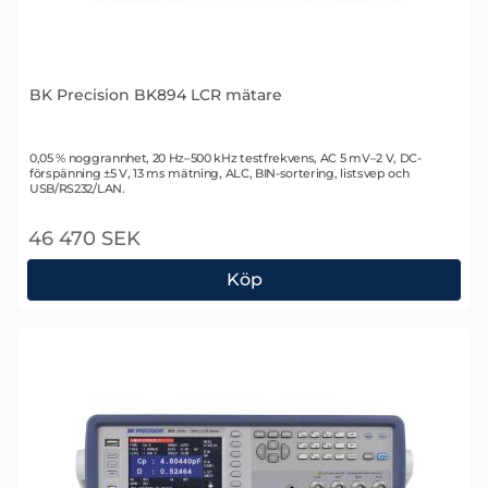
BK Precision BK894 LCR mätare
Art. nr 2373
0,05 % noggrannhet, 20 Hz–500 kHz testfrekvens, AC 5 mV–2 V, DC-
förspänning ±5 V, 13 ms mätning, ALC, BIN-sortering, listsvep och
USB/RS232/LAN.
46 470 SEK
Köp
BK Precision BK894 LCR mätare