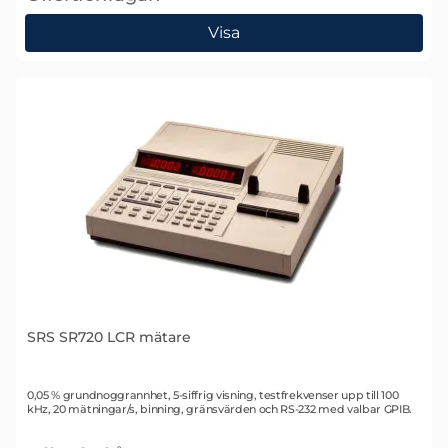
, SRS SR715 LCR mätare
Visa
SRS SR720 LCR mätare
Art. nr 1012
0,05 % grundnoggrannhet, 5-siffrig visning, testfrekvenser upp till 100
kHz, 20 mätningar/s, binning, gränsvärden och RS-232 med valbar GPIB.