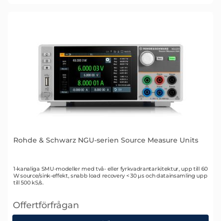
Rohde & Schwarz LCX200COM LCR mätare
Rohde & Schwarz NGU-serien Source Measure Units
Art. nr 2588
1-kanaliga SMU-modeller med två- eller fyrkvadrantarkitektur, upp till 60
W source/sink-effekt, snabb load recovery < 30 µs och datainsamling upp
till 500 kS/s.
Offertförfrågan
, Rohde & Schwarz NGU-serien Source Measure Unit