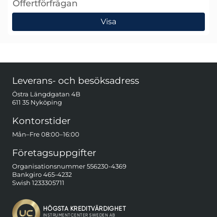
Offertförfrågan
, SRS SR720 LCR mätare
Visa
Sidfot Blandad info och länkar
Leverans- och besöksadress
Östra Längdgatan 4B
611 35 Nyköping
Kontorstider
Mån–Fre 08:00–16:00
Företagsuppgifter
Organisationsnummer 556230-4369
Bankgiro 465-4232
Swish 1233305711