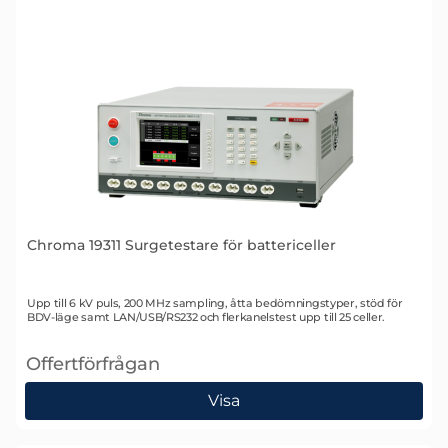
Chroma 19311 Surgetestare för battericeller
Art. nr 2234
Upp till 6 kV puls, 200 MHz sampling, åtta bedömningstyper, stöd för
BDV-läge samt LAN/USB/RS232 och flerkanelstest upp till 25 celler.
Offertförfrågan
, Chroma 19311 Surgetestare för battericeller
Visa