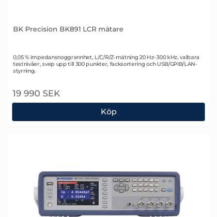
BK Precision BK891 LCR mätare
Art. nr 2375
0,05 % impedansnoggrannhet, L/C/R/Z-mätning 20 Hz–300 kHz, valbara
testnivåer, svep upp till 300 punkter, facksortering och USB/GPIB/LAN-
styrning.
19 990 SEK
Köp
BK Precision BK891 LCR mätare