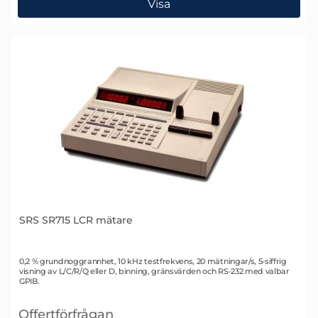
Visa
SRS SR715 LCR mätare
Art. nr 1011
0,2 % grundnoggrannhet, 10 kHz testfrekvens, 20 mätningar/s, 5-siffrig
visning av L/C/R/Q eller D, binning, gränsvärden och RS-232 med valbar
GPIB.
Offertförfrågan