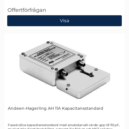
Offertförfrågan
, Andeen-Hagerling 1100 Kapacitansstandardram
Visa
Andeen-Hagerling AH 11A Kapacitansstandard
Art. nr 1390
Fused-silica kapacitansstandard med användarvalt värde upp till 115 pF,