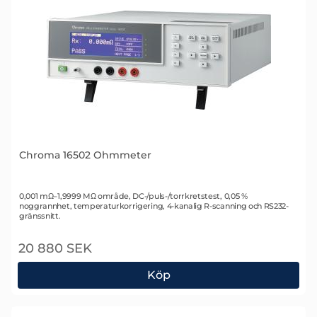
Chroma 16502 Ohmmeter
Art. nr 2071
0,001 mΩ–1,9999 MΩ område, DC-/puls-/torrkretstest, 0,05 %
noggrannhet, temperaturkorrigering, 4-kanalig R-scanning och RS232-
gränssnitt.
20 880 SEK
Köp
Chroma 16502 Ohmmeter