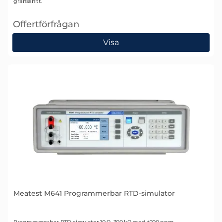
gränssnitt.
Offertförfrågan
, Meatest M631 Programmerbar precisions-RTD-simul
Visa
Meatest M641 Programmerbar RTD-simulator