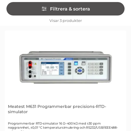
Hoppa
Filtrera & sortera
över
filtersektionen
Filtrera & sortera
Visar
3
produkter
produktlista
Meatest M631 Programmerbar precisions-RTD-
simulator
Art. nr 2031
Programmerbar RTD-simulator 16 Ω–400 kΩ med ±30 ppm
noggrannhet, ±0,01 °C temperatursimulering och RS232/USB/IEEE488-