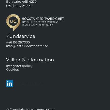
Bankgiro 465-4232
Swish 1233305711
Kundservice
+46 155 267030
info@instrumentcenter.se
Villkor & information
Integritetspolicy
Cookies
Följ oss på LinkedIn
© Copyright Instrumentcenter