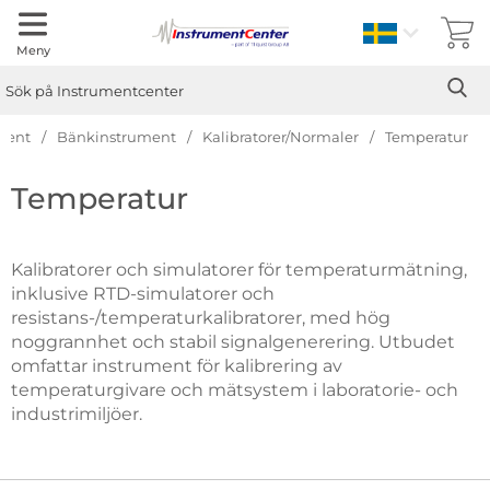
Sverige
Meny
Sök
Ge
Sök på Instrumentcenter
ment
Bänkinstrument
Kalibratorer/Normaler
Temperatur
Hoppa
Temperatur
till
produkter
Kalibratorer och simulatorer för temperaturmätning,
inklusive RTD-simulatorer och
resistans-/temperaturkalibratorer, med hög
noggrannhet och stabil signalgenerering. Utbudet
omfattar instrument för kalibrering av
temperaturgivare och mätsystem i laboratorie- och
industrimiljöer.