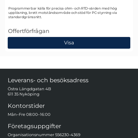
Art. nr 1370
Programmerbar källa för precisa ohm- och RTD-värden med hög
upplösning, brett motståndsområde och stöd för PC-styrning via
standardgränssnitt.
Offertförfrågan
, Time Electronics 5011 resistans- och temperaturkali
Visa
Sidfot Blandad info och länkar
Leverans- och besöksadress
Östra Längdgatan 4B
611 35 Nyköping
Kontorstider
Mån–Fre 08:00–16:00
Företagsuppgifter
Organisationsnummer 556230-4369