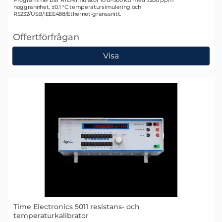
Art. nr 2030
Programmerbar RTD-simulator 10 Ω–300 kΩ med ±200 ppm
noggrannhet, ±0,1 °C temperatursimulering och
RS232/USB/IEEE488/Ethernet-gränssnitt.
Offertförfrågan
, Meatest M641 Programmerbar RTD-simulator
Visa
Time Electronics 5011 resistans- och
temperaturkalibrator