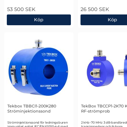
53 500 SEK
26 500 SEK
Köp
Köp
Schlöder CDG CMP-45 Strömövervakningsprob
Schlöder CDG CMP-
Tekbox TBBCI1-200K280
TekBox TBCCP1-2K70 K
Ströminjektionssond
RF-strömprob
Art. nr 2692
Art. nr 2489
Ströminjektionssond för ledningsburen
2 kHz–70 MHz 3 dB-bandbred
immunitet enligt IEC/EN 61000-4-6 med
transimpedans och N-hona,