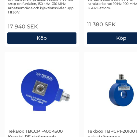
snap-on-funktion, 150 kHz–230 MHz
karakteriserad 10 Hz–100 MH
arbetsområde och injektionsnivåer upp
12 A RF-ström.
till 30 V.
11 380 SEK
17 940 SEK
Köp
Köp
Tekbox TBBCI1-200K280 Ströminjektionssond
TekBox TBCCP1-2K70
TekBox TBCCP1-400K600
Tekbox TBPCP1-20100 
Koaxial RF-strömprob
pulsströmprob