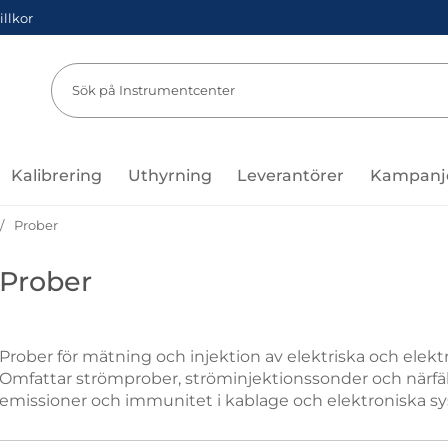
illkor
Sök
Sök på Instru
Kalibrering
Uthyrning
Leverantörer
Kampanj
Prober
Prober
Prober för mätning och injektion av elektriska och elek
Omfattar strömprober, ströminjektionssonder och närfäl
emissioner och immunitet i kablage och elektroniska s