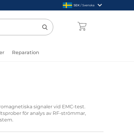
,
SEK
/ Svenska
Sverige
mentcenter
Genomför sökning
er
Reparation
tromagnetiska signaler vid EMC-test.
tsprober för analys av RF-strömmar,
ystem.