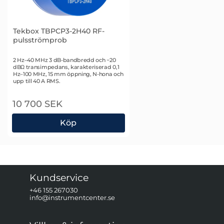
Tekbox TBPCP3-2H40 RF-
pulsströmprob
Art. nr 2859
2 Hz–40 MHz 3 dB-bandbredd och −20
dBΩ transimpedans, karakteriserad 0,1
Hz–100 MHz, 15 mm öppning, N-hona och
upp till 40 A RMS.
10 700 SEK
Köp
Tekbox TBPCP3-2H40 RF-pulsströmprob
Kundservice
+46 155 267030
info@instrumentcenter.se