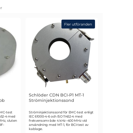
r
Fler utföranden
Schlöder CDN BCI-P1 MT-1
ob
Ströminjektionssond
Art. nr 3305
MC-test
Ströminjektionssond för EMC-test enligt
1452-4 med
IEC 61000-4-6 och ISO 11452-4 med
Hz, sluten
frekvensområde 4 kHz–400 MHz vid
RF-
användning med MT-1, för BCI-test av
kablage.