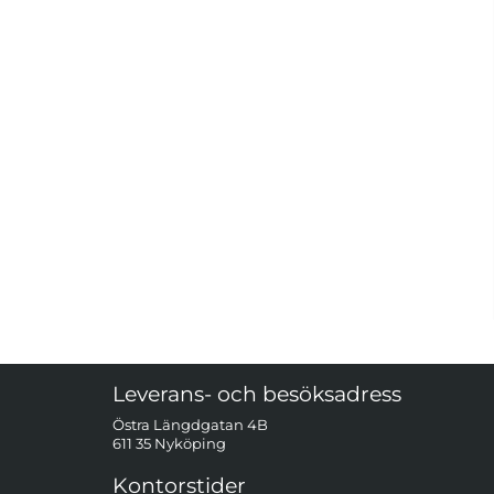
Sidfot Blandad info och länkar
Leverans- och besöksadress
Östra Längdgatan 4B
611 35 Nyköping
Kontorstider