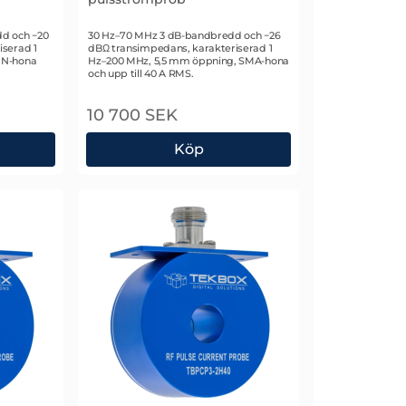
Art. nr 2594
d och −20
30 Hz–70 MHz 3 dB-bandbredd och −26
serad 1
dBΩ transimpedans, karakteriserad 1
 N-hona
Hz–200 MHz, 5,5 mm öppning, SMA-hona
och upp till 40 A RMS.
10 700 SEK
Köp
00 RF-pulsströmprob
Tekbox TBPCP2-3070 RF-pulsströmprob