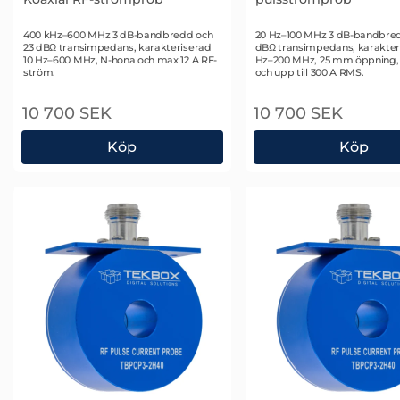
Art. nr 2491
Art. nr 2593
400 kHz–600 MHz 3 dB-bandbredd och
20 Hz–100 MHz 3 dB-bandbred
23 dBΩ transimpedans, karakteriserad
dBΩ transimpedans, karakteri
10 Hz–600 MHz, N-hona och max 12 A RF-
Hz–200 MHz, 25 mm öppning,
ström.
och upp till 300 A RMS.
10 700 SEK
10 700 SEK
Köp
Köp
TekBox TBCCP1-400K600 Koaxial RF-strömprob
Tekbox TBPCP1-201