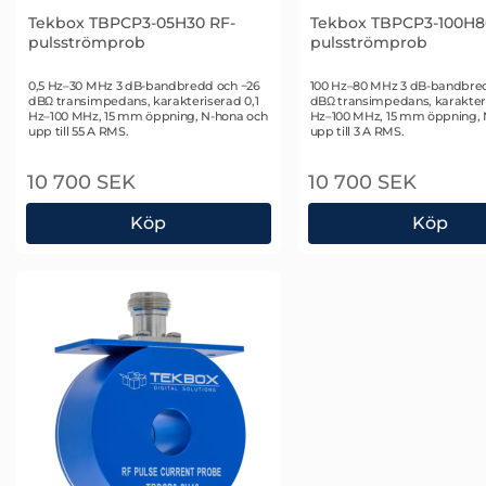
Tekbox TBPCP3-05H30 RF-
Tekbox TBPCP3-100H8
pulsströmprob
pulsströmprob
Art. nr 2860
Art. nr 2862
0,5 Hz–30 MHz 3 dB-bandbredd och −26
100 Hz–80 MHz 3 dB-bandbre
dBΩ transimpedans, karakteriserad 0,1
dBΩ transimpedans, karakteri
Hz–100 MHz, 15 mm öppning, N-hona och
Hz–100 MHz, 15 mm öppning, 
upp till 55 A RMS.
upp till 3 A RMS.
10 700 SEK
10 700 SEK
Köp
Köp
Tekbox TBPCP3-05H30 RF-pulsströmprob
Tekbox TBPCP3-100