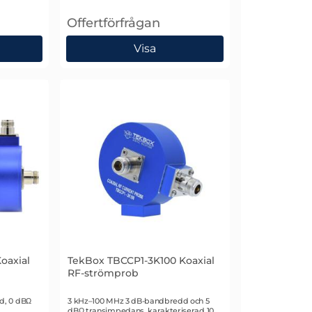
Offertförfrågan
, Schlöder CDN BCI-P1 MT-1 Ströminjektions
Visa
46 Strömövervakningsprob
oaxial
TekBox TBCCP1-3K100 Koaxial
RF-strömprob
Art. nr 2490
d, 0 dBΩ
3 kHz–100 MHz 3 dB-bandbredd och 5
dBΩ transimpedans, karakteriserad 10