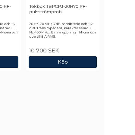
0 RF-
Tekbox TBPCP3-20H70 RF-
pulsströmprob
Art. nr 2861
dd och −6
20 Hz–70 MHz 3 dB-bandbredd och −12
serad 1
dBΩ transimpedans, karakteriserad 1
N-hona och
Hz–100 MHz, 15 mm öppning, N-hona och
upp till 8 A RMS.
10 700 SEK
Köp
H80 RF-pulsströmprob
Tekbox TBPCP3-20H70 RF-pulsströmprob