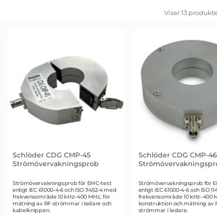
Filtrera & sortera
Hoppa
Visar
13
produkte
över
filtersektionen
produktlista
Schlöder CDG CMP-45
Schlöder CDG CMP-46
Strömövervakningsprob
Strömövervakningspr
Art. nr 2764
Art. nr 2765
Strömövervakningsprob för EMC-test
Strömövervakningsprob för E
enligt IEC 61000-4-6 och ISO 11452-4 med
enligt IEC 61000-4-6 och ISO 1
frekvensområde 10 kHz–400 MHz, för
frekvensområde 10 kHz–400 M
mätning av RF-strömmar i ledare och
konstruktion och mätning av 
kabelknippen.
strömmar i ledare.