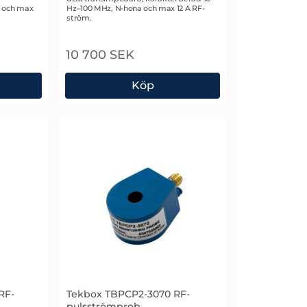
z och max
Hz–100 MHz, N-hona och max 12 A RF-
ström.
10 700 SEK
Köp
 Koaxial RF-strömprob
TekBox TBCCP1-3K100 Koaxial RF-strömpro
RF-
Tekbox TBPCP2-3070 RF-
pulsströmprob