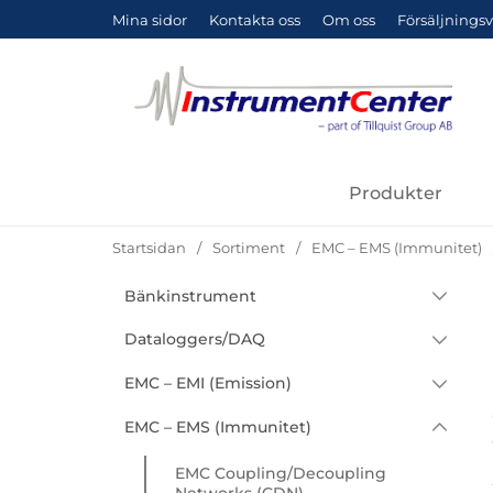
Mina sidor
Kontakta oss
Om oss
Försäljningsv
Produkter
Startsidan
Sortiment
EMC – EMS (Immunitet)
Hoppa
Bänkinstrument
Underkategorier
Sortiment
till
produkter
Bänkmultimetrar
Dataloggers/DAQ
Dekader
Effekt/Energi
EMC – EMI (Emission)
Induktansdekader
Effektmätare/Effektanalysatorer
Spänning V/mV
Antenner
EMC – EMS (Immunitet)
Kapacitansdekader
Elsäkerhetsprovare
Ström A/mA
LISN / ISN
EMC Coupling/Decoupling
Resistansdekader
Förstärkare/Filter
Temperatur
Networks (CDN)