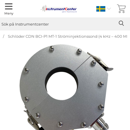
Sverige
Meny
Sök
Ge
Sök på Instrumentcenter
Schlöder CDN BCI-P1 MT-1 Ströminjektionssond (4 kHz – 400 MHz, 
Hoppa
över
Bilder