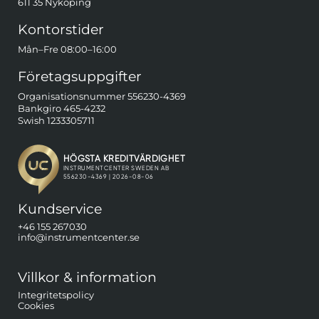
611 35 Nyköping
Kontorstider
Mån–Fre 08:00–16:00
Företagsuppgifter
Organisationsnummer 556230-4369
Bankgiro 465-4232
Swish 1233305711
Kundservice
+46 155 267030
info@instrumentcenter.se
Villkor & information
Integritetspolicy
Cookies