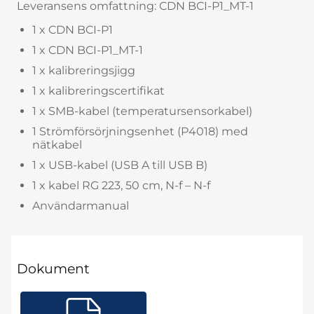
Leveransens omfattning: CDN BCI-P1_MT-1
1 x CDN BCI-P1
1 x CDN BCI-P1_MT-1
1 x kalibreringsjigg
1 x kalibreringscertifikat
1 x SMB-kabel (temperatursensorkabel)
1 Strömförsörjningsenhet (P4018) med
nätkabel
1 x USB-kabel (USB A till USB B)
1 x kabel RG 223, 50 cm, N-f – N-f
Användarmanual
Dokument