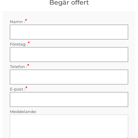
Begär offert
*
Kontaktinformation
Namn :
Obligatorisk
*
Företag :
Obligatorisk
*
Telefon :
Obligatorisk
*
E-post :
Obligatorisk
Meddelande: