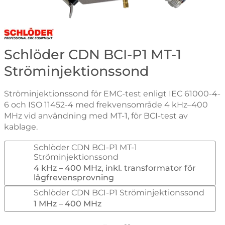
Gå till varumärkessidan för Schlöder
Schlöder CDN BCI-P1 MT-1
Ströminjektionssond
Ströminjektionssond för EMC-test enligt IEC 61000-4-
6 och ISO 11452-4 med frekvensområde 4 kHz–400
MHz vid användning med MT-1, för BCI-test av
kablage.
Schlöder CDN BCI-P1 MT-1
Ströminjektionssond
4 kHz – 400 MHz, inkl. transformator för
lågfrevensprovning
Schlöder CDN BCI-P1 Ströminjektionssond
1 MHz – 400 MHz