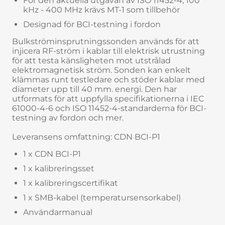
För den aktuella utgåvan av ISO 11452-4, 100
kHz - 400 MHz krävs MT-1 som tillbehör
Designad för BCI-testning i fordon
Bulkströminsprutningssonden används för att
injicera RF-ström i kablar till elektrisk utrustning
för att testa känsligheten mot utstrålad
elektromagnetisk ström. Sonden kan enkelt
klämmas runt testledare och stöder kablar med
diameter upp till 40 mm. energi. Den har
utformats för att uppfylla specifikationerna i IEC
61000-4-6 och ISO 11452-4-standarderna för BCI-
testning av fordon och mer.
Leveransens omfattning: CDN BCI-P1
1 x CDN BCI-P1
1 x kalibreringsset
1 x kalibreringscertifikat
1 x SMB-kabel (temperatursensorkabel)
Användarmanual