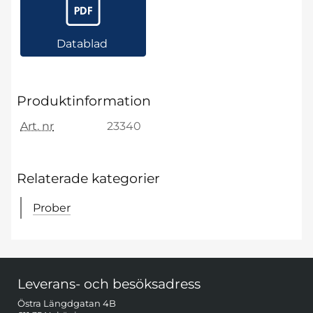
Datablad
Produktinformation
Art. nr
23340
Relaterade kategorier
Prober
Sidfot Blandad info och länkar
Leverans- och besöksadress
Östra Längdgatan 4B