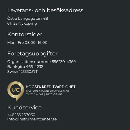
Sidfot Blandad info och länkar
Leverans- och besöksadress
Östra Längdgatan 4B
611 35 Nyköping
Kontorstider
Mån–Fre 08:00–16:00
Företagsuppgifter
Organisationsnummer 556230-4369
Bankgiro 465-4232
Swish 1233305711
Kundservice
+46 155 267030
info@instrumentcenter.se