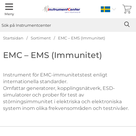
Sverige
Meny
Sök
Ge
Sök på Instrumentcenter
Startsidan
Sortiment
EMC – EMS (Immunitet)
Hoppa
EMC – EMS (Immunitet)
till
produkter
Instrument för EMC-immunitetstest enligt
internationella standarder.
Omfattar generatorer, kopplingsnätverk, ESD-
simulatorer och prober för test av
störningsimmunitet i elektriska och elektroniska
system inom olika frekvensområden och testnivåer.
Underkategorier