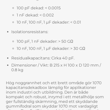
100 pF dekad: < 0.0015
1 nF dekad: < 0.002
10 nF, 100 nF, 1 µF dekader: < 0.01
Isolationsresistans:
100 pF, 1 nF dekader: > 50 GΩ
10 nF, 100 nF, 1 µF dekader: > 30 GΩ
Residualkapacitans: Cirka 40 pF.
Dimensioner / Vikt: B 215 x H 100 x D 120 mm /
0.8 kg
Hög noggrannhet och ett brett område gör 1070
kapacitansdekadbox lämplig för applikationer
inom industri och utbildning. Den är både
kompakt och robust, inrymd i ett metallhölje som
ger fullständig skärmning, med ett skyddande
gummifodral som skyddar 1070 mot vardagligt