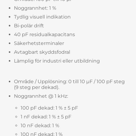
Noggrannhet: 1 %
Tydlig visuell indikation
Bi-polär drift
40 pF residualkapacitans
Säkerhetsterminaler
Avtagbart skyddsfodral
Lämplig för industri eller utbildning
Område / Upplösning: 0 till 10 µF / 100 pF steg
(9 steg per dekad).
Noggrannhet @ 1 kHz:
100 pF dekad: 1 % ± 5 pF
1 nF dekad: 1 % ± 5 pF
10 nF dekad: 1 %
100 nF dekad: 1 %