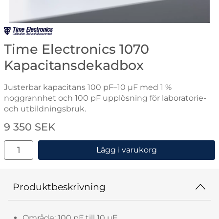
Gå till varumärkessidan för Time Electronics
Time Electronics 1070
Kapacitansdekadbox
Justerbar kapacitans 100 pF–10 µF med 1 %
noggrannhet och 100 pF upplösning för laboratorie-
och utbildningsbruk.
Handla denna produkt Time Electronics 1070 Kapacit
pris
9 350 SEK
antal
Lägg i varukorg
Produktbeskrivning
Område: 100 pF till 10 µF