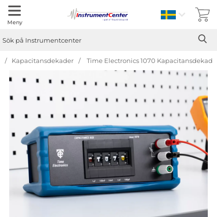
Sverige
Meny
Sök
Ge
Sök på Instrumentcenter
Kapacitansdekader
Time Electronics 1070 Kapacitansdekad
Hoppa
över
Bilder