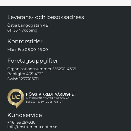
Sidfot Blandad info och länkar
Leverans- och besöksadress
Östra Längdgatan 4B
611 35 Nyköping
Kontorstider
Mån–Fre 08:00–16:00
Företagsuppgifter
Organisationsnummer 556230-4369
Bankgiro 465-4232
Swish 1233305711
Kundservice
+46 155 267030
info@instrumentcenter.se