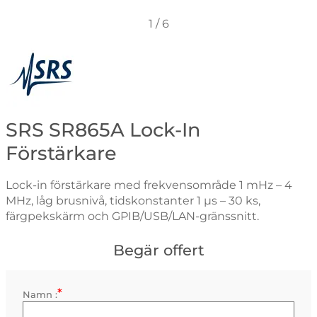
1
/
6
Gå till varumärkessidan för Stanford Research Systems
SRS SR865A Lock-In
Förstärkare
Lock-in förstärkare med frekvensområde 1 mHz – 4
MHz, låg brusnivå, tidskonstanter 1 µs – 30 ks,
färgpekskärm och GPIB/USB/LAN-gränssnitt.
Begär offert
*
Kontaktinformation
Namn :
Obligatorisk