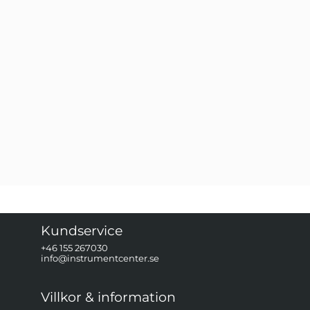
Kundservice
+46 155 267030
info@instrumentcenter.se
Villkor & information