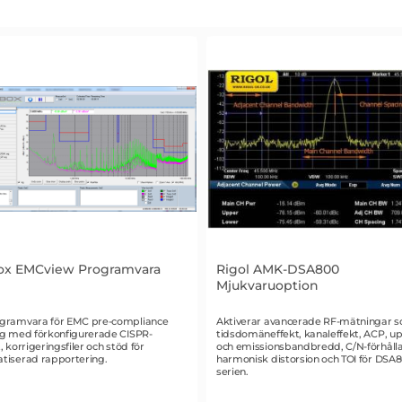
ox EMCview Programvara
Rigol AMK-DSA800
Mjukvaruoption
r 2053
Art. nr 1955
gramvara för EMC pre-compliance
Aktiverar avancerade RF-mätningar 
ng med förkonfigurerade CISPR-
tidsdomäneffekt, kanaleffekt, ACP, 
, korrigeringsfiler och stöd för
och emissionsbandbredd, C/N-förhåll
tiserad rapportering.
harmonisk distorsion och TOI för DSA8
serien.