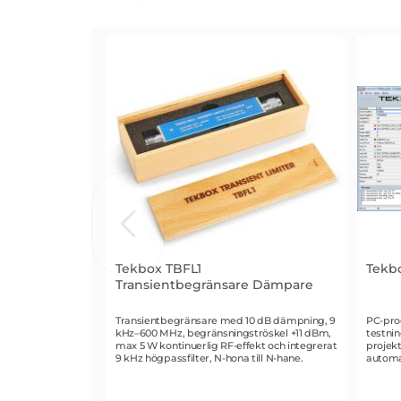
tillbehör
Tekbox TBFL1
Tekb
Transientbegränsare Dämpare
Art. nr 2104
Art. n
Transientbegränsare med 10 dB dämpning, 9
PC-pro
kHz–600 MHz, begränsningströskel +11 dBm,
testni
max 5 W kontinuerlig RF-effekt och integrerat
projekt
9 kHz högpassfilter, N-hona till N-hane.
automa