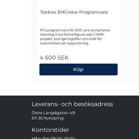
Tekbox EMCview Programvara
Art. nr 2053
PC-programvara för EMC pre-compliance
testning med förkonfigurerade CISPR-
projekt, korrigeringsfiler och stöd för
automatiserad rapportering.
4 600 SEK
Köp
Tekbox EMCview Programvara
Sidfot Blandad info och länkar
Leverans- och besöksadress
Östra Längdgatan 4B
611 35 Nyköping
Kontorstider
Mån–Fre 08:00–16:00