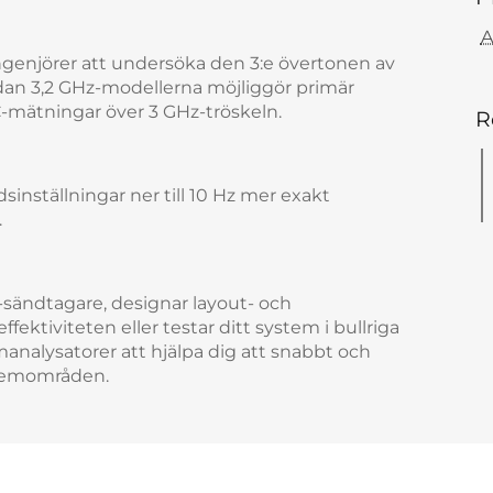
A
ingenjörer att undersöka den 3:e övertonen av
medan 3,2 GHz-modellerna möjliggör primär
-mätningar över 3 GHz-tröskeln.
R
ställningar ner till 10 Hz mer exakt
.
-sändtagare, designar layout- och
fektiviteten eller testar ditt system i bullriga
alysatorer att hjälpa dig att snabbt och
oblemområden.