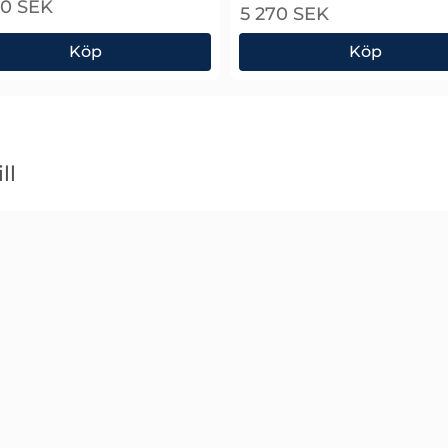
00 SEK
5 270 SEK
Köp
Köp
mpare
ox EMCview Programvara
Rigol AMK-DSA800 Mjukv
ll