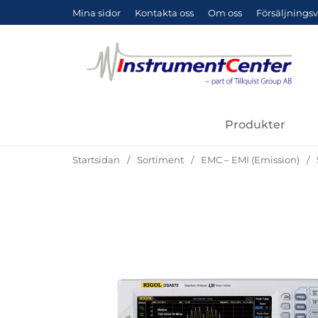
Mina sidor
Kontakta oss
Om oss
Försäljningsv
Produkter
Startsidan
Sortiment
EMC – EMI (Emission)
Hoppa
över
Bilder