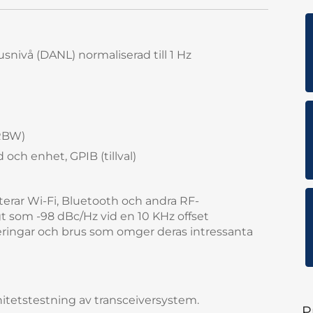
snivå (DANL) normaliserad till 1 Hz
RBW)
och enhet, GPIB (tillval)
rar Wi-Fi, Bluetooth och andra RF-
gt som -98 dBc/Hz vid en 10 KHz offset
eringar och brus som omger deras intressanta
nitetstestning av transceiversystem.
P