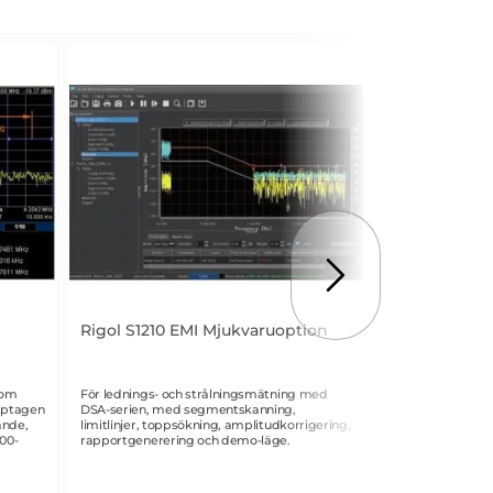
Rigol S1210 EMI Mjukvaruoption
Rigol NFP-3 
Art. nr 1953
Art. nr 1947
som
För lednings- och strålningsmätning med
Närfältsprobset m
upptagen
DSA-serien, med segmentskanning,
EMC pre-complian
ande,
limitlinjer, toppsökning, amplitudkorrigering,
frekvensområde 3
00-
rapportgenerering och demo-läge.
lokalisering av e