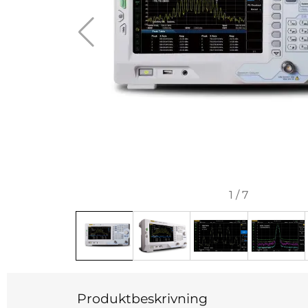
1
/
7
Produktbeskrivning