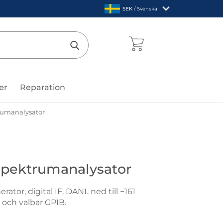
,
SEK
/ Svenska
Sverige
mentcenter
Genomför sökning
er
Reparation
rumanalysator
Spektrumanalysator
ator, digital IF, DANL ned till −161
och valbar GPIB.
SA875-TG Spektrumanalysator