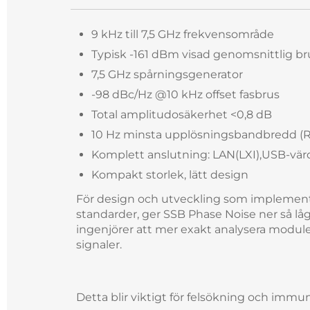
9 kHz till 7,5 GHz frekvensområde
Typisk -161 dBm visad genomsnittlig bru
7,5 GHz spårningsgenerator
-98 dBc/Hz @10 kHz offset fasbrus
Total amplitudosäkerhet <0,8 dB
10 Hz minsta upplösningsbandbredd (
Komplett anslutning: LAN(LXI),USB-värd 
Kompakt storlek, lätt design
För design och utveckling som implemente
standarder, ger SSB Phase Noise ner så lå
ingenjörer att mer exakt analysera modul
signaler.
Detta blir viktigt för felsökning och immu