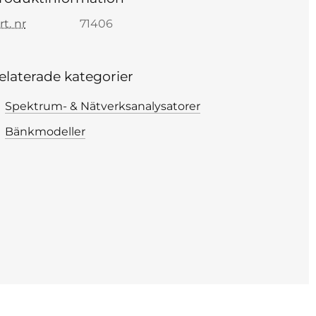
rt. nr
71406
elaterade kategorier
Spektrum- & Nätverksanalysatorer
Bänkmodeller