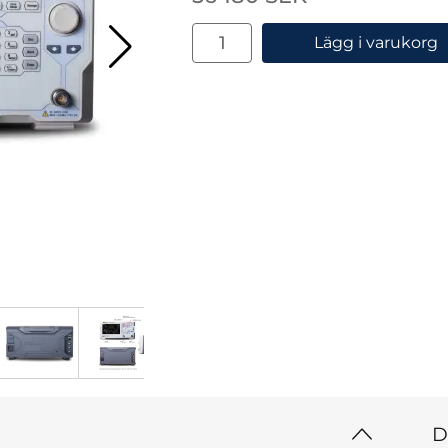
antal
Lägg i varukorg
D