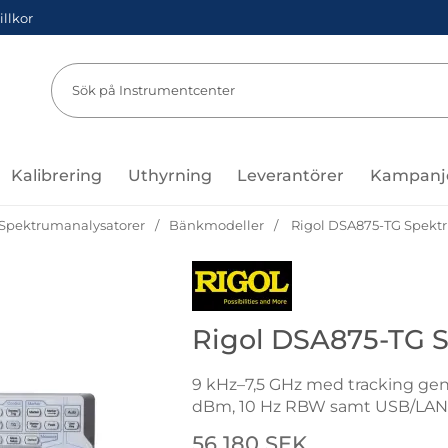
illkor
Sök
Sök på Instru
Kalibrering
Uthyrning
Leverantörer
Kampanj
Spektrumanalysatorer
Bänkmodeller
Rigol DSA875-TG Spekt
Gå till varumärkessidan för Rigol
Rigol DSA875-TG 
9 kHz–7,5 GHz med tracking gener
dBm, 10 Hz RBW samt USB/LAN 
Handla denna produkt Rigol D
pris
56 180 SEK