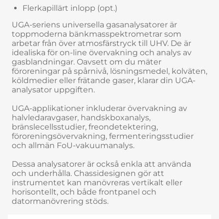
Flerkapillärt inlopp (opt.)
UGA-seriens universella gasanalysatorer är
toppmoderna bänkmasspektrometrar som
arbetar från över atmosfärstryck till UHV. De är
idealiska för on-line övervakning och analys av
gasblandningar. Oavsett om du mäter
föroreningar på spårnivå, lösningsmedel, kolväten,
köldmedier eller frätande gaser, klarar din UGA-
analysator uppgiften.
UGA-applikationer inkluderar övervakning av
halvledaravgaser, handskboxanalys,
bränslecellsstudier, freondetektering,
föroreningsövervakning, fermenteringsstudier
och allmän FoU-vakuumanalys.
Dessa analysatorer är också enkla att använda
och underhålla. Chassidesignen gör att
instrumentet kan manövreras vertikalt eller
horisontellt, och både frontpanel och
datormanövrering stöds.