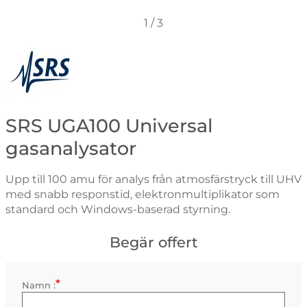
1
/
3
Gå till varumärkessidan för Stanford Research Systems
SRS UGA100 Universal
gasanalysator
Upp till 100 amu för analys från atmosfärstryck till UHV
med snabb responstid, elektronmultiplikator som
standard och Windows-baserad styrning.
Begär offert
*
Kontaktinformation
Namn :
Obligatorisk