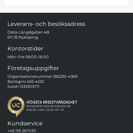
Sidfot Blandad info och länkar
Leverans- och besöksadress
Östra Längdgatan 4B
611 35 Nyköping
Kontorstider
Mån–Fre 08:00–16:00
Företagsuppgifter
Organisationsnummer 556230-4369
Bankgiro 465-4232
Swish 1233305711
Kundservice
+46 155 267030