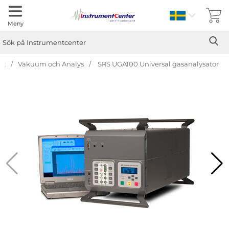
Sverige
Meny
Sök
Ge
Sök på Instrumentcenter
nt
Vakuum och Analys
SRS UGA100 Universal gasanalysator
Hoppa
över
Bilder