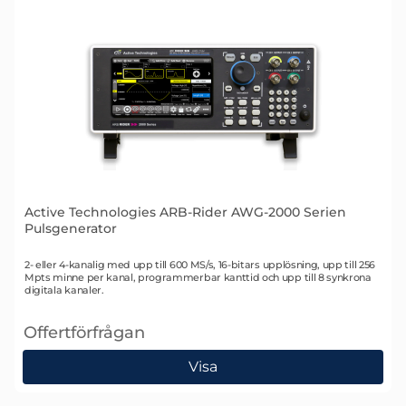
Active Technologies ARB-Rider AWG-2000 Serien
Pulsgenerator
Art. nr 2584
2- eller 4-kanalig med upp till 600 MS/s, 16-bitars upplösning, upp till 256
Mpts minne per kanal, programmerbar kanttid och upp till 8 synkrona
digitala kanaler.
Offertförfrågan
, Active Technologies ARB-Rider AWG-2000 Serien P
Visa