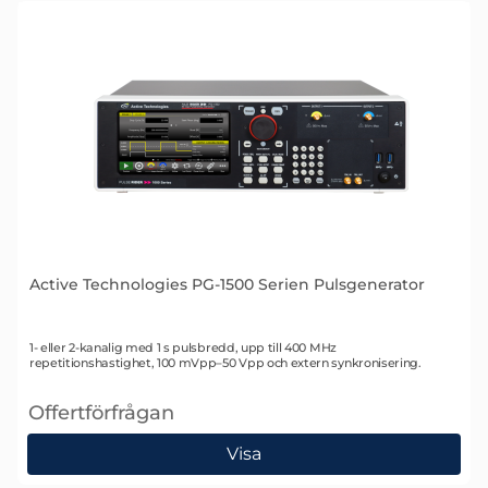
Active Technologies PG-1500 Serien Pulsgenerator
Art. nr 2583
1- eller 2-kanalig med 1 s pulsbredd, upp till 400 MHz
repetitionshastighet, 100 mVpp–50 Vpp och extern synkronisering.
Offertförfrågan
, Active Technologies PG-1500 Serien Pulsgenerator
Visa