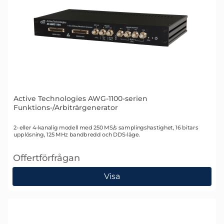
Active Technologies AWG-1100-serien
Funktions-/Arbiträrgenerator
Art. nr 2587
2- eller 4-kanalig modell med 250 MS/s samplingshastighet, 16 bitars
upplösning, 125 MHz bandbredd och DDS-läge.
Offertförfrågan
, Active Technologies AWG-1100-serien Funktions-/Ar
Visa