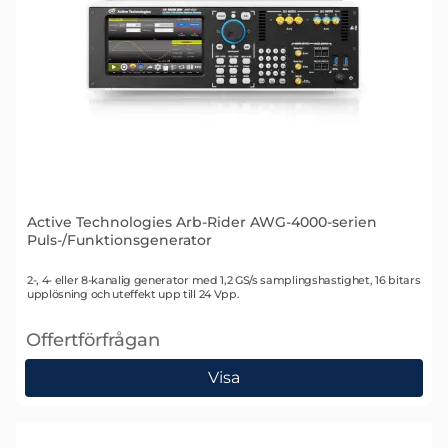
Active Technologies Arb-Rider AWG-4000-serien
Puls-/Funktionsgenerator
Art. nr 2585
2-, 4- eller 8-kanalig generator med 1,2 GS/s samplingshastighet, 16 bitars
upplösning och uteffekt upp till 24 Vpp.
Offertförfrågan
, Active Technologies Arb-Rider AWG-4000-serien Pu
Visa