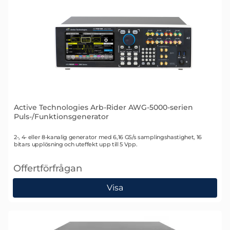
Active Technologies Arb-Rider AWG-5000-serien
Puls-/Funktionsgenerator
Art. nr 2586
2-, 4- eller 8-kanalig generator med 6,16 GS/s samplingshastighet, 16
bitars upplösning och uteffekt upp till 5 Vpp.
Offertförfrågan
, Active Technologies Arb-Rider AWG-5000-serien Pu
Visa