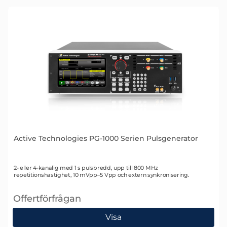
Active Technologies PG-1000 Serien Pulsgenerator
Art. nr 2582
2- eller 4-kanalig med 1 s pulsbredd, upp till 800 MHz
repetitionshastighet, 10 mVpp–5 Vpp och extern synkronisering.
Offertförfrågan
, Active Technologies PG-1000 Serien Pulsgenerator
Visa