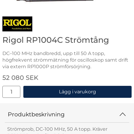
Gå till varumärkessidan för Rigol
Rigol RP1004C Strömtång
DC–100 MHz bandbredd, upp till 50 A topp,
högfrekvent strömmätning för oscilloskop samt drift
via extern RP1000P strömförsörjning.
Handla denna produkt Rigol RP1004C Strömtång
pris
52 080 SEK
antal
Lägg i varukorg
Produktbeskrivning
Strömprob, DC-100 MHz, 50 A topp. Kräver