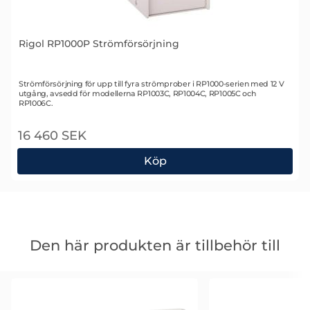
Rigol RP1000P Strömförsörjning
Art. nr 1623
Strömförsörjning för upp till fyra strömprober i RP1000-serien med 12 V
utgång, avsedd för modellerna RP1003C, RP1004C, RP1005C och
RP1006C.
16 460 SEK
Köp
Rigol RP1000P Strömförsörjning
Hoppa
över
Den här produkten är tillbehör till
den
här
produkten
är
tillbehör