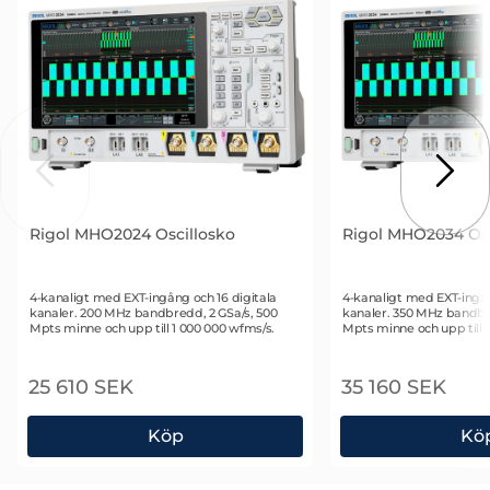
till
Rigol MHO2024 Oscillosko
Rigol MHO2034 Osc
Art. nr 2802
Art. nr 2801
4-kanaligt med EXT-ingång och 16 digitala
4-kanaligt med EXT-ingån
kanaler. 200 MHz bandbredd, 2 GSa/s, 500
kanaler. 350 MHz bandbr
Mpts minne och upp till 1 000 000 wfms/s.
Mpts minne och upp till 
25 610 SEK
35 160 SEK
Köp
Kö
Rigol MHO2024 Oscillosko
Rigol MHO2034