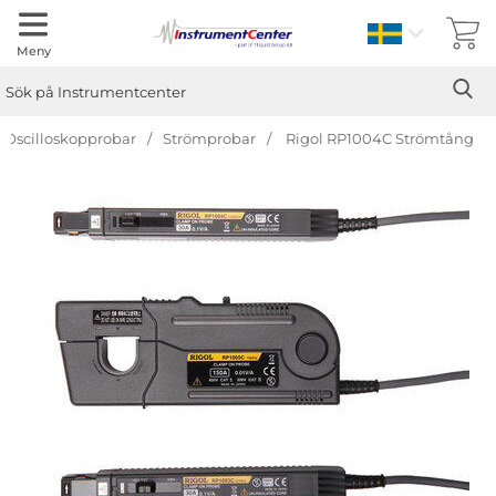
Sverige
Meny
Sök
Ge
Sök på Instrumentcenter
Oscilloskopprobar
Strömprobar
Rigol RP1004C Strömtång
Hoppa
över
Bilder