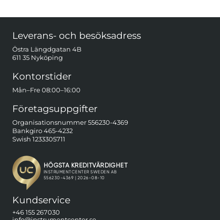
Sidfot Blandad info och länkar
Leverans- och besöksadress
Östra Längdgatan 4B
611 35 Nyköping
Kontorstider
Mån–Fre 08:00–16:00
Företagsuppgifter
Organisationsnummer 556230-4369
Bankgiro 465-4232
Swish 1233305711
Kundservice
+46 155 267030
info@instrumentcenter.se