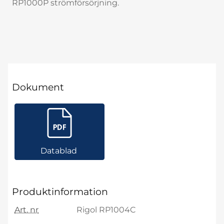
RP1000P strömförsörjning.
Dokument
Datablad
Produktinformation
Art. nr
Rigol RP1004C