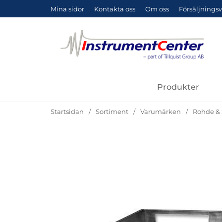
Mina sidor
Kontakta oss
Om oss
Försäljningsv
Produkter
Startsidan
Sortiment
Varumärken
Rohde &
Hoppa
över
Bilder