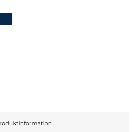
 Schwarz HZP91 Rackmonteringssats
roduktinformation