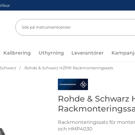
illkor
Sök
Sök på Instru
Kalibrering
Uthyrning
Leverantörer
Kampanj
 Schwarz
Rohde & Schwarz HZP91 Rackmonteringssats
Gå till varumärkessidan för Roh
Rohde & Schwarz 
Rackmonteringssa
Rackmonteringssats för monte
och HMP4030