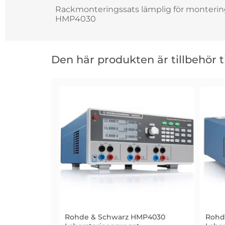
Rackmonteringssats lämplig för monter
HMP4030
Hoppa
över
Den här produkten är tillbehör ti
den
här
produkten
är
tillbehör
till
Rohde & Schwarz HMP4030
Rohd