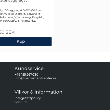
atorieaggregat
 1301
igt DC-aggregat 0–32 V/10 A per
384 W total uteffekt, galvaniskt
de kanaler, V/I-spårning, EasyArb,
nk och USB/LAN-gränssnitt.
50 SEK
Köp
eaggregat
e & Schwarz HMP4040-COM Laboratorieaggregat
Kundservice
+46 155 267030
info@instrumentcenter.se
Villkor & information
Integritetspolicy
Cookies