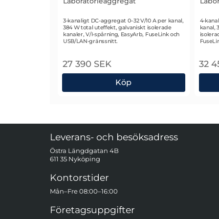
Laboratorieaggregat
Labor
Art. nr 1302
Art. nr
3-kanaligt DC-aggregat 0–32 V/10 A per kanal,
4-kanal
384 W total uteffekt, galvaniskt isolerade
kanal, 
kanaler, V/I-spårning, EasyArb, FuseLink och
isolera
USB/LAN-gränssnitt.
FuseLi
27 390 SEK
32 4
Köp
Rohde & Schwarz HMP4030 Laboratori
Rohd
Sidfot Blandad info och länkar
Leverans- och besöksadress
Östra Längdgatan 4B
611 35 Nyköping
Kontorstider
Mån–Fre 08:00–16:00
Företagsuppgifter