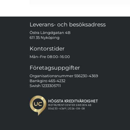
Sidfot Blandad info och länkar
Leverans- och besöksadress
Östra Längdgatan 4B
611 35 Nyköping
Kontorstider
Mån–Fre 08:00–16:00
Företagsuppgifter
Organisationsnummer 556230-4369
Bankgiro 465-4232
Swish 1233305711