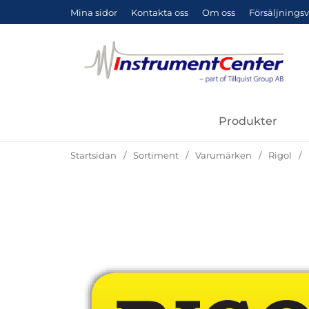
Mina sidor
Kontakta oss
Om oss
Försäljningsv
Produkter
Startsidan
Sortiment
Varumärken
Rigol
Hoppa
över
Bilder