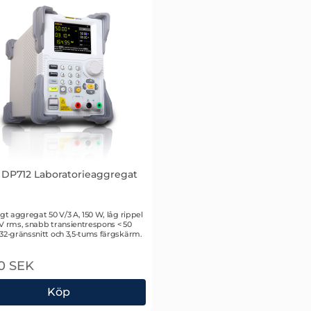
 DP712 Laboratorieaggregat
r 1938
igt aggregat 50 V/3 A, 150 W, låg rippel
V rms, snabb transientrespons < 50
32-gränssnitt och 3,5-tums färgskärm.
0 SEK
Köp
l DP712 Laboratorieaggregat