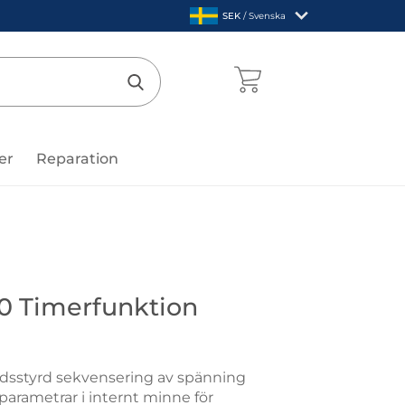
,
SEK
/ Svenska
Sverige
mentcenter
Genomför sökning
er
Reparation
0 Timerfunktion
idsstyrd sekvensering av spänning
arametrar i internt minne för