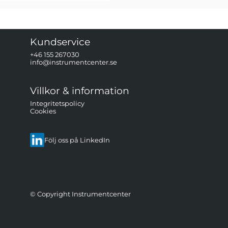
Kundservice
+46 155 267030
info@instrumentcenter.se
Villkor & information
Integritetspolicy
Cookies
Följ oss på LinkedIn
© Copyright Instrumentcenter