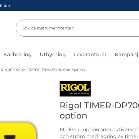
illkor
Sök
Sök på Instru
Kalibrering
Uthyrning
Leverantörer
Kampanj
Rigol TIMER-DP700 Timerfunktion option
Gå till varumärkessidan för Rigol
Rigol TIMER-DP70
option
Mjukvaruoption som aktiverar t
och ström med lagring av timerp