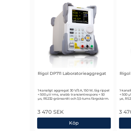
är
tillbehör
till
Rigol DP711 Laboratorieaggregat
Rigol
Art. nr 1939
Art. n
1-kanaligt aggregat 30 V/5 A, 150 W, låg rippel
1-kanal
< 500 µV rms, snabb transientrespons < 50
< 500 µ
µs, RS232-gränssnitt och 3,5-tums färgskärm.
µs, RS2
3 470 SEK
3 47
Köp
Rigol DP711 Laboratorieaggregat
Rigo