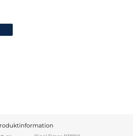
MER-DP700 Timerfunktion option
roduktinformation