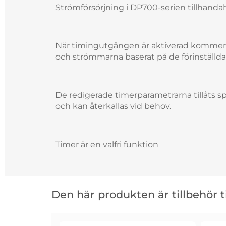
Strömförsörjning i DP700-serien tillhanda
När timingutgången är aktiverad kommer 
och strömmarna baserat på de förinställd
De redigerade timerparametrarna tillåts sp
och kan återkallas vid behov.
Timer är en valfri funktion
Hoppa
över
Den här produkten är tillbehör ti
den
här
produkten