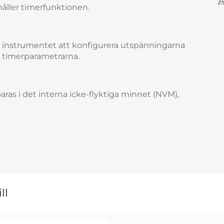
A
håller timerfunktionen.
instrumentet att konfigurera utspänningarna
a timerparametrarna.
aras i det interna icke-flyktiga minnet (NVM),
ll