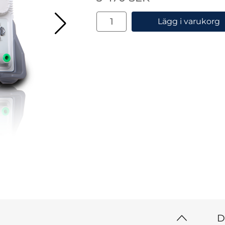
antal
Lägg i varukorg
D