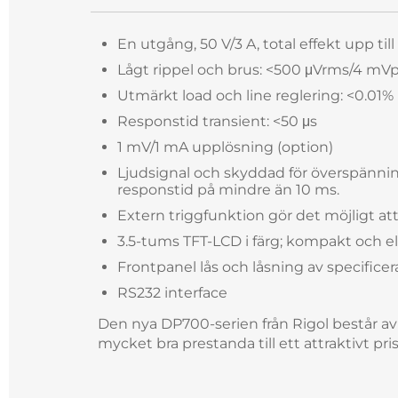
En utgång, 50 V/3 A, total effekt upp til
Lågt rippel och brus: <500 μVrms/4 mV
Utmärkt load och line reglering: <0.01%
Responstid transient: <50 μs
1 mV/1 mA upplösning (option)
Ljudsignal och skyddad för överspänn
responstid på mindre än 10 ms.
Extern triggfunktion gör det möjligt at
3.5-tums TFT-LCD i färg; kompakt och el
Frontpanel lås och låsning av specifice
RS232 interface
Den nya DP700-serien från Rigol består a
mycket bra prestanda till ett attraktivt pris