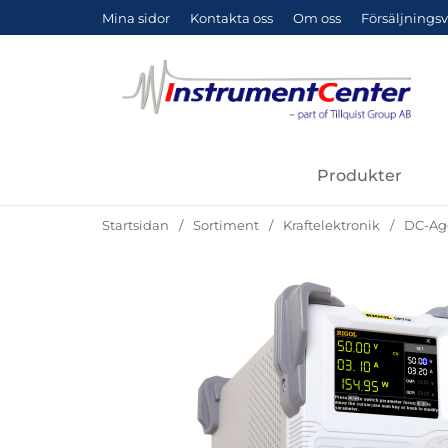
Mina sidor
Kontakta oss
Om oss
Försäljningsv
Produkter
Startsidan
Sortiment
Kraftelektronik
DC-Ag
Hoppa
över
Bilder