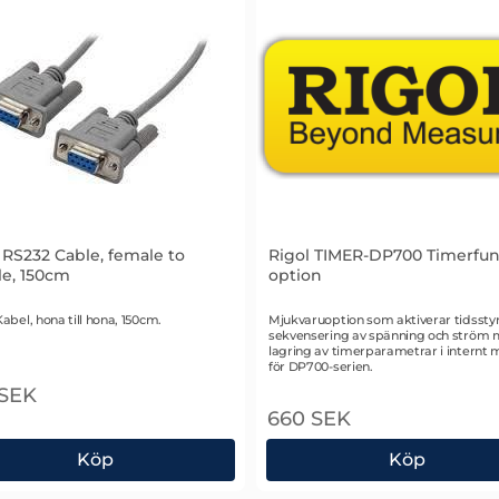
 RS232 Cable, female to
Rigol TIMER-DP700 Timerfun
le, 150cm
option
r 1943
Art. nr 1942
abel, hona till hona, 150cm.
Mjukvaruoption som aktiverar tidssty
sekvensering av spänning och ström
lagring av timerparametrar i internt 
för DP700-serien.
 SEK
660 SEK
Köp
Köp
l RS232 Cable, female to female, 150cm
Rigol TIMER-DP700 Timer