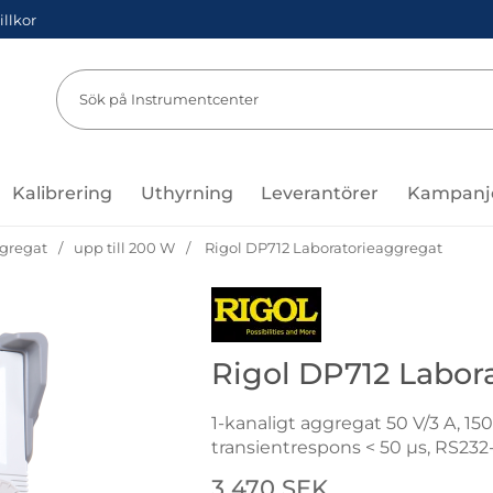
illkor
Sök
Sök på Instru
Kalibrering
Uthyrning
Leverantörer
Kampanj
gregat
upp till 200 W
Rigol DP712 Laboratorieaggregat
Gå till varumärkessidan för Rigol
Rigol DP712 Labor
1-kanaligt aggregat 50 V/3 A, 15
transientrespons < 50 µs, RS232
Handla denna produkt Rigol DP
pris
3 470 SEK