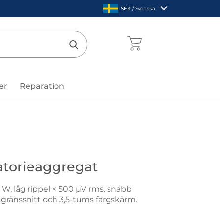
,
SEK
/ Svenska
Sverige
mentcenter
Genomför sökning
er
Reparation
atorieaggregat
0 W, låg rippel < 500 µV rms, snabb
-gränssnitt och 3,5-tums färgskärm.
712 Laboratorieaggregat