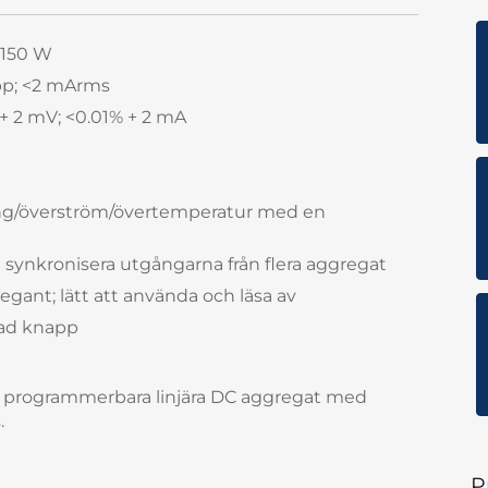
l 150 W
pp; <2 mArms
 + 2 mV; <0.01% + 2 mA
ing/överström/övertemperatur med en
t synkronisera utgångarna från flera aggregat
egant; lätt att använda och läsa av
rad knapp
v programmerbara linjära DC aggregat med
.
P