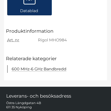
Datablad
Produktinformation
Art. nr
Rigol MHO984
Relaterade kategorier
600 MHz-6 GHz Bandbredd
Sidfot Blandad info och länkar
Leverans- och besöksadress
Östra Längdgatan 4B
611 35 Nyköping