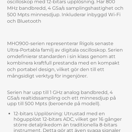
oscilloskop med 12-bitars upplösning. Har 800
MHz bandbredd, 4 GSa/s samplingshastighet och
500 Mpts minnesdjup. Inkluderar inbyggd Wi-Fi
och Bluetooth
MHO900-serien representerar Rigols senaste
Ultra-Portabla familj av digitala oscilloskop. Serien
omdefinierar standarden i sin klass genom att
kombinera kraftfull prestanda med en kompakt
och portabel design, vilket gör den till ett
mångsidigt verktyg för ingenjörer.
Serien har upp till 1 GHz analog bandbredd, 4
GSa/s realtidssampling och ett minnesdjup på
upp till 500 Mpts (beroende på modell).
12-bitars Upplösning: Utrustad med en
högupplöst 12-bitars ADC, vilket ger 16 gånger
större detaljrikedom än traditionella 8-bitars
instrument. Detta gör att även svaga signaler