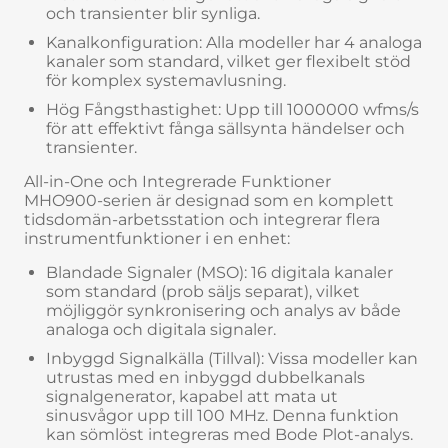
och transienter blir synliga.
Kanalkonfiguration: Alla modeller har 4 analoga
kanaler som standard, vilket ger flexibelt stöd
för komplex systemavlusning.
Hög Fångsthastighet: Upp till 1000000 wfms/s
för att effektivt fånga sällsynta händelser och
transienter.
All-in-One och Integrerade Funktioner
MHO900-serien är designad som en komplett
tidsdomän-arbetsstation och integrerar flera
instrumentfunktioner i en enhet:
Blandade Signaler (MSO): 16 digitala kanaler
som standard (prob säljs separat), vilket
möjliggör synkronisering och analys av både
analoga och digitala signaler.
Inbyggd Signalkälla (Tillval): Vissa modeller kan
utrustas med en inbyggd dubbelkanals
signalgenerator, kapabel att mata ut
sinusvågor upp till 100 MHz. Denna funktion
kan sömlöst integreras med Bode Plot-analys.