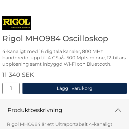
Gå till varumärkessidan för Rigol
Rigol MHO984 Oscilloskop
4-kanaligt med 16 digitala kanaler, 800 MHz
bandbredd, upp till 4 GSa/s, 500 Mpts minne, 12-bitars
upplösning samt inbyggd Wi-Fi och Bluetooth.
Handla denna produkt Rigol MHO984 Oscilloskop
pris
11 340 SEK
antal
Lägg i varukorg
Produktbeskrivning
Rigol MHO984 är ett Ultraportabelt 4-kanaligt