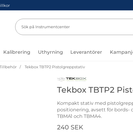
illkor
Sök
Sök på Instru
Kalibrering
Uthyrning
Leverantörer
Kampanj
Tillbehör
Tekbox TBTP2 Pistolgreppstativ
Gå till varumärkessidan för Tek
Tekbox TBTP2 Pist
Kompakt stativ med pistolgrepp
positionering, avsett för bords
TBMA1 och TBMA4.
Handla denna produkt Tekbox T
pris
240 SEK