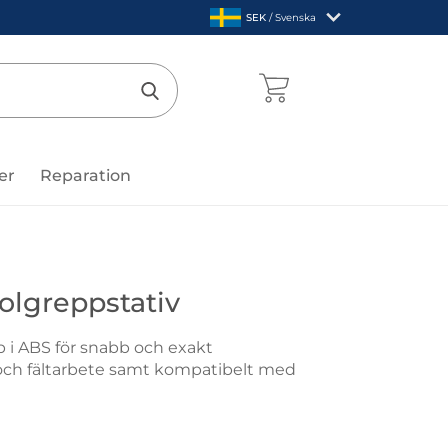
,
SEK
/ Svenska
Sverige
mentcenter
Genomför sökning
er
Reparation
Box
olgreppstativ
 i ABS för snabb och exakt
- och fältarbete samt kompatibelt med
BTP2 Pistolgreppstativ