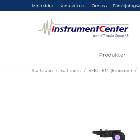
Mina sidor
Kontakta oss
Om oss
Försäljningsv
Produkter
Startsidan
Sortiment
EMC – EMI (Emission)
Hoppa
över
Bilder