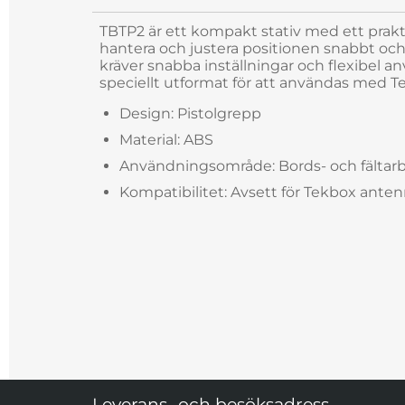
TBTP2 är ett kompakt stativ med ett prakt
hantera och justera positionen snabbt och p
kräver snabba inställningar och flexibel a
speciellt utformat för att användas med
Design: Pistolgrepp
Material: ABS
Användningsområde: Bords- och fältar
Kompatibilitet: Avsett för Tekbox ant
Sidfot Blandad info och länkar
Leverans- och besöksadress