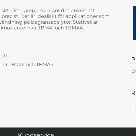
iskt pistolgrepp som gör det enkelt att
recist. Det är idealiskt för applikationer som
nvändning på begränsade ytor. Stativet är
 Tekbox antenner TBMA1 och TBMA4.
bete
P
enner TBMA1 och TBMA4
A
R
Kundservice