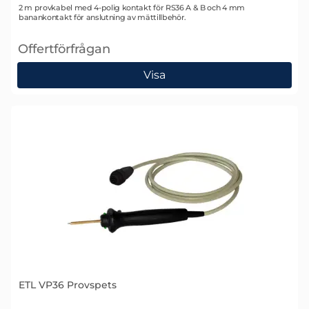
Art. nr 2111
2 m provkabel med 4-polig kontakt för RS36 A & B och 4 mm
banankontakt för anslutning av mättillbehör.
Offertförfrågan
, ETL PEP4-B Provkabel
Visa
ETL VP36 Provspets