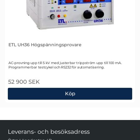
ETL UH36 Högspänningsprovare
Art. nr 1003
AC-provning upp till 5 kV med justerbar trippström upp till 100 mA.
Programmerbar testcykel och RS232 för automatisering.
52 900 SEK
Köp
ETL UH36 Högspänningsprovare
Sidfot Blandad info och länkar
Leverans- och besöksadress