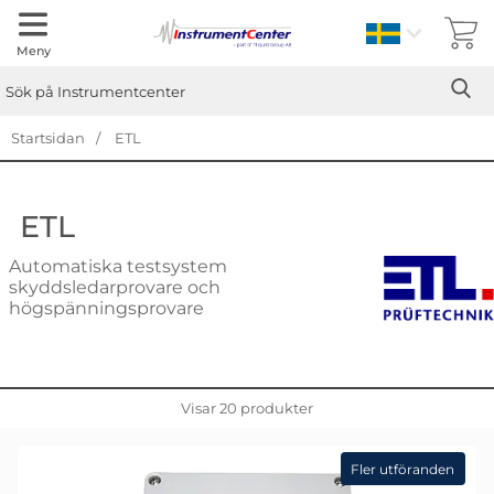
Sverige
Meny
Sök
Ge
Sök på Instrumentcenter
Startsidan
ETL
ETL
Automatiska testsystem
skyddsledarprovare och
högspänningsprovare
Visar
20
produkter
Fler utföranden