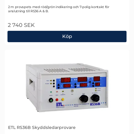
Art. nr 2110
2 m provspets med röd/grön indikering och 7-polig kontakt för
anslutning till RS36 A & B.
2 740 SEK
Köp
ETL VP36 Provspets
ETL RS36B Skyddsledarprovare