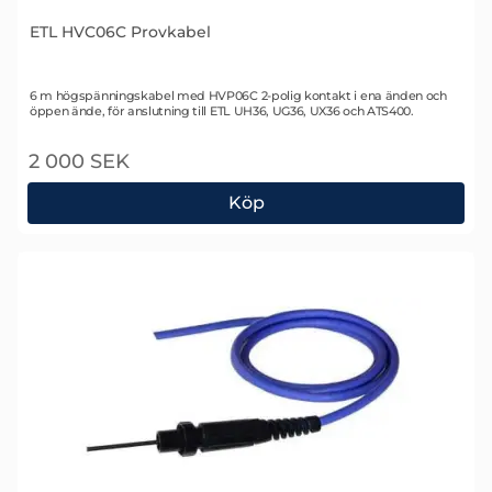
ETL HVC06C Provkabel
Art. nr 1761
6 m högspänningskabel med HVP06C 2-polig kontakt i ena änden och
öppen ände, för anslutning till ETL UH36, UG36, UX36 och ATS400.
2 000 SEK
Köp
ETL HVC06C Provkabel