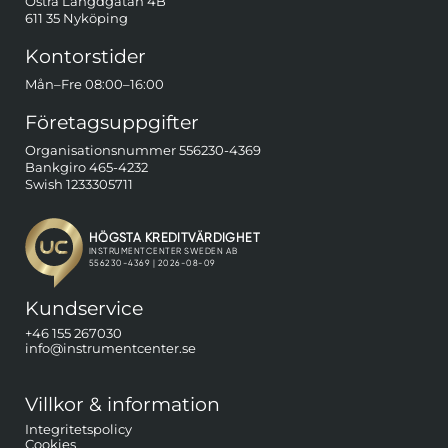
Östra Längdgatan 4B
611 35 Nyköping
Kontorstider
Mån–Fre 08:00–16:00
Företagsuppgifter
Organisationsnummer 556230-4369
Bankgiro 465-4232
Swish 1233305711
Kundservice
+46 155 267030
info@instrumentcenter.se
Villkor & information
Integritetspolicy
Cookies