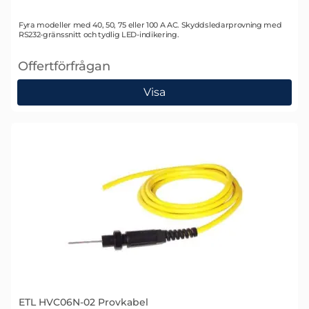
Art. nr 1764
Fyra modeller med 40, 50, 75 eller 100 A AC. Skyddsledarprovning med
RS232-gränssnitt och tydlig LED-indikering.
Offertförfrågan
, ETL RS36B Skyddsledarprovare
Visa
ETL HVC06N-02 Provkabel