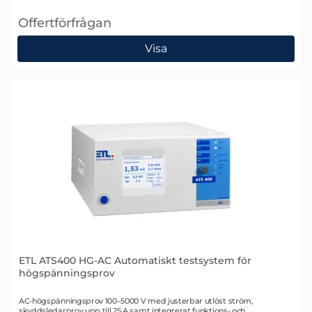
Offertförfrågan
, ETL ATS400 HG-DC Automatiskt testsystem för hö
Visa
ETL ATS400 HG-AC Automatiskt testsystem för
högspänningsprov
Art. nr 2338
AC-högspänningsprov 100–5000 V med justerbar utlöst ström,
skyddsledarprov upp till 25 A samt integrerat funktions- och