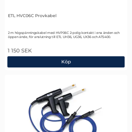
ETL HVC06C Provkabel
Art. nr 1759
2 m högspänningskabel med HVP06C 2-polig kontakt i ena änden och
öppen ände, för anslutning till ETL UH36, UG36, UX36 och ATS400.
1 150 SEK
Köp
ETL HVC06C Provkabel