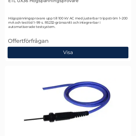
ETL UX36 Högspänningsprovare
Art. nr 1762
Högspänningsprovare upp till 100 kV AC med justerbar trippström 1–200
mA och testtid 1–99 s. RS232-gränssnitt och integrerbar i
automatiserade testsystem.
Offertförfrågan
, ETL UX36 Högspänningsprovare
Visa