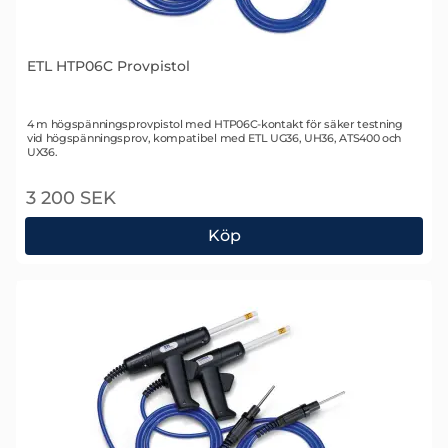
ETL HTP06C Provpistol
Art. nr 1758
4 m högspänningsprovpistol med HTP06C-kontakt för säker testning
vid högspänningsprov, kompatibel med ETL UG36, UH36, ATS400 och
UX36.
3 200 SEK
Köp
ETL HTP06C Provpistol