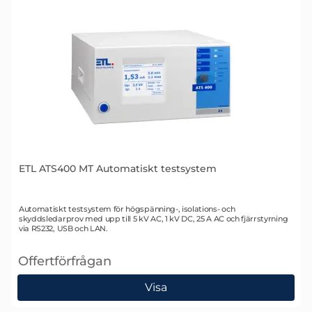
ETL ATS400 MT Automatiskt testsystem
Art. nr 2343
Automatiskt testsystem för högspänning-, isolations- och
skyddsledarprov med upp till 5 kV AC, 1 kV DC, 25 A AC och fjärrstyrning
via RS232, USB och LAN.
Offertförfrågan
, ETL ATS400 MT Automatiskt testsystem
Visa