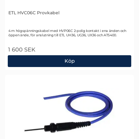
ETL HVC06C Provkabel
Art. nr 1760
4 m högspänningskabel med HVP06C 2-polig kontakt i ena änden och
öppen ände, för anslutning till ETL UH36, UG36, UX36 och ATS400.
1 600 SEK
Köp
ETL HVC06C Provkabel