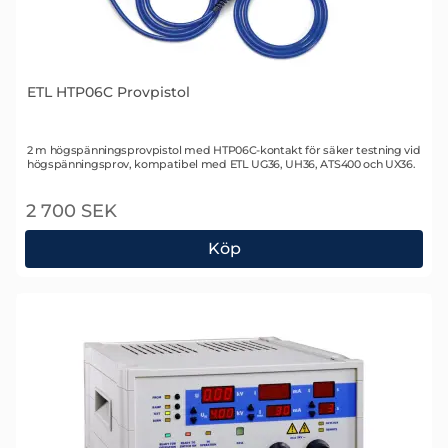
ETL HTP06C Provpistol
Art. nr 1757
2 m högspänningsprovpistol med HTP06C-kontakt för säker testning vid
högspänningsprov, kompatibel med ETL UG36, UH36, ATS400 och UX36.
2 700 SEK
Köp
ETL HTP06C Provpistol