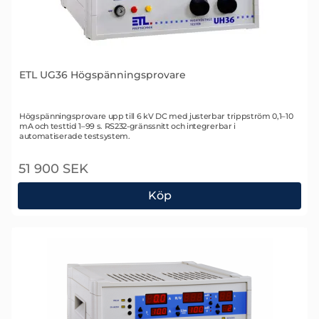
ETL UG36 Högspänningsprovare
Art. nr 1756
Högspänningsprovare upp till 6 kV DC med justerbar trippström 0,1–10
mA och testtid 1–99 s. RS232-gränssnitt och integrerbar i
automatiserade testsystem.
51 900 SEK
Köp
ETL UG36 Högspänningsprovare