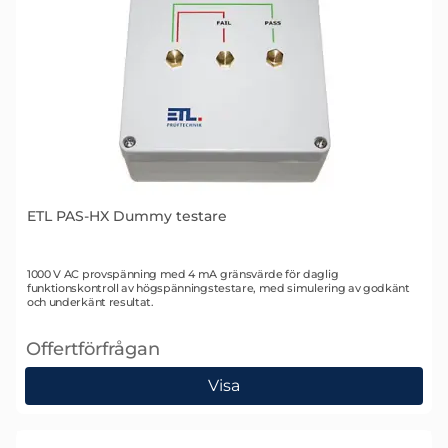
ETL PAS-HX Dummy testare
Art. nr 2960
1000 V AC provspänning med 4 mA gränsvärde för daglig
funktionskontroll av högspänningstestare, med simulering av godkänt
och underkänt resultat.
Offertförfrågan
, ETL PAS-HX Dummy testare
Visa