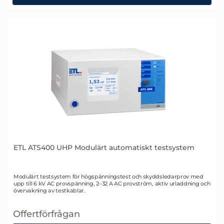
ETL ATS400 UHP Modulärt automatiskt testsystem
Art. nr 2341
Modulärt testsystem för högspänningstest och skyddsledarprov med
upp till 6 kV AC provspänning, 2–32 A AC provström, aktiv urladdning och
övervakning av testkablar.
Offertförfrågan