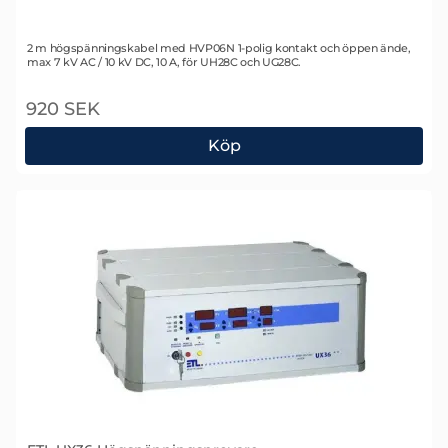
Art. nr 1763
2 m högspänningskabel med HVP06N 1-polig kontakt och öppen ände,
max 7 kV AC / 10 kV DC, 10 A, för UH28C och UG28C.
920 SEK
Köp
ETL HVC06N-02 Provkabel