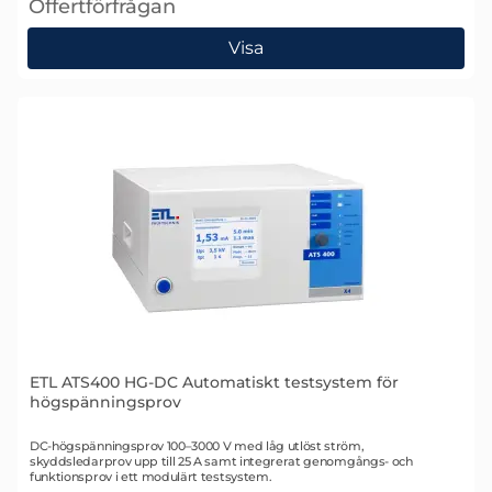
Offertförfrågan
, ETL ATS400 LG-L Automatiskt testsystem
Visa
ETL ATS400 HG-DC Automatiskt testsystem för
högspänningsprov
Art. nr 2339
DC-högspänningsprov 100–3000 V med låg utlöst ström,
skyddsledarprov upp till 25 A samt integrerat genomgångs- och
funktionsprov i ett modulärt testsystem.