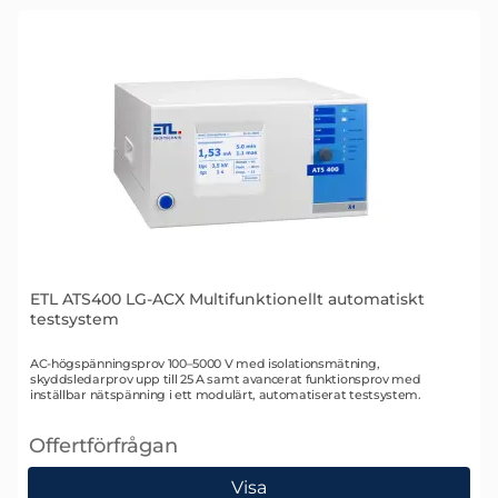
ETL ATS400 LG-ACX Multifunktionellt automatiskt
testsystem
Art. nr 2342
AC-högspänningsprov 100–5000 V med isolationsmätning,
skyddsledarprov upp till 25 A samt avancerat funktionsprov med
inställbar nätspänning i ett modulärt, automatiserat testsystem.
Offertförfrågan
, ETL ATS400 LG-ACX Multifunktionellt automatiskt 
Visa