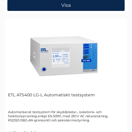
, ETL ATS400 UHP Modulärt automatiskt testsystem
Visa
ETL ATS400 LG-L Automatiskt testsystem
Art. nr 2340
Automatiserat testsystem för skyddsledar-, isolations- och
funktionsprovning enligt EN 50191, med 230 V AC nätanslutning,
RS232/USB/LAN-gränssnitt och pekskärmsstyrning.