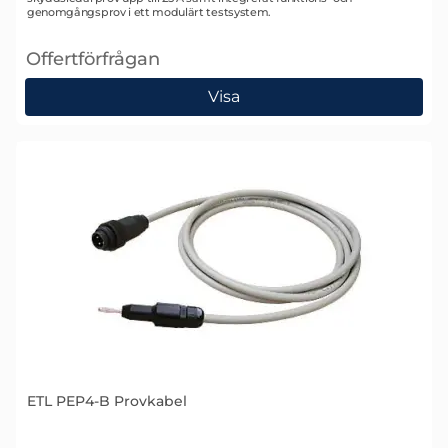
genomgångsprov i ett modulärt testsystem.
Offertförfrågan
, ETL ATS400 HG-AC Automatiskt testsystem för hö
Visa
ETL PEP4-B Provkabel