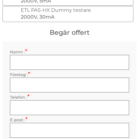
2000V, 5mA
ETL PAS-HX Dummy testare
2000V, 30mA
Begär offert
*
Kontaktinformation
Namn :
Obligatorisk
*
Företag :
Obligatorisk
*
Telefon :
Obligatorisk
*
E-post :
Obligatorisk