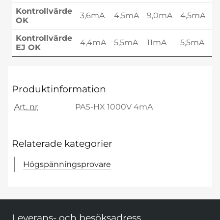
Kontrollvärde
3,6mA
4,5mA
9,0mA
4,5mA
2
OK
Kontrollvärde
4,4mA
5,5mA
11mA
5,5mA
3
EJ OK
Produktinformation
Art. nr
PAS-HX 1000V 4mA
Relaterade kategorier
Högspänningsprovare
Sidfot Blandad info och länkar
Leverans- och besöksadress