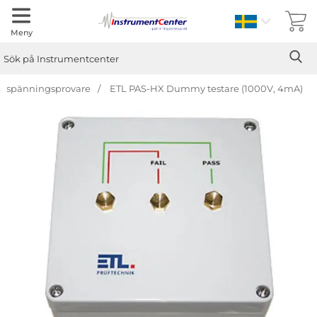
Sverige
Meny
Sök
Ge
Sök på Instrumentcenter
gspänningsprovare
ETL PAS-HX Dummy testare (1000V, 4mA)
Hoppa
över
Bilder