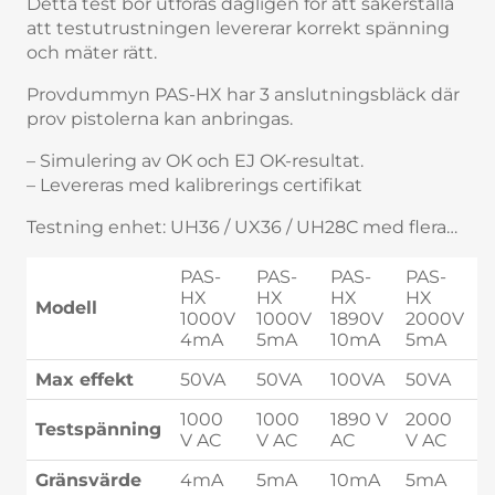
Detta test bör utföras dagligen för att säkerställa
att testutrustningen levererar korrekt spänning
och mäter rätt.
Provdummyn PAS-HX har 3 anslutningsbläck där
prov pistolerna kan anbringas.
– Simulering av OK och EJ OK-resultat.
– Levereras med kalibrerings certifikat
Testning enhet: UH36 / UX36 / UH28C med flera…
PAS-
PAS-
PAS-
PAS-
P
HX
HX
HX
HX
H
Modell
1000V
1000V
1890V
2000V
2
4mA
5mA
10mA
5mA
3
Max effekt
50VA
50VA
100VA
50VA
2
1000
1000
1890 V
2000
2
Testspänning
V AC
V AC
AC
V AC
V
Gränsvärde
4mA
5mA
10mA
5mA
3