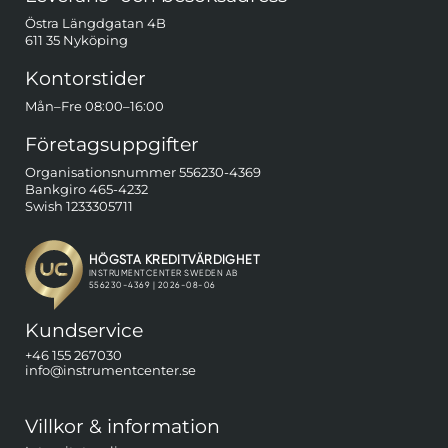
Östra Längdgatan 4B
611 35 Nyköping
Kontorstider
Mån–Fre 08:00–16:00
Företagsuppgifter
Organisationsnummer 556230-4369
Bankgiro 465-4232
Swish 1233305711
Kundservice
+46 155 267030
info@instrumentcenter.se
Villkor & information