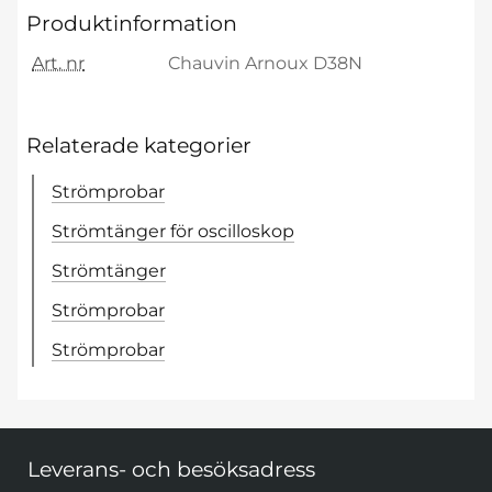
Produktinformation
Art. nr
Chauvin Arnoux D38N
Relaterade kategorier
Strömprobar
Strömtänger för oscilloskop
Strömtänger
Strömprobar
Strömprobar
Sidfot Blandad info och länkar
Leverans- och besöksadress