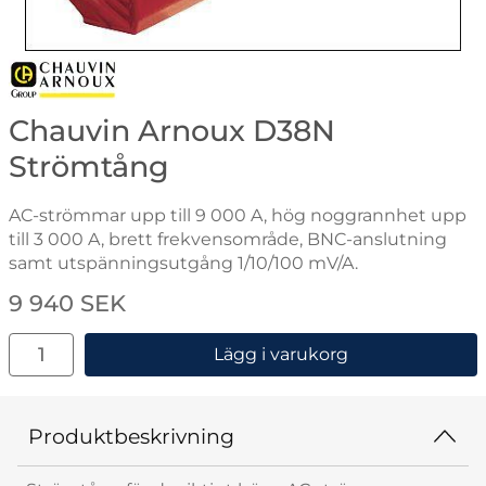
Gå till varumärkessidan för Chauvin Arnoux
Chauvin Arnoux D38N
Strömtång
AC-strömmar upp till 9 000 A, hög noggrannhet upp
till 3 000 A, brett frekvensområde, BNC-anslutning
samt utspänningsutgång 1/10/100 mV/A.
Handla denna produkt Chauvin Arnoux D38N Strömtå
pris
9 940 SEK
antal
Lägg i varukorg
Produktbeskrivning