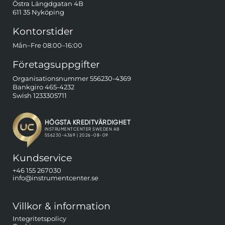
Östra Längdgatan 4B
611 35 Nyköping
Kontorstider
Mån–Fre 08:00–16:00
Företagsuppgifter
Organisationsnummer 556230-4369
Bankgiro 465-4232
Swish 1233305711
Kundservice
+46 155 267030
info@instrumentcenter.se
Villkor & information
Integritetspolicy