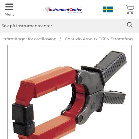
Sverige
Meny
Sök
Ge
Sök på Instrumentcenter
Strömtänger för oscilloskop
Chauvin Arnoux D38N Strömtång
Hoppa
över
Bilder