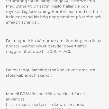
Strömtång för de riktigt höga AC strömmarna.
Med utmärkt omsättningsförhållande och
mycket låg fasvridning, kombinerat med ett brett
frekvensband fås hög noggrannhet på ström och
effektmätningar.
De magnetiska kärnorna samt lindningarna är av
högsta kvalitet vilket betyder oöverträffad
noggrannhet upp till 3000 A (AC).
De rektangulära tängerna kan enkelt omsluta
stora kablar och skenor.
Modell D38N är speciellt utvecklad för att
användas
tillsammans med oscilloskop, eller andra