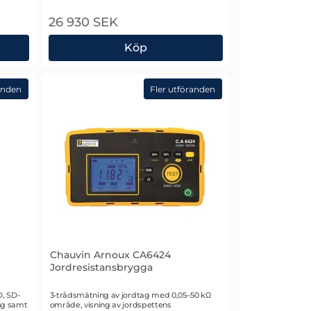
26 930 SEK
Köp
50 Strömtång
Chauvin Arnoux J93 AC/DC-strömtång
anden
Fler utföranden
Chauvin Arnoux CA6424
Jordresistansbrygga
Art. nr 2953
D, SD-
3-trådsmätning av jordtag med 0,05–50 kΩ
ng samt
område, visning av jordspettens