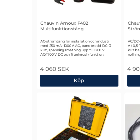
Chauvin Arnoux F402
Chau
Multifunktionstång
Strö
Art. nr 2624
Art. nr
AC-strömtång för installation och industri
AC/DC-
med 250 mA–1000 A AC, bandbredd DC–3
A / 0,5
kHz, spänningsmätning upp till 1200 V
kHz ba
AC/1700 V DC och TrueInrush-funktion.
nollnin
4 060 SEK
4 90
Köp
Chauvin Arnoux F402 Multifunktionstå
Chau