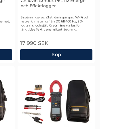
gi-
Chauvin Arnoux PEL 112 Energi-
och Effektlogger
Art. nr 2708
3 spännings- och 3 strömingångar, Wi-Fi och
hernet,
nätverk, mätning från DC till 400 Hz, SD-
loggning och självförsörjning via fas för
långtidseffektiv energikartläggning.
17 990 SEK
Köp
nergi- och Effektlogger
Chauvin Arnoux PEL 112 Energi- och Effektlog