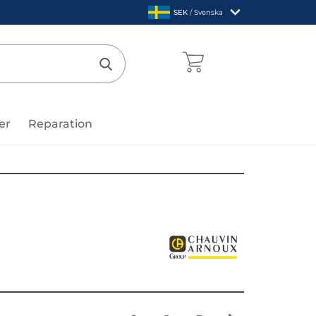
,
SEK
/ Svenska
Sverige
mentcenter
Genomför sökning
er
Reparation