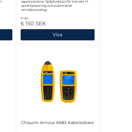
h
egenresistans, hjälpfunktion för korrekt H-
spettsplacering och automatisk
områdesväxling.
Från
6 150 SEK
Visa
Chauvin Arnoux 6683 Kabelsökare