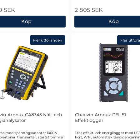
0 SEK
2 805 SEK
Köp
Köp
alysator
vin Arnoux CA6612 Fasföljds- och motorrotationsvisare
Chauvin Arnoux MA194-2
Fler utföranden
Fler utför
vin Arnoux CA8345 Nät- och
Chauvin Arnoux PEL 51
ianalysator
Effektlogger
r 3188
Art. nr 3156
ras med spänningsadapter 1000 V.
1-fas effekt- och energilogger med LC
vertoner, transienter, startströmmar.
kort, WiFi, automatisk tångigenkänni