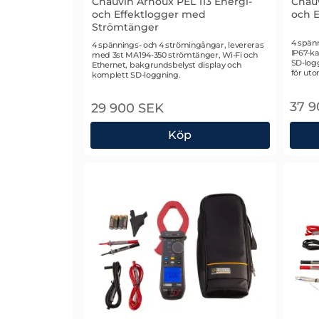
Chauvin Arnoux PEL 113 Energi-
Chauv
och Effektlogger med
och E
Strömtänger
Art. n
4 spänn
Art. nr 2711
4 spännings- och 4 strömingångar, levereras
IP67-ka
med 3st MA194-350 strömtänger, Wi-Fi och
SD-logg
Ethernet, bakgrundsbelyst display och
för uto
komplett SD-loggning.
37 
29 900 SEK
Köp
Chauvin Arnoux PEL 113 Energi- och E
Chau