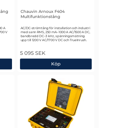
tång
Chauvin Arnoux F404
Multifunktionstång
Art. nr 2625
00 A
AC/DC-strömtång för installation och industri
700 V
med sann RMS, 250 mA–1000 A AC/1500 A DC,
bandbredd DC–3 kHz, spänningsmätning
upp till 1200 V AC/1700 V DC och TrueInrush.
5 095 SEK
Köp
römtång
Chauvin Arnoux F404 Multifunktionstång