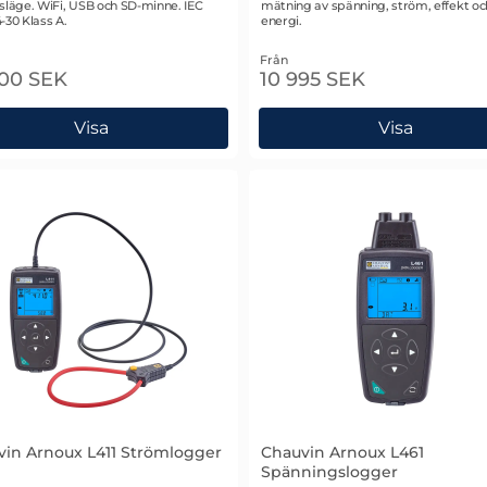
släge. WiFi, USB och SD-minne. IEC
mätning av spänning, ström, effekt oc
-30 Klass A.
energi.
Från
900 SEK
10 995 SEK
Visa
Visa
 elbilsladdare
in Arnoux L411 Strömlogger
Chauvin Arnoux L461
Spänningslogger