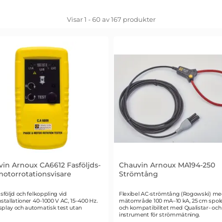
Visar 1 - 60 av
167
produkter
in Arnoux CA6612 Fasföljds-
Chauvin Arnoux MA194-250
otorrotationsvisare
Strömtång
r 3353
Art. nr 3342
asföljd och felkoppling vid
Flexibel AC-strömtång (Rogowski) m
nstallationer 40–1000 V AC, 15–400 Hz.
mätområde 100 mA–10 kA, 25 cm spole
splay och automatisk test utan
och kompatibilitet med Qualistar- och
.
instrument för strömmätning.