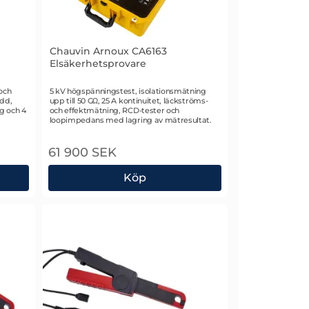
Chauvin Arnoux CA6163
Elsäkerhetsprovare
Art. nr 2568
och
5 kV högspänningstest, isolationsmätning
edd,
upp till 50 GΩ, 25 A kontinuitet, läckströms-
g och 4
och effektmätning, RCD-tester och
loopimpedans med lagring av mätresultat.
61 900 SEK
Köp
Strömtång
Chauvin Arnoux CA6163 Elsäkerhetsprovare