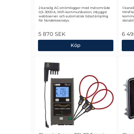
Art. nr 2835
Art. n
2-kanalig AC-strömlogger med mätområde
1-kana
0,5–3000 A, WiFi-kommunikation, inbyggd
MiniFl
webbserver och automatisk tidsstämpling
kommun
för händelseanalys.
dataåt
5 870 SEK
6 49
Köp
Chauvin Arnoux L412 Strömlogger
Chau