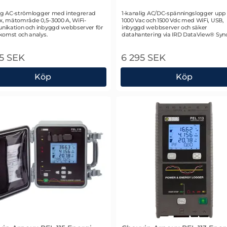
r 2834
Art. nr 2833
lig AC-strömlogger med integrerad
1-kanalig AC/DC-spänningslogger upp t
ex, mätområde 0,5–3000 A, WiFi-
1000 Vac och 1500 Vdc med WiFi, USB,
ikation och inbyggd webbserver för
inbyggd webbserver och säker
komst och analys.
datahantering via IRD DataView® Syn
5 SEK
6 295 SEK
Köp
Köp
vin Arnoux L411 Strömlogger
Chauvin Arnoux L461 Spä