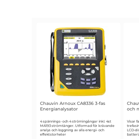
Chauvin Arnoux CA8336 3-fas
Chauv
Energianalysator
och m
Art. nr 3447
Art. n
4 spännings- och 4 strömingångar inkl. 4st
Visar f
MA193 strömtänger. Utformad för krävande
trefasi
analys och loggning av alla energi- och
LCD-di
effektstorheter
batteri