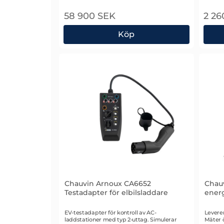
58 900 SEK
2 26
Köp
Chauvin Arnoux CA8336 3-fas Energian
Chau
Chauvin Arnoux CA6652
Chau
Testadapter för elbilsladdare
energ
Art. nr 3329
Art. n
EV-testadapter för kontroll av AC-
Levere
laddstationer med typ 2-uttag. Simulerar
Mäter ö