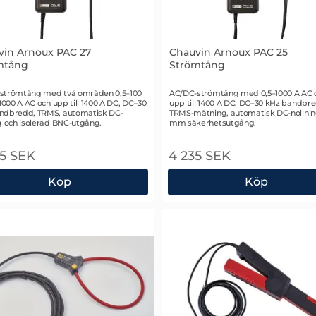
vin Arnoux PAC 27
Chauvin Arnoux PAC 25
mtång
Strömtång
 2581
Art. nr 2580
strömtång med två områden 0,5–100
AC/DC-strömtång med 0,5–1000 A AC 
–1000 A AC och upp till 1400 A DC, DC–30
upp till 1400 A DC, DC–30 kHz bandbr
ndbredd, TRMS, automatisk DC-
TRMS-mätning, automatisk DC-nollnin
g och isolerad BNC-utgång.
mm säkerhetsutgång.
5 SEK
4 235 SEK
Köp
Köp
ng
vin Arnoux PAC 27 Strömtång
Chauvin Arnoux PAC 25 