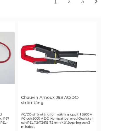
1
2
3
Nuvarande sida, sidan
av 3
Gå till sidan
av 3
Gå till sidan
av 3
Gå till nästa si
Chauvin Arnoux J93 AC/DC-
strömtång
Art. nr 3341
ed
AC/DC-strömtång för mätning upp till 3500 A
, IP67
AC och 5000 A DC. Kompatibel med Qualistar
 PEL-
och PEL 112/113/115. 72 mm käftöppning och 3
m kabel.