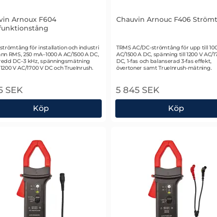
vin Arnoux F604
Chauvin Arnouc F406 Ström
funktionstång
r 2627
Art. nr 2626
trömtång för installation och industri
TRMS AC/DC-strömtång för upp till 10
nn RMS, 250 mA–1000 A AC/1500 A DC,
AC/1500 A DC, spänning till 1200 V AC/1
edd DC–3 kHz, spänningsmätning
DC, 1-fas och balanserad 3-fas effekt,
l 1200 V AC/1700 V DC och TrueInrush.
övertoner samt TrueInrush-mätning.
5 SEK
5 845 SEK
Köp
Köp
vin Arnoux F604 Multifunktionstång
Chauvin Arnouc F406 St