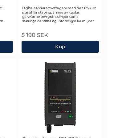
Art. nr 2812
ill
Digital sändare/mottagare med fast 125 kHz
signal för stabil spårning av kablar,
golvvärme och gränsslingor samt
ch.
säkringsidentifiering i störningsrika miljöer.
5 190 SEK
Köp
nningslogger
Chauvin Arnoux 6683 Kabelsökare