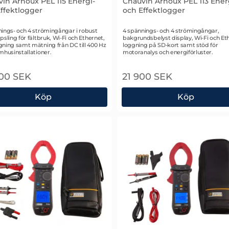
in Arnoux PEL 115 Energi-
Chauvin Arnoux PEL 113 Ener
ffektlogger
och Effektlogger
r 2710
Art. nr 2709
ings- och 4 strömingångar i robust
4 spännings- och 4 strömingångar,
psling för fältbruk, Wi-Fi och Ethernet,
bakgrundsbelyst display, Wi-Fi och Et
ning samt mätning från DC till 400 Hz
loggning på SD-kort samt stöd för
mhusinstallationer.
motoranalys och energiförluster.
900 SEK
21 900 SEK
Köp
Köp
ffektlogger med Strömtänger
vin Arnoux PEL 115 Energi- och Effektlogger
Chauvin Arnoux PEL 113 E