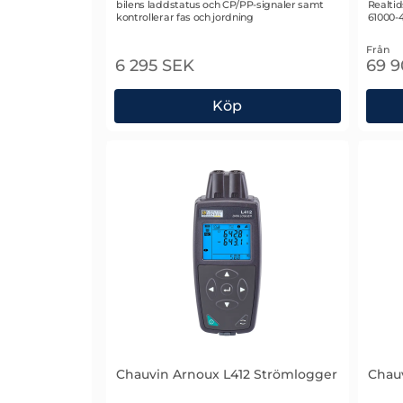
bilens laddstatus och CP/PP-signaler samt
Realtid
kontrollerar fas och jordning
61000-4
Från
6 295 SEK
69 
Köp
Chauvin Arnoux CA6652 Testadapter för
Chauvin Arnoux L412 Strömlogger
Chauv