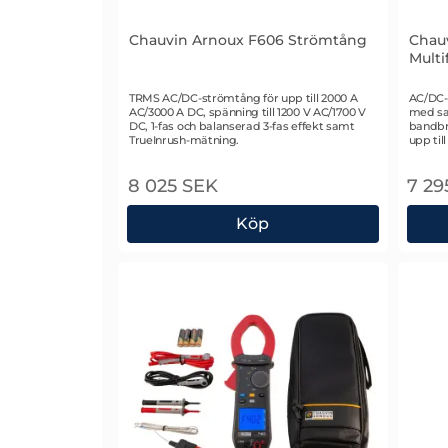
Chauvin Arnoux F606 Strömtång
Chau
Multi
Art. nr 2628
Art. n
TRMS AC/DC-strömtång för upp till 2000 A
AC/DC-s
AC/3000 A DC, spänning till 1200 V AC/1700 V
med sa
DC, 1-fas och balanserad 3-fas effekt samt
bandbr
TrueInrush-mätning.
upp til
8 025 SEK
7 29
Köp
Chauvin Arnoux F606 Strömtång
Chau