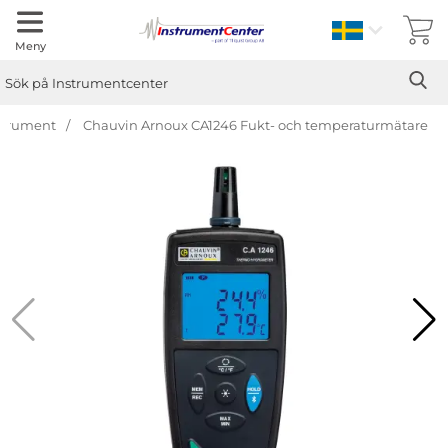
Sverige
Meny
Sök
Ge
Sök på Instrumentcenter
strument
Chauvin Arnoux CA1246 Fukt- och temperaturmätare
Hoppa
över
Bilder