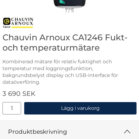
1
/
5
Gå till varumärkessidan för Chauvin Arnoux
Chauvin Arnoux CA1246 Fukt-
och temperaturmätare
Kombinerad mätare för relativ fuktighet och
temperatur med loggningsfunktion,
bakgrundsbelyst display och USB-interface för
dataöverföring.
Handla denna produkt Chauvin Arnoux CA1246 Fukt- 
pris
3 690 SEK
antal
Lägg i varukorg
Produktbeskrivning