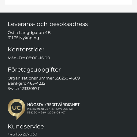
Sidfot Blandad info och länkar
Leverans- och besöksadress
Östra Längdgatan 4B
611 35 Nyköping
Kontorstider
Mån–Fre 08:00–16:00
Företagsuppgifter
Organisationsnummer 556230-4369
Bankgiro 465-4232
Swish 1233305711
Kundservice
+46 155 267030