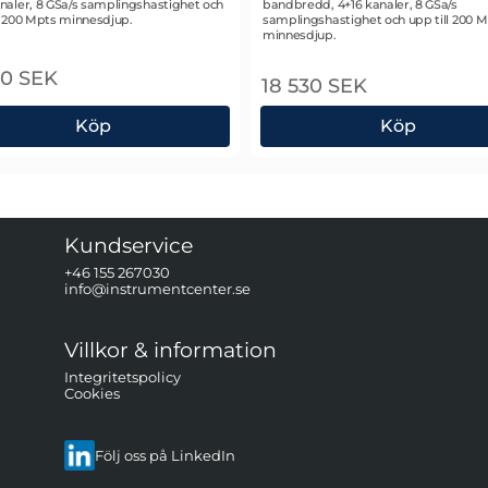
naler, 8 GSa/s samplingshastighet och
bandbredd, 4+16 kanaler, 8 GSa/s
l 200 Mpts minnesdjup.
samplingshastighet och upp till 200 
minnesdjup.
10 SEK
18 530 SEK
Köp
Köp
l MSO5104 Blandsignalsoscilloskop
Rigol MSO5204 Blandsigna
Kundservice
+46 155 267030
info@instrumentcenter.se
Villkor & information
Integritetspolicy
Cookies
Följ oss på LinkedIn