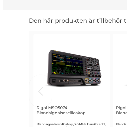
Hoppa
över
Den här produkten är tillbehör ti
den
här
produkten
är
tillbehör
till
Rigol MSO5074
Rigo
Blandsignalsoscilloskop
Bland
Art. nr 2242
Art. n
Blandsignalsoscilloskop, 70 MHz bandbredd,
Blands