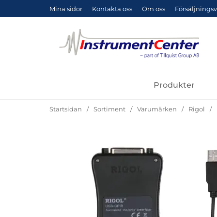
Mina sidor
Kontakta oss
Om oss
Försäljningsv
Produkter
Startsidan
Sortiment
Varumärken
Rigol
Hoppa
över
Bilder