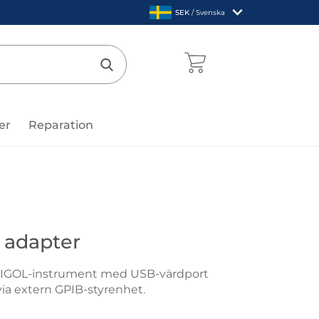
,
SEK
/ Svenska
Sverige
mentcenter
Genomför sökning
er
Reparation
B adapter
 RIGOL-instrument med USB-värdport
 via extern GPIB-styrenhet.
 till GPIB adapter