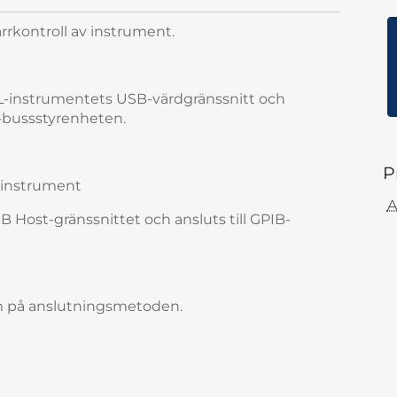
ärrkontroll av instrument.
OL-instrumentets USB-värdgränssnitt och
B-bussstyrenheten.
P
 instrument
A
Host-gränssnittet och ansluts till GPIB-
am på anslutningsmetoden.