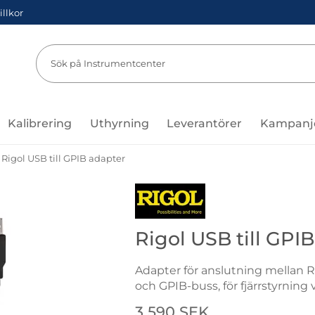
illkor
Sök
Sök på Instru
Kalibrering
Uthyrning
Leverantörer
Kampanj
Rigol USB till GPIB adapter
Gå till varumärkessidan för Rigol
Rigol USB till GPI
Adapter för anslutning mellan
och GPIB-buss, för fjärrstyrning
Handla denna produkt Rigol USB
pris
3 590 SEK