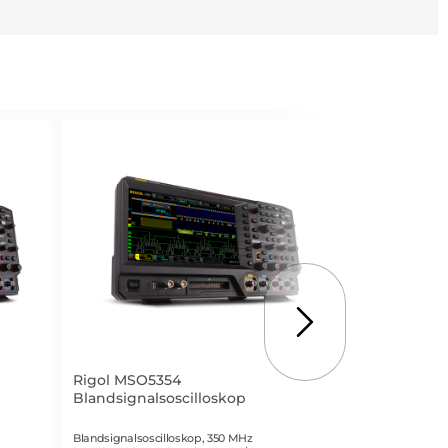
Rigol MSO5354
Rigol DSA815
Blandsignalsoscilloskop
Spektrumana
Art. nr 2236
Art. nr 1507
Blandsignalsoscilloskop, 350 MHz
Frekvensområde 