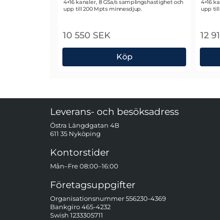
4+16 kanaler, 8 GSa/s samplingshastighet och
4+16 ka
upp till 200 Mpts minnesdjup.
upp til
10 550 SEK
12 9
Köp
Rigol MSO5074 Blandsignalsoscilloskop
Rigo
Sidfot Blandad info och länkar
Leverans- och besöksadress
Östra Längdgatan 4B
611 35 Nyköping
Kontorstider
Mån–Fre 08:00–16:00
Företagsuppgifter
Organisationsnummer 556230-4369
Bankgiro 465-4232
Swish 1233305711