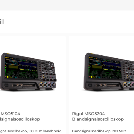
ll
l MSO5104
Rigol MSO5204
signalsoscilloskop
Blandsignalsoscilloskop
r 2241
Art. nr 2240
ignalsoscilloskop, 100 MHz bandbredd,
Blandsignalsoscilloskop, 200 MHz