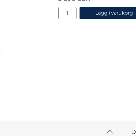
antal
Lägg i varukorg
D