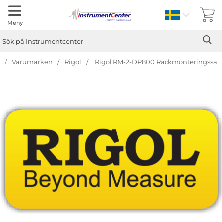
Sverige
Meny
Sök
Ge
Sök på Instrumentcenter
Varumärken
Rigol
Rigol RM-2-DP800 Rackmonteringssat
Hoppa
över
Bilder