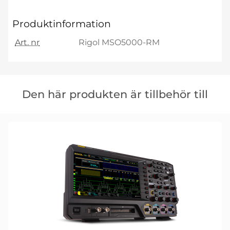
Produktinformation
Art. nr
Rigol MSO5000-RM
Hoppa
över
Den här produkten är tillbehör till
den
här
produkten
är
tillbehör
till