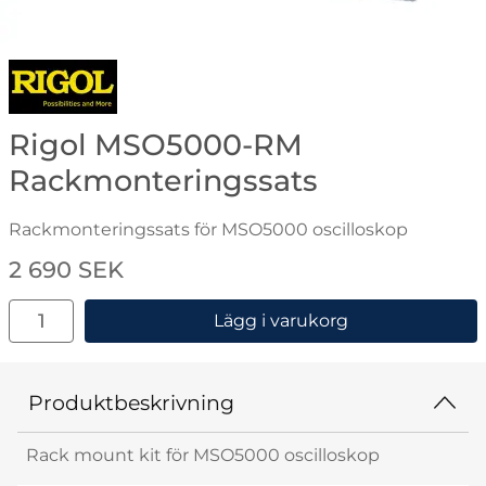
Gå till varumärkessidan för Rigol
Rigol MSO5000-RM
Rackmonteringssats
Rackmonteringssats för MSO5000 oscilloskop
Handla denna produkt Rigol MSO5000-RM Rackmonte
pris
2 690 SEK
antal
Lägg i varukorg
Produktbeskrivning
Rack mount kit för MSO5000 oscilloskop