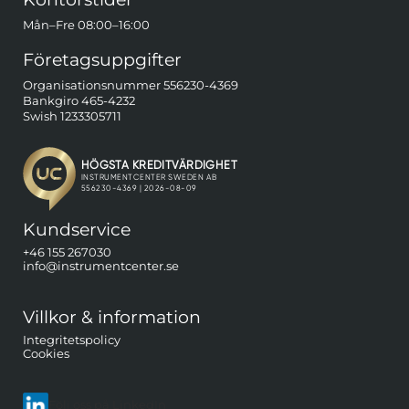
Mån–Fre 08:00–16:00
Företagsuppgifter
Organisationsnummer 556230-4369
Bankgiro 465-4232
Swish 1233305711
Kundservice
+46 155 267030
info@instrumentcenter.se
Villkor & information
Integritetspolicy
Cookies
Följ oss på LinkedIn