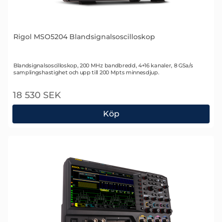
Rigol MSO5204 Blandsignalsoscilloskop
Art. nr 2240
Blandsignalsoscilloskop, 200 MHz bandbredd, 4+16 kanaler, 8 GSa/s
samplingshastighet och upp till 200 Mpts minnesdjup.
18 530 SEK
Köp
Rigol MSO5204 Blandsignalsoscilloskop