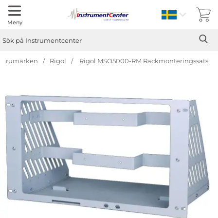
Sverige
Meny
Sök
Ge
Sök på Instrumentcenter
Varumärken
Rigol
Rigol MSO5000-RM Rackmonteringssats
Hoppa
över
Bilder