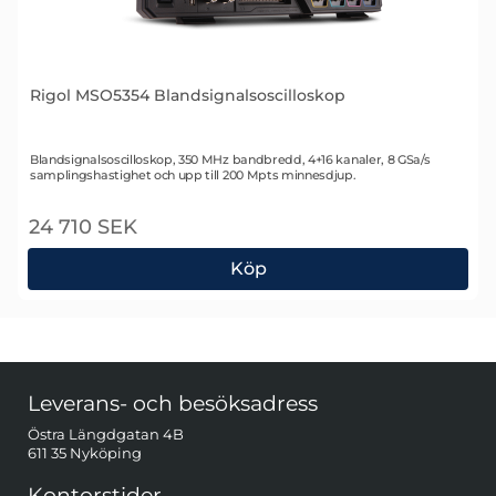
Rigol MSO5354 Blandsignalsoscilloskop
Art. nr 2236
Blandsignalsoscilloskop, 350 MHz bandbredd, 4+16 kanaler, 8 GSa/s
samplingshastighet och upp till 200 Mpts minnesdjup.
24 710 SEK
Köp
Rigol MSO5354 Blandsignalsoscilloskop
Sidfot Blandad info och länkar
Leverans- och besöksadress
Östra Längdgatan 4B
611 35 Nyköping
Kontorstider