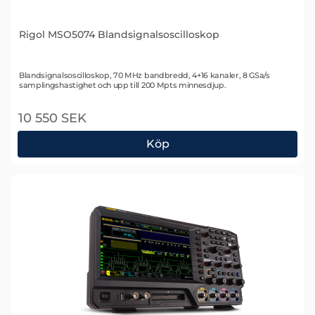
Rigol MSO5074 Blandsignalsoscilloskop
Art. nr 2242
Blandsignalsoscilloskop, 70 MHz bandbredd, 4+16 kanaler, 8 GSa/s
samplingshastighet och upp till 200 Mpts minnesdjup.
10 550 SEK
Köp
Rigol MSO5074 Blandsignalsoscilloskop