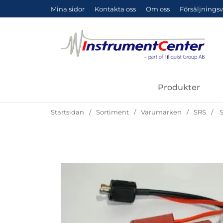
Mina sidor
Kontakta oss
Om oss
Försäljningsv
Produkter
Startsidan
Sortiment
Varumärken
SRS
S
Hoppa
över
Bilder