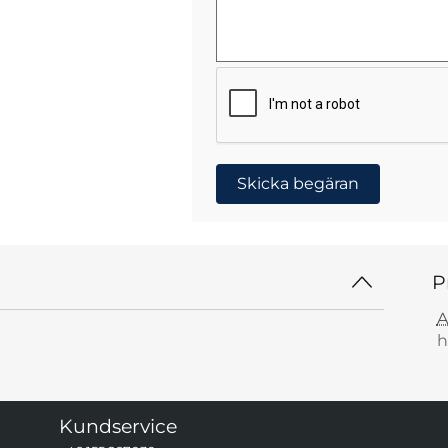
Skicka begäran
P
A
h
Kundservice