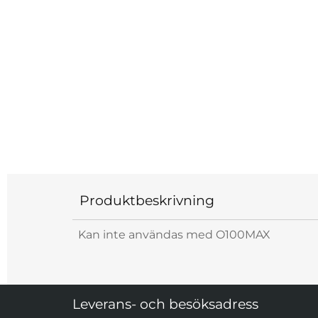
Produktbeskrivning
Kan inte användas med O100MAX
Sidfot Blandad info och länkar
Leverans- och besöksadress