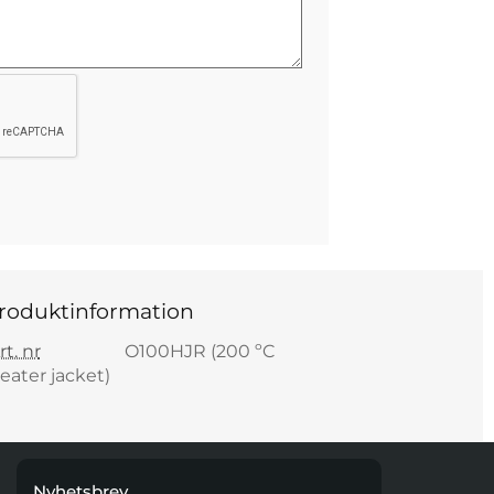
roduktinformation
rt. nr
O100HJR (200 ºC
eater jacket)
Nyhetsbrev