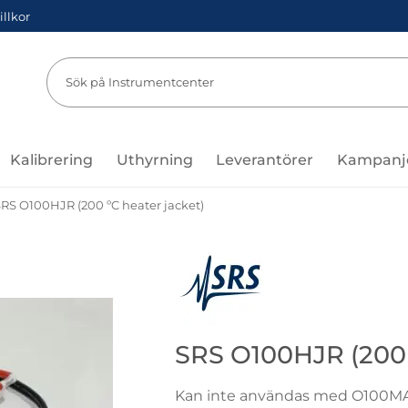
illkor
Sök
Sök på Instru
Kalibrering
Uthyrning
Leverantörer
Kampanj
RS O100HJR (200 ºC heater jacket)
Gå till varumärkessidan för Sta
SRS O100HJR (200 
Kan inte användas med O100M