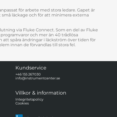
anpassat för arbete med stora ledare. Gapet är
et små läckage och för att minimera externa
lutning via Fluke Connect. Som en del av Fluke
 programvaror och mer än 40 trådlösa
 att spåra ändringar i läckström över tiden för
oblem innan de förvandlas till stora fel.
Kundservice
+46 155 267030
info@instrumentcenter.se
Villkor & information
Integritetspolicy
Cookies