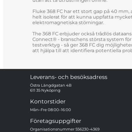
utan att ta utrustningen offline.
Fluke 368 FC har ett stort gap på 40 mm, 
helt isolerat för att kunna uppfatta myck
elektromagnetiska störningar.
The 368 FC erbjuder också trådlös dataans
Connect® - branschens största system för
testverktyg - så ger 368 FC dig möjligheten
att hjälpa till att identifiera potentiella pr
Sidfot Blandad info och länkar
Leverans- och besöksadress
Östra Längdgatan 4B
611 35 Nyköping
Kontorstider
Mån–Fre 08:00–16:00
Företagsuppgifter
Organisationsnummer 556230-4369