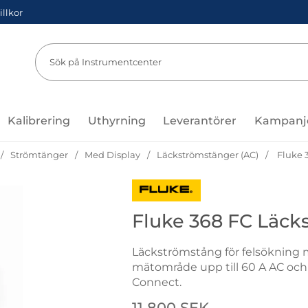
illkor
Sök
Sök på Instru
Kalibrering
Uthyrning
Leverantörer
Kampanj
Strömtänger
Med Display
Läckströmstänger (AC)
Fluke 
Gå till varumärkessidan för Fluk
Fluke 368 FC Läck
Läckströmstång för felsökning 
mätområde upp till 60 A AC och 
Connect.
Handla denna produkt Fluke 36
pris
11 800 SEK