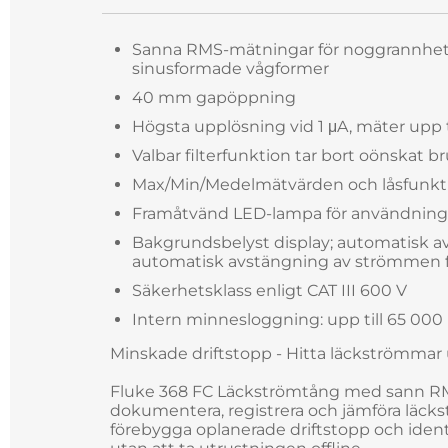
Sanna RMS-mätningar för noggrannhet 
sinusformade vågformer
40 mm gapöppning
Högsta upplösning vid 1 μA, mäter upp t
Valbar filterfunktion tar bort oönskat b
Max/Min/Medelmätvärden och låsfunkt
Framåtvänd LED-lampa för användning
Bakgrundsbelyst display; automatisk 
automatisk avstängning av strömmen fö
Säkerhetsklass enligt CAT III 600 V
Intern minnesloggning: upp till 65 00
Minskade driftstopp - Hitta läckströmmar u
Fluke 368 FC Läckströmtång med sann RMS
dokumentera, registrera och jämföra läcks
förebygga oplanerade driftstopp och identi