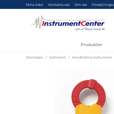
Mina sidor
Kontakta oss
Om oss
Försäljningsv
Produkter
Startsidan
Sortiment
Handhållna Instrument
Hoppa
över
Bilder