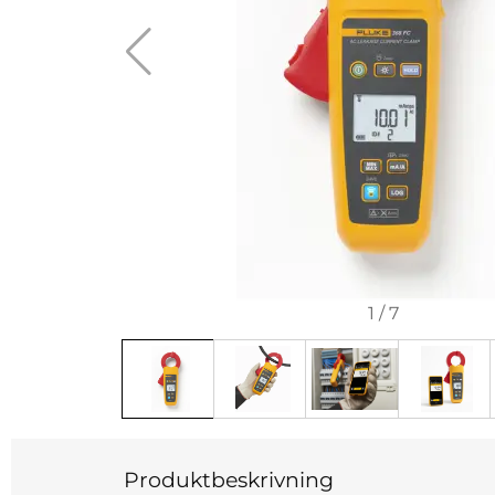
1
/
7
Produktbeskrivning