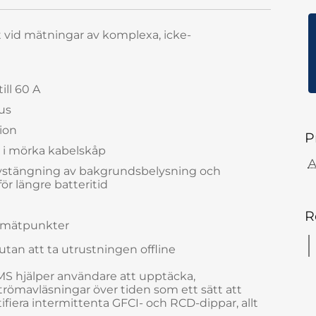
vid mätningar av komplexa, icke-
ill 60 A
rus
ion
P
 i mörka kabelskåp
A
avstängning av bakgrundsbelysning och
r längre batteritid
R
0 mätpunkter
tan att ta utrustningen offline
 hjälper användare att upptäcka,
trömavläsningar över tiden som ett sätt att
fiera intermittenta GFCI- och RCD-dippar, allt