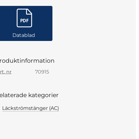
Datablad
roduktinformation
rt. nr
70915
elaterade kategorier
Läckströmstänger (AC)