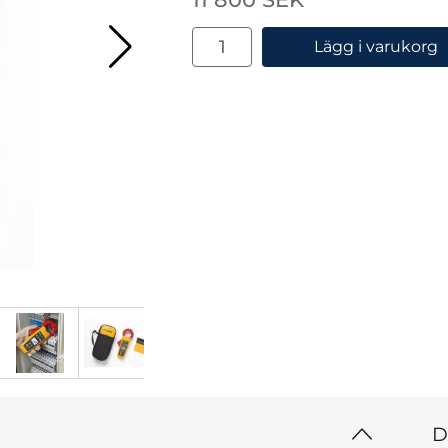
antal
Lägg i varukorg
D