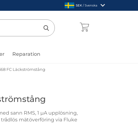
,
SEK
/ Svenska
Sverige
mentcenter
Genomför sökning
er
Reparation
368 FC Läckströmstång
e
strömstång
med sann RMS, 1 µA upplösning,
trådlös mätöverföring via Fluke
8 FC Läckströmstång