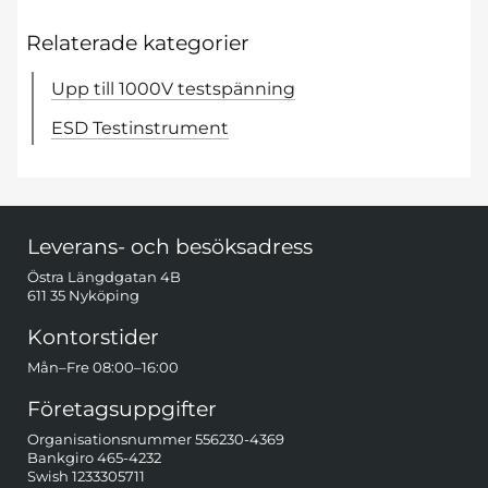
Relaterade kategorier
Upp till 1000V testspänning
ESD Testinstrument
Sidfot Blandad info och länkar
Leverans- och besöksadress
Östra Längdgatan 4B
611 35 Nyköping
Kontorstider
Mån–Fre 08:00–16:00
Företagsuppgifter
Organisationsnummer 556230-4369
Bankgiro 465-4232
Swish 1233305711