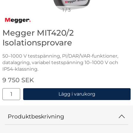
1
/
3
Gå till varumärkessidan för Megger
Megger MIT420/2
Isolationsprovare
50–1000 V testspänning, PI/DAR/VAR-funktioner,
datalagring, variabel testspänning 10–1000 V och
IP54-klassning.
Handla denna produkt Megger MIT420/2 Isolationspro
pris
9 750 SEK
antal
Lägg i varukorg
Produktbeskrivning