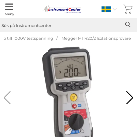
Sverige
Meny
Sök
Ge
Sök på Instrumentcenter
pp till 1000V testspänning
Megger MIT420/2 Isolationsprovare
Hoppa
över
Bilder