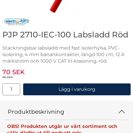
Gå till varumärkessidan för Electro-PJP
PJP 2710-IEC-100 Labsladd Röd
Stackningsbar labsladd med fast isolerhylsa, PVC-
isolering, 4 mm banankontakter, längd 100 cm, 12 A
märkström och 1000 V CAT III-klassning, röd.
Handla denna produkt PJP 2710-IEC-100 Labsladd Röd
rea pris
70 SEK
tidigare pris
95 SEK
antal
Lägg i varukorg
Produktbeskrivning
OBS! Produkten utgår ur vårt sortiment och
säljs därför ut till nedsatt pris.