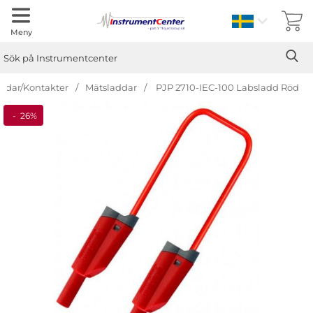
Sverige
Meny
Sök
Ge
Sök på Instrumentcenter
ddar/Kontakter
Mätsladdar
PJP 2710-IEC-100 Labsladd Röd
Hoppa
- 26%
Priset är nedsatt med
över
Bilder