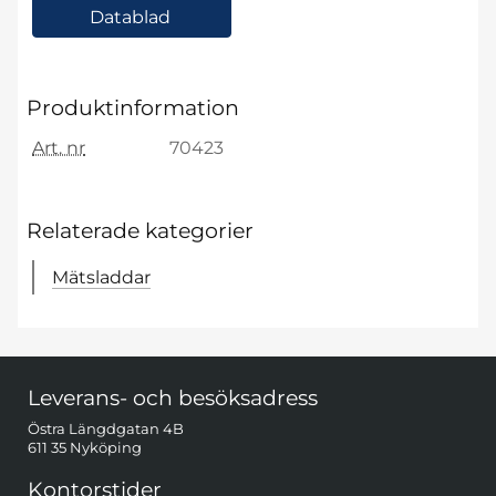
Datablad
Produktinformation
Art. nr
70423
Relaterade kategorier
Mätsladdar
Sidfot Blandad info och länkar
Leverans- och besöksadress
Östra Längdgatan 4B
611 35 Nyköping
Kontorstider