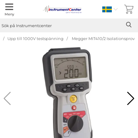
Sverige
Meny
Sök
Ge
Sök på Instrumentcenter
Upp till 1000V testspänning
Megger MIT410/2 Isolationsprova
Hoppa
över
Bilder