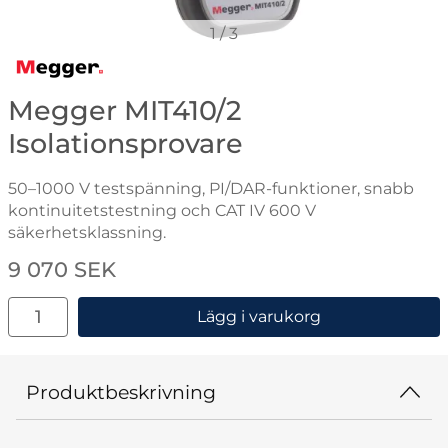
1
/
3
Gå till varumärkessidan för Megger
Megger MIT410/2
Isolationsprovare
50–1000 V testspänning, PI/DAR-funktioner, snabb
kontinuitetstestning och CAT IV 600 V
säkerhetsklassning.
Handla denna produkt Megger MIT410/2 Isolationsprov
pris
9 070 SEK
antal
Lägg i varukorg
Produktbeskrivning