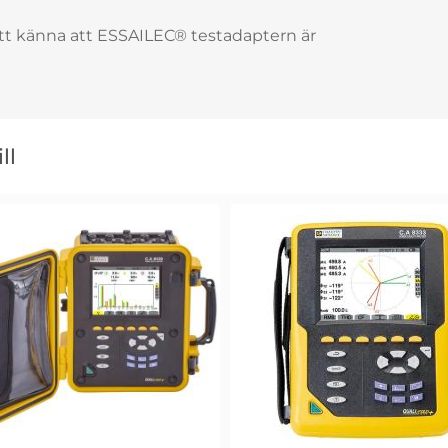
t känna att ESSAILEC® testadaptern är
ll