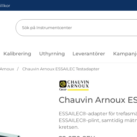
illkor
Sök
Sök på Instru
Kalibrering
Uthyrning
Leverantörer
Kampanj
 Arnoux
Chauvin Arnoux ESSAILEC Testadapter
Gå till varumärkessidan för Cha
Chauvin Arnoux E
ESSAILEC®-adapter för trefasmä
ESSAILEC®-plint, samtidig mätnin
kretsen.
Handla denna produkt Chauvin