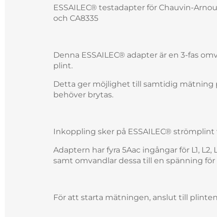
ESSAILEC® testadapter för Chauvin-Arnou
och CA8335
Denna ESSAILEC® adapter är en 3-fas omva
plint.
Detta ger möjlighet till samtidig mätning 
behöver brytas.
Inkoppling sker på ESSAILEC® strömplint 
Adaptern har fyra 5Aac ingångar för L1, L2
samt omvandlar dessa till en spänning för
För att starta mätningen, anslut till plint