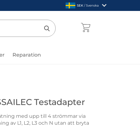
,
SEK
/ Svenska
Sverige
mentcenter
Genomför sökning
er
Reparation
uvin Arnoux
SSAILEC Testadapter
tning med upp till 4 strömmar via
g av L1, L2, L3 och N utan att bryta
 Arnoux ESSAILEC Testadapter