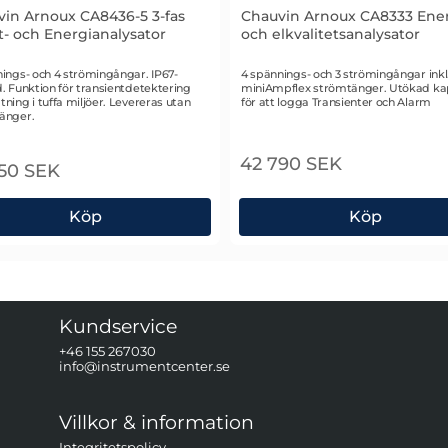
in Arnoux CA8436-5 3-fas
Chauvin Arnoux CA8333 Ener
t- och Energianalysator
och elkvalitetsanalysator
r 2188
Art. nr 1666
ings- och 4 strömingångar. IP67-
4 spännings- och 3 strömingångar inkl
. Funktion för transientdetektering
miniAmpflex strömtänger. Utökad ka
ning i tuffa miljöer. Levereras utan
för att logga Transienter och Alarm
änger.
42 790 SEK
50 SEK
Köp
Köp
alysator
vin Arnoux CA8436-5 3-fas Effekt- och Energianalysato
Chauvin Arnoux CA8333 En
Kundservice
+46 155 267030
info@instrumentcenter.se
Villkor & information
Integritetspolicy