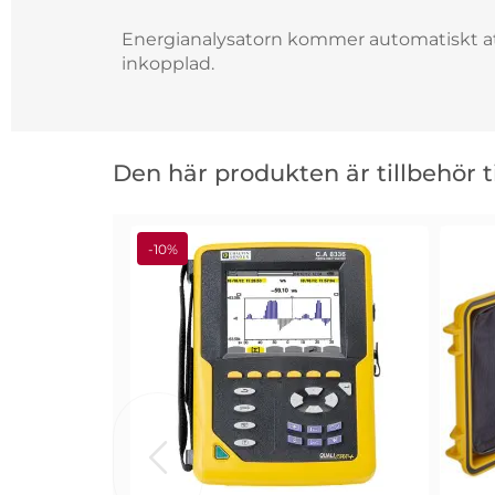
Energianalysatorn kommer automatiskt at
inkopplad.
Hoppa
över
Den här produkten är tillbehör ti
den
här
produkten
är
-10%
tillbehör
till