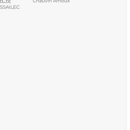
rt. nr
Chauvin Arnoux
SSAILEC