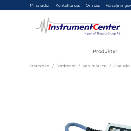
Mina sidor
Kontakta oss
Om oss
Försäljningsv
Produkter
Startsidan
Sortiment
Varumärken
Chauvin
Hoppa
över
Bilder