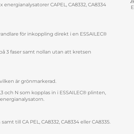
A
x energianalysatorer CAPEL, CA8332, CA8334
E
ndlare för inkoppling direkt i en ESSAILEC®
på 3 faser samt nollan utan att kretsen
vilken är grönmarkerad.
, L3 och N som kopplas in i ESSAILEC® plinten,
 energianalysatorn.
en samt till CA PEL, CA8332, CA8334 eller CA8335.