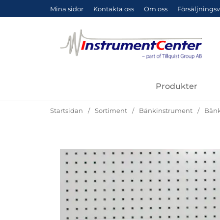
Mina sidor
Kontakta oss
Om oss
Försäljningsv
Produkter
Startsidan
Sortiment
Bänkinstrument
Bänk
Hoppa
över
Bilder