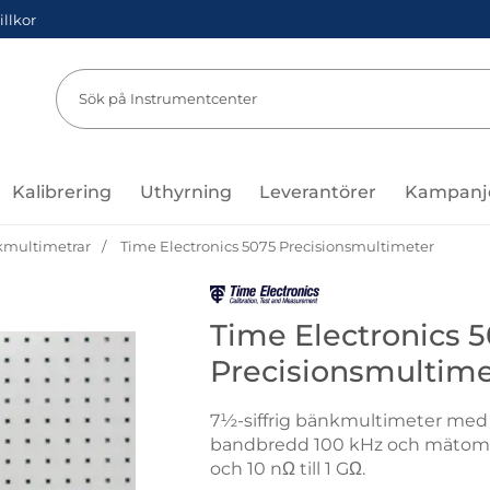
illkor
Sök
Sök på Instru
Kalibrering
Uthyrning
Leverantörer
Kampanj
multimetrar
Time Electronics 5075 Precisionsmultimeter
Gå till varumärkessidan för Time
Time Electronics 
Precisionsmultime
7½-siffrig bänkmultimeter med
bandbredd 100 kHz och mätområde
och 10 nΩ till 1 GΩ.