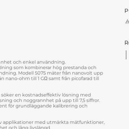
P
A
R
nhet och enkel användning.
ndning som kombinerar hög prestanda och
ndning. Modell 5075 mäter från nanovolt upp
rån nano-ohm till 1 GΩ samt från picofarad till
m söker en kostnadseffektiv lösning med
ning och noggrannhet på upp till 7,5 siffror.
ment för grundläggande kalibrering och
v applikationer med utmärkta mätfunktioner,
ghet och lång livslängd.