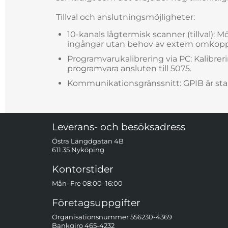
Tillval och anslutningsmöjligheter:
10-kanals lågtermisk scanner (tillval): Mö
ingångar utan behov av extern omkopp
Programvarukalibrering via PC: Kalibrer
programvara ansluten till 5075.
Kommunikationsgränssnitt: GPIB är stan
Sidfot Blandad info och länkar
Leverans- och besöksadress
Östra Längdgatan 4B
611 35 Nyköping
Kontorstider
Mån–Fre 08:00–16:00
Företagsuppgifter
Organisationsnummer 556230-4369
Bankgiro 465-4232