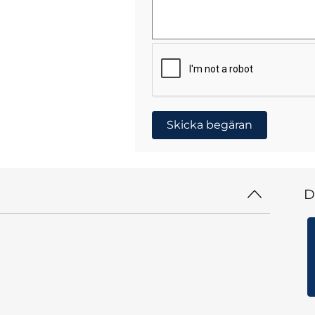
Skicka begäran
D