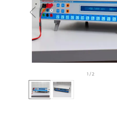
1
/
2