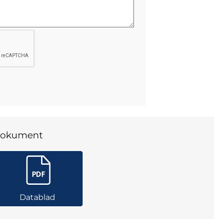
okument
Datablad