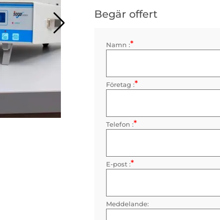
Begär offert
*
Kontaktinformation
Namn :
Obligatorisk
*
Företag :
Obligatorisk
*
Telefon :
Obligatorisk
*
E-post :
Obligatorisk
Meddelande: