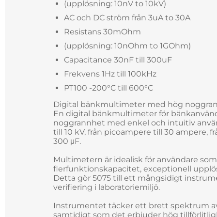
(upplösning: 10nV to 10kV)
AC och DC ström från 3uA to 30A
Resistans 30mOhm
(upplösning: 10nOhm to 1GOhm)
Capacitance 30nF till 300uF
Frekvens 1Hz till 100kHz
PT100 -200°C till 600°C
Digital bänkmultimeter med hög noggran
En digital bänkmultimeter för bänkanvä
noggrannhet med enkel och intuitiv anvä
till 10 kV, från picoampere till 30 ampere, f
300 μF.
Multimetern är idealisk för användare so
flerfunktionskapacitet, exceptionell upplös
Detta gör 5075 till ett mångsidigt instru
verifiering i laboratoriemiljö.
Instrumentet täcker ett brett spektrum a
samtidigt som det erbjuder hög tillförlitli