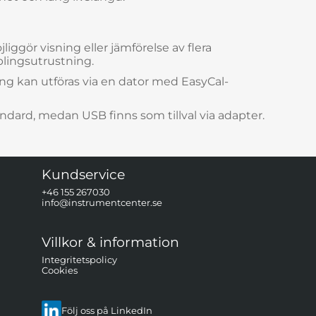
jliggör visning eller jämförelse av flera
lingsutrustning.
ing kan utföras via en dator med EasyCal-
dard, medan USB finns som tillval via adapter.
Kundservice
+46 155 267030
info@instrumentcenter.se
Villkor & information
Integritetspolicy
Cookies
Följ oss på LinkedIn