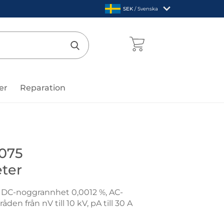
,
SEK
/ Svenska
Sverige
mentcenter
Genomför sökning
er
Reparation
 Electronics
5075
ter
 DC-noggrannhet 0,0012 %, AC-
n från nV till 10 kV, pA till 30 A