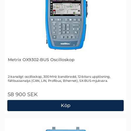
Metrix OX9302-BUS Oscilloskop
Art. nr 2226
2-kanaligt oscilloskop, 300 MHz bandbredd, 12-bitars upplösning,
fältbussanalys (CAN, LIN, Profibus, Ethernet), SX-BUS-mjukvara.
58 900 SEK
Köp
Metrix OX9302-BUS Oscilloskop