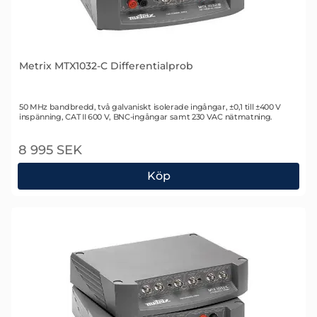
Metrix MTX1032-C Differentialprob
Art. nr 1347
50 MHz bandbredd, två galvaniskt isolerade ingångar, ±0,1 till ±400 V
inspänning, CAT II 600 V, BNC-ingångar samt 230 VAC nätmatning.
8 995 SEK
Köp
Metrix MTX1032-C Differentialprob