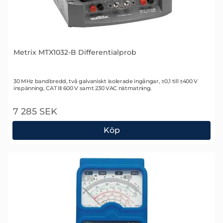
Metrix MTX1032-B Differentialprob
Art. nr 1346
30 MHz bandbredd, två galvaniskt isolerade ingångar, ±0,1 till ±400 V
inspänning, CAT III 600 V samt 230 VAC nätmatning.
7 285 SEK
Köp
Metrix MTX1032-B Differentialprob