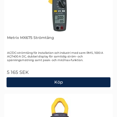
Metrix MX675 Strömtång
Art. nr 1118
AC/DC-strömtång för installation och industri med sann RMS, 1000 A
AC/1400 A DC, dubbel display för samtidig ström- och
spänningsmätning samt peak- och min/max-funktion.
5 165 SEK
Köp
Metrix MX675 Strömtång