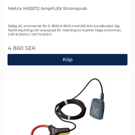
Metrix HX0072 AmpFLEX Strömprob
Art. nr 1681
Böjlig AC-strömprob för 5–3000 A RMS med 200 kHz bandbredd, låg
fasförskjutning och anpassad för mätning av mycket höga strömmar,
CAT III 1000 V / CAT IV 600 V.
4 860 SEK
Köp
Metrix HX0072 AmpFLEX Strömprob