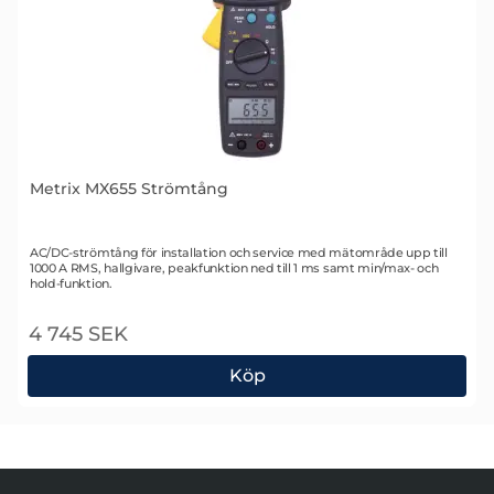
Metrix MX655 Strömtång
Art. nr 1117
AC/DC-strömtång för installation och service med mätområde upp till
1000 A RMS, hallgivare, peakfunktion ned till 1 ms samt min/max- och
hold-funktion.
4 745 SEK
Köp
Metrix MX655 Strömtång