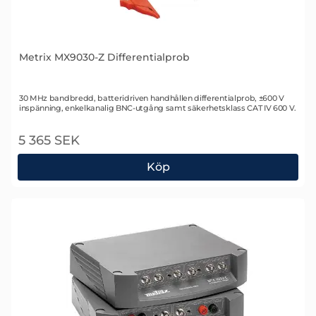
Metrix MX9030-Z Differentialprob
Art. nr 1552
30 MHz bandbredd, batteridriven handhållen differentialprob, ±600 V
inspänning, enkelkanalig BNC-utgång samt säkerhetsklass CAT IV 600 V.
5 365 SEK
Köp
Metrix MX9030-Z Differentialprob