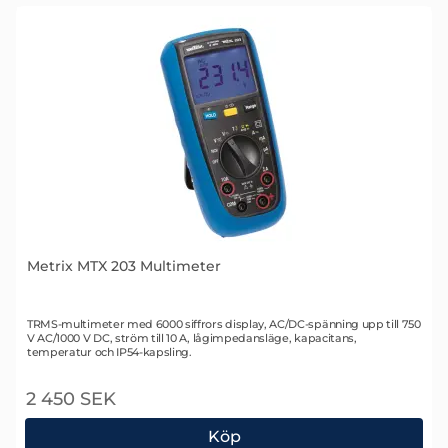
Metrix MTX 203 Multimeter
Art. nr 1883
TRMS-multimeter med 6000 siffrors display, AC/DC-spänning upp till 750
V AC/1000 V DC, ström till 10 A, lågimpedansläge, kapacitans,
temperatur och IP54-kapsling.
2 450 SEK
Köp