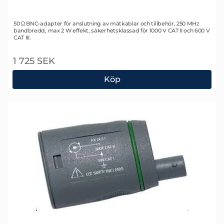
Art. nr 1683
50 Ω BNC-adapter för anslutning av mätkablar och tillbehör, 250 MHz
bandbredd, max 2 W effekt, säkerhetsklassad för 1000 V CAT II och 600 V
CAT III.
1 725 SEK
Köp
Metrix HX0032 Probix Adapter