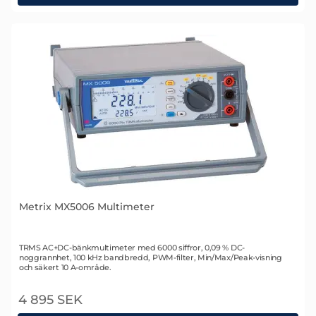
Metrix MTX 203 Multimeter
Metrix MX5006 Multimeter
Art. nr 1747
TRMS AC+DC-bänkmultimeter med 6000 siffror, 0,09 % DC-
noggrannhet, 100 kHz bandbredd, PWM-filter, Min/Max/Peak-visning
och säkert 10 A-område.
4 895 SEK