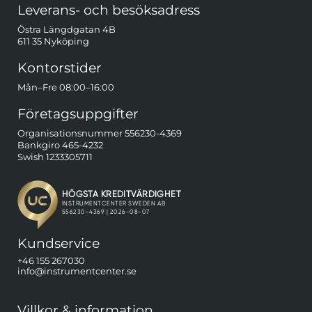
Sidfot Blandad info och länkar
Leverans- och besöksadress
Östra Längdgatan 4B
611 35 Nyköping
Kontorstider
Mån–Fre 08:00–16:00
Företagsuppgifter
Organisationsnummer 556230-4369
Bankgiro 465-4232
Swish 1233305711
Kundservice
+46 155 267030
info@instrumentcenter.se
Villkor & information