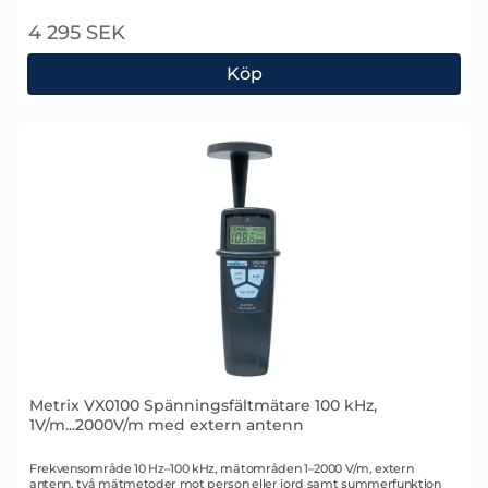
4 295 SEK
Köp
Metrix MTX3290 MTX ASYC IV Multimeter
Metrix VX0100 Spänningsfältmätare 100 kHz,
1V/m...2000V/m med extern antenn
Art. nr 1702
Frekvensområde 10 Hz–100 kHz, mätområden 1–2000 V/m, extern
antenn, två mätmetoder mot person eller jord samt summerfunktion