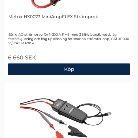
Metrix HX0073 MiniAmpFLEX Strömprob
Art. nr 1680
Böjlig AC-strömprob för 1–300 A RMS med 3 MHz bandbredd, låg
fasförskjutning och hög upplösning för snabba strömförlopp, CAT III 1000
V / CAT IV 600 V.
6 660 SEK
Köp
Metrix HX0073 MiniAmpFLEX Strömprob