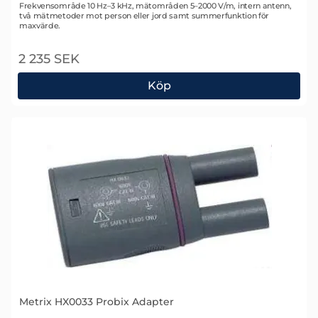
Art. nr 1701
Frekvensområde 10 Hz–3 kHz, mätområden 5–2000 V/m, intern antenn,
två mätmetoder mot person eller jord samt summerfunktion för
maxvärde.
2 235 SEK
Köp
Metrix VX0003 Spänningsfältmätare 3 kHz, 5V/m...
Metrix HX0033 Probix Adapter