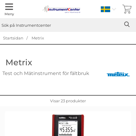
Sverige
Meny
Sök
Ge
Sök på Instrumentcenter
Startsidan
Metrix
Metrix
Test och Mätinstrument för fältbruk
Visar
23
produkter