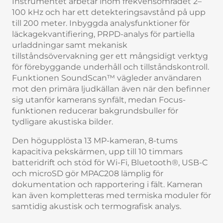
Instrumentet arbetar inom frekvensområdet 2–
100 kHz och har ett detekteringsavstånd på upp
till 200 meter. Inbyggda analysfunktioner för
läckagekvantifiering, PRPD-analys för partiella
urladdningar samt mekanisk
tillståndsövervakning ger ett mångsidigt verktyg
för förebyggande underhåll och tillståndskontroll.
Funktionen SoundScan™ vägleder användaren
mot den primära ljudkällan även när den befinner
sig utanför kamerans synfält, medan Focus-
funktionen reducerar bakgrundsbuller för
tydligare akustiska bilder.
Den högupplösta 13 MP-kameran, 8-tums
kapacitiva pekskärmen, upp till 10 timmars
batteridrift och stöd för Wi-Fi, Bluetooth®, USB-C
och microSD gör MPAC208 lämplig för
dokumentation och rapportering i fält. Kameran
kan även kompletteras med termiska moduler för
samtidig akustisk och termografisk analys.