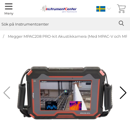
Sverige
Meny
Sök
Ge
Sök på Instrumentcenter
Megger MPAC208 PRO-kit Akustikkamera (Med MPAC-V och MP
Hoppa
över
Bilder