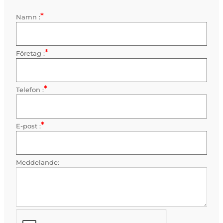
*
Kontaktinformation
Namn :
Obligatorisk
*
Företag :
Obligatorisk
*
Telefon :
Obligatorisk
*
E-post :
Obligatorisk
Meddelande: