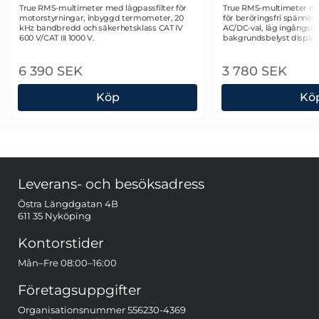
Art. nr 1097
Art. nr 1089
True RMS-multimeter med lågpassfilter för
True RMS-multimeter me
motorstyrningar, inbyggd termometer, 20
för beröringsfri spännin
kHz bandbredd och säkerhetsklass CAT IV
AC/DC-val, låg ingångs
600 V/CAT III 1000 V.
bakgrundsbelyst display
6 390 SEK
3 780 SEK
Köp
Kö
Fluke 87V Industriell Multimeter
Fluke 117 M
Sidfot Blandad info och länkar
Leverans- och besöksadress
Östra Längdgatan 4B
611 35 Nyköping
Kontorstider
Mån–Fre 08:00–16:00
Företagsuppgifter
Organisationsnummer 556230-4369