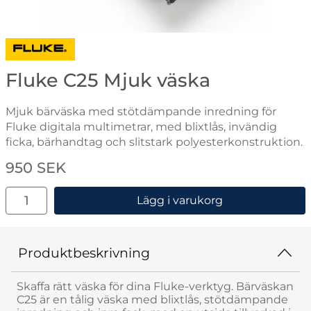
Gå till varumärkessidan för Fluke
Fluke C25 Mjuk väska
Mjuk bärväska med stötdämpande inredning för
Fluke digitala multimetrar, med blixtlås, invändig
ficka, bärhandtag och slitstark polyesterkonstruktion.
Handla denna produkt Fluke C25 Mjuk väska
pris
950 SEK
antal
Lägg i varukorg
Produktbeskrivning
Skaffa rätt väska för dina Fluke-verktyg. Bärväskan
C25 är en tålig väska med blixtlås, stötdämpande