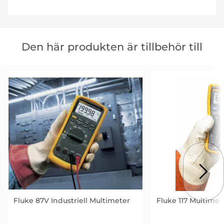
Hoppa
över
Den här produkten är tillbehör till
den
här
produkten
är
tillbehör
till
Fluke 87V Industriell Multimeter
Fluke 117 Multimet