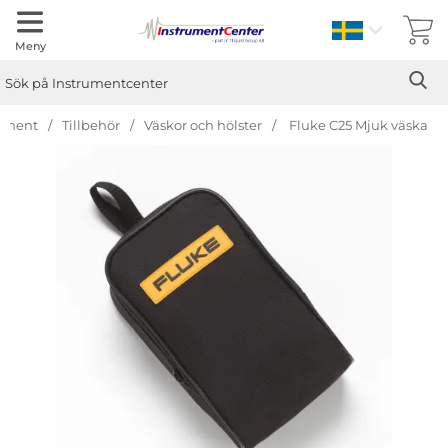
Sverige
Meny
Sök
Ge
Sök på Instrumentcenter
timent
Tillbehör
Väskor och hölster
Fluke C25 Mjuk väska
Hoppa
över
Bilder