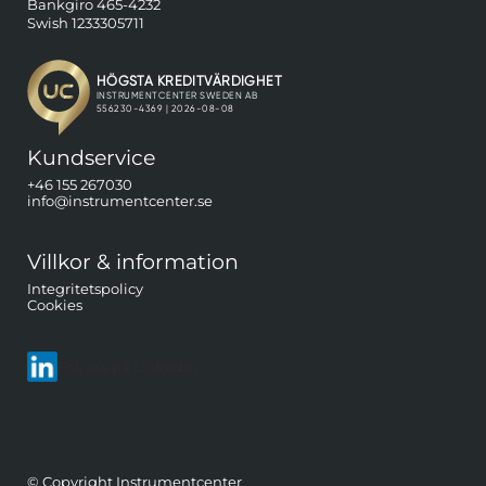
Bankgiro 465-4232
Swish 1233305711
Kundservice
+46 155 267030
info@instrumentcenter.se
Villkor & information
Integritetspolicy
Cookies
Följ oss på LinkedIn
© Copyright Instrumentcenter