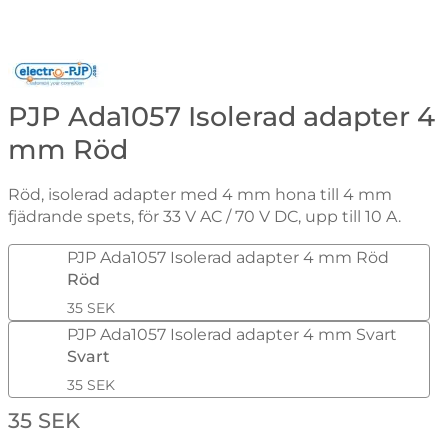
Gå till varumärkessidan för Electro-PJP
PJP Ada1057 Isolerad adapter 4
mm Röd
Röd, isolerad adapter med 4 mm hona till 4 mm
fjädrande spets, för 33 V AC / 70 V DC, upp till 10 A.
Handla denna produkt PJP Ada1057 Isolerad adapter 
PJP Ada1057 Isolerad adapter 4 mm Röd
Röd
35 SEK
PJP Ada1057 Isolerad adapter 4 mm Svart
Svart
35 SEK
pris
35 SEK