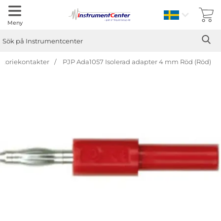
Sverige
Meny
Sök
Ge
Sök på Instrumentcenter
atoriekontakter
PJP Ada1057 Isolerad adapter 4 mm Röd (Röd)
Hoppa
över
Bilder