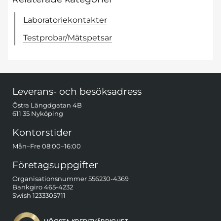
Laboratoriekontakter
Testprobar/Mätspetsar
Sidfot Blandad info och länkar
Leverans- och besöksadress
Östra Längdgatan 4B
611 35 Nyköping
Kontorstider
Mån–Fre 08:00–16:00
Företagsuppgifter
Organisationsnummer 556230-4369
Bankgiro 465-4232
Swish 1233305711