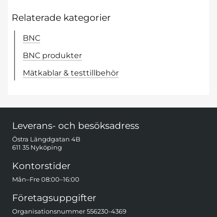
Relaterade kategorier
BNC
BNC produkter
Mätkablar & testtillbehör
Sidfot Blandad info och länkar
Leverans- och besöksadress
Östra Längdgatan 4B
611 35 Nyköping
Kontorstider
Mån–Fre 08:00–16:00
Företagsuppgifter
Organisationsnummer 556230-4369