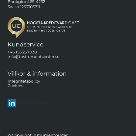
Bankgiro 465-4232
Swish 1233305711
Kundservice
+46 155 267030
info@instrumentcenter.se
Villkor & information
Integritetspolicy
Cookies
Följ oss på LinkedIn
© Copyright Instrumentcenter