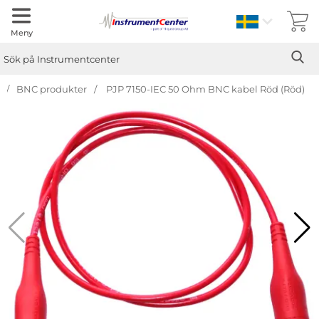
Sverige
Meny
Sök
Ge
Sök på Instrumentcenter
BNC produkter
PJP 7150-IEC 50 Ohm BNC kabel Röd (Röd)
Hoppa
över
Bilder