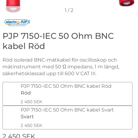
1
/
2
Gå till varumärkessidan för Electro-PJP
PJP 7150-IEC 50 Ohm BNC
kabel Röd
Röd isolerad BNC-mätkabel för oscilloskop och
mätinstrument med 50 Ω impedans, 1 m längd,
säkerhetsklassad upp till 600 V CAT III.
Handla denna produkt PJP 7150-IEC 50 Ohm BNC kabe
PJP 7150-IEC 50 Ohm BNC kabel Röd
Röd
2 450 SEK
PJP 7150-IEC 50 Ohm BNC kabel Svart
Svart
2 450 SEK
pris
2 450 SEK