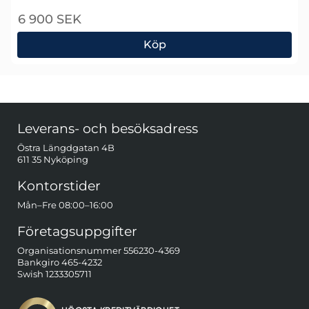
6 900 SEK
Köp
Chauvin Arnoux MH60 Strömtång
Sidfot Blandad info och länkar
Leverans- och besöksadress
Östra Längdgatan 4B
611 35 Nyköping
Kontorstider
Mån–Fre 08:00–16:00
Företagsuppgifter
Organisationsnummer 556230-4369
Bankgiro 465-4232
Swish 1233305711