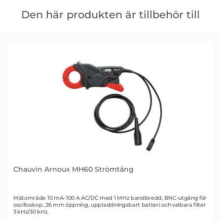
Hoppa
över
Den här produkten är tillbehör till
den
här
produkten
är
tillbehör
till
Chauvin Arnoux MH60 Strömtång
Art. nr 2103
Mätområde 10 mA–100 A AC/DC med 1 MHz bandbredd, BNC-utgång för
oscilloskop, 26 mm öppning, uppladdningsbart batteri och valbara filter
3 kHz/30 kHz.