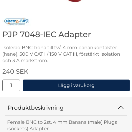
Gå till varumärkessidan för Electro-PJP
PJP 7048-IEC Adapter
Isolerad BNC-hona till två 4 mm banankontakter
(hane), 500 V CAT I / 150 V CAT III, förstärkt isolation
och 3 A märkström.
Handla denna produkt PJP 7048-IEC Adapter
pris
240 SEK
antal
Lägg i varukorg
Produktbeskrivning
Female BNC to 2st. 4 mm Banana (male) Plugs
(sockets) Adapter.