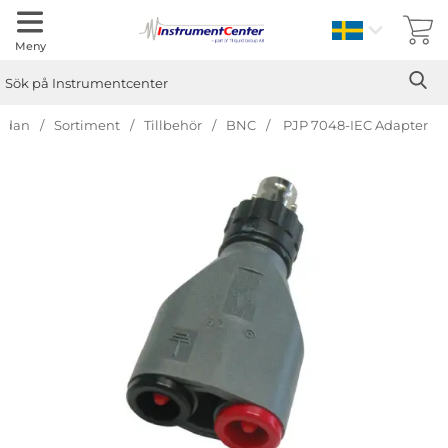
Sverige
Meny
Sök
Ge
Sök på Instrumentcenter
sidan
Sortiment
Tillbehör
BNC
PJP 7048-IEC Adapter
Hoppa
över
Bilder