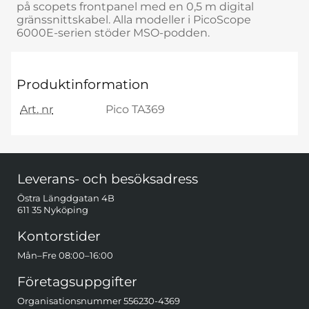
på scopets frontpanel med en 0,5 m digital
gränssnittskabel. Alla modeller i PicoScope
6000E-serien stöder MSO-podden.
Produktinformation
Art. nr
Pico TA369
Sidfot Blandad info och länkar
Leverans- och besöksadress
Östra Längdgatan 4B
611 35 Nyköping
Kontorstider
Mån–Fre 08:00–16:00
Företagsuppgifter
Organisationsnummer 556230-4369