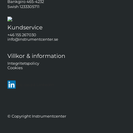
Bankgiro 465-4232
Swish 1233305711
Kundservice
+46 155 267030
info@instrumentcenter.se
Villkor & information
Integritetspolicy
Cookies
Följ oss på LinkedIn
© Copyright Instrumentcenter