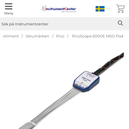
Sverige
Meny
Sök
Ge
Sök på Instrumentcenter
Sortiment
Varumärken
Pico
PicoScope 6000E MSO Pod
Hoppa
över
Bilder