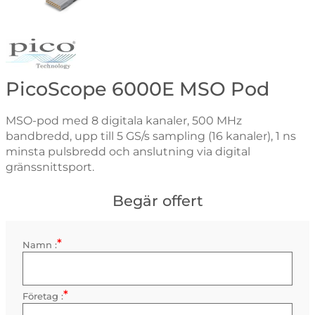
Gå till varumärkessidan för Pico
PicoScope 6000E MSO Pod
MSO-pod med 8 digitala kanaler, 500 MHz
bandbredd, upp till 5 GS/s sampling (16 kanaler), 1 ns
minsta pulsbredd och anslutning via digital
gränssnittsport.
Begär offert
*
Kontaktinformation
Namn :
Obligatorisk
*
Företag :
Obligatorisk