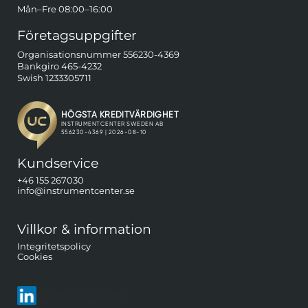
Mån–Fre 08:00–16:00
Företagsuppgifter
Organisationsnummer 556230-4369
Bankgiro 465-4232
Swish 1233305711
Kundservice
+46 155 267030
info@instrumentcenter.se
Villkor & information
Integritetspolicy
Cookies
Följ oss på LinkedIn