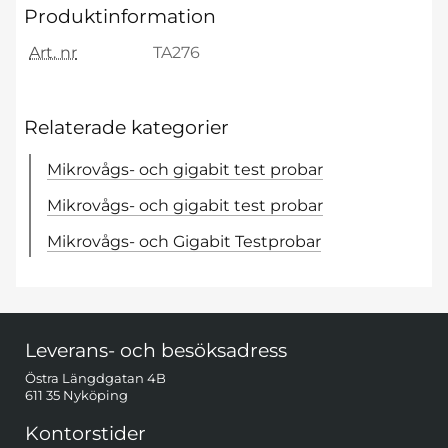
Produktinformation
Art. nr
TA276
Relaterade kategorier
Mikrovågs- och gigabit test probar
Mikrovågs- och gigabit test probar
Mikrovågs- och Gigabit Testprobar
Sidfot Blandad info och länkar
Leverans- och besöksadress
Östra Längdgatan 4B
611 35 Nyköping
Kontorstider