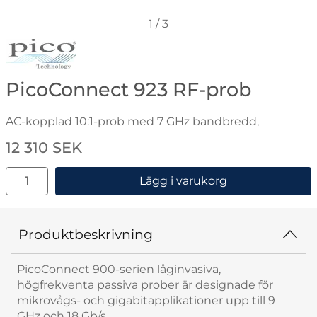
1
/
3
Gå till varumärkessidan för Pico
PicoConnect 923 RF-prob
AC-kopplad 10:1-prob med 7 GHz bandbredd,
Handla denna produkt PicoConnect 923 RF-prob
pris
12 310 SEK
antal
Lägg i varukorg
Produktbeskrivning
PicoConnect 900-serien låginvasiva,
högfrekventa passiva prober är designade för
mikrovågs- och gigabitapplikationer upp till 9
GHz och 18 Gb/s.