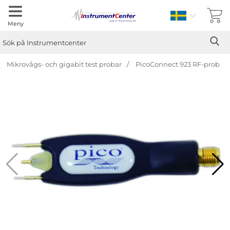
Sverige
Meny
Sök
Ge
Sök på Instrumentcenter
Mikrovågs- och gigabit test probar
PicoConnect 923 RF-prob
Hoppa
över
Bilder