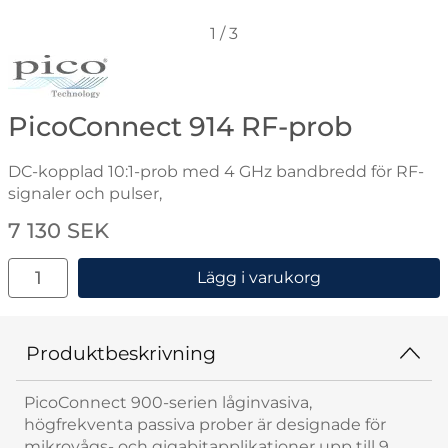
1
/
3
Gå till varumärkessidan för Pico
PicoConnect 914 RF-prob
DC-kopplad 10:1-prob med 4 GHz bandbredd för RF-
signaler och pulser,
Handla denna produkt PicoConnect 914 RF-prob
pris
7 130 SEK
antal
Lägg i varukorg
Produktbeskrivning
PicoConnect 900-serien låginvasiva,
högfrekventa passiva prober är designade för
mikrovågs- och gigabitapplikationer upp till 9