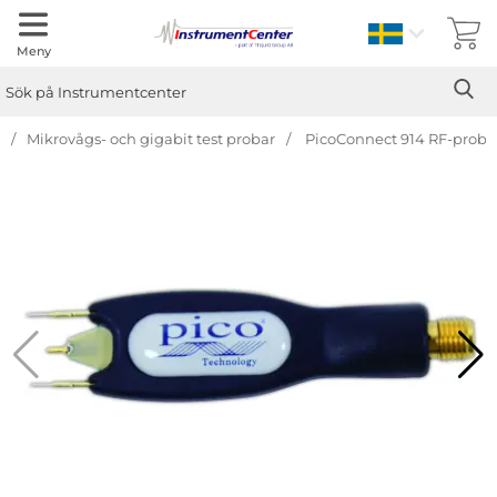
Sverige
Meny
Sök
Ge
Sök på Instrumentcenter
Mikrovågs- och gigabit test probar
PicoConnect 914 RF-prob
Hoppa
över
Bilder