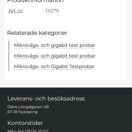
Produktinformation
Art. nr
TA279
Relaterade kategorier
Mikrovågs- och gigabit test probar
Mikrovågs- och gigabit test probar
Mikrovågs- och Gigabit Testprobar
Sidfot Blandad info och länkar
Leverans- och besöksadress
Östra Längdgatan 4B
611 35 Nyköping
Kontorstider
Mån–Fre 08:00–16:00