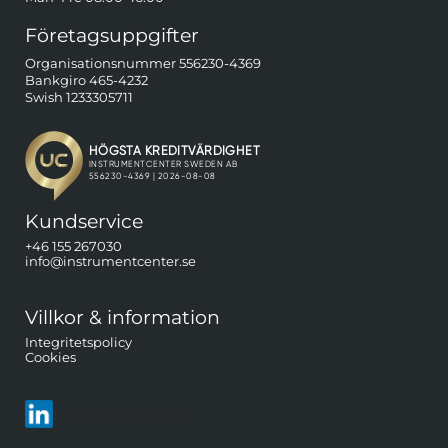
Företagsuppgifter
Organisationsnummer 556230-4369
Bankgiro 465-4232
Swish 1233305711
Kundservice
+46 155 267030
info@instrumentcenter.se
Villkor & information
Integritetspolicy
Cookies
Följ oss på LinkedIn