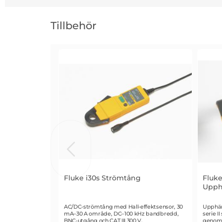
Hoppa
över
Tillbehör
tillbehör
Fluke i30s Strömtång
Fluk
Upph
Art. nr 1644
Art. n
AC/DC-strömtång med Hall-effektsensor, 30
Upphän
mA–30 A område, DC–100 kHz bandbredd,
serie I
BNC-utgång och CAT III 300 V.
genom 