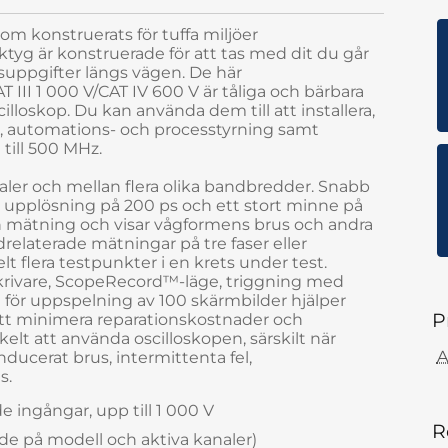
m konstruerats för tuffa miljöer
tyg är konstruerade för att tas med dit du går
gsuppgifter längs vägen. De här
III 1 000 V/CAT IV 600 V är tåliga och bärbara
skop. Du kan använda dem till att installera,
r, automations- och processtyrning samt
till 500 MHz.
naler och mellan flera olika bandbredder. Snabb
en upplösning på 200 ps och ett stort minne på
n mätning och visar vågformens brus och andra
udrelaterade mätningar på tre faser eller
lt flera testpunkter i en krets under test.
rivare, ScopeRecord™-läge, triggning med
ör uppspelning av 100 skärmbilder hjälper
P
att minimera reparationskostnader och
elt att använda oscilloskopen, särskilt när
A
ucerat brus, intermittenta fel,
as.
e ingångar, upp till 1 000 V
R
nde på modell och aktiva kanaler)