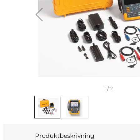
1
/
2
Produktbeskrivning