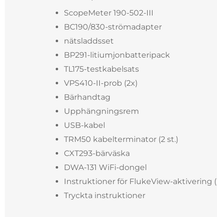
ScopeMeter 190-502-III
BC190/830-strömadapter
nätsladdsset
BP291-litiumjonbatteripack
TL175-testkabelsats
VPS410-II-prob (2x)
Bärhandtag
Upphängningsrem
USB-kabel
TRM50 kabelterminator (2 st.)
CXT293-bärväska
DWA-131 WiFi-dongel
Instruktioner för FlukeView-aktivering 
Tryckta instruktioner