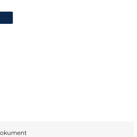
peMeter 190-502-III/S Oscilloskop
okument