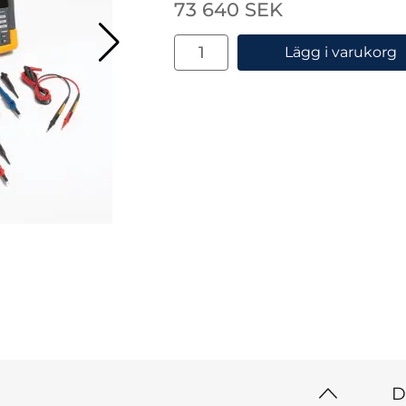
Handla denna produkt Fluke Sco
pris
73 640 SEK
antal
Lägg i varukorg
D