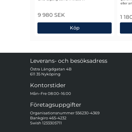
eller a
9 980 SEK
1 18
Köp
Fluke i30s Strömtång
Fluk
Sidfot Blandad info och länkar
Leverans- och besöksadress
Östra Längdgatan 4B
611 35 Nyköping
Kontorstider
Mån–Fre 08:00–16:00
Företagsuppgifter
Organisationsnummer 556230-4369
Bankgiro 465-4232
Swish 1233305711