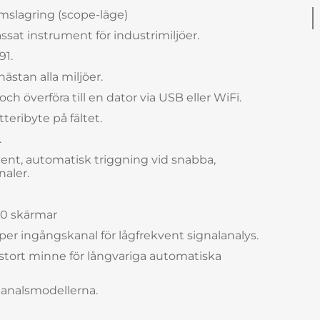
mslagring (scope-läge)
ssat instrument för industrimiljöer.
91.
nästan alla miljöer.
och överföra till en dator via USB eller WiFi.
teribyte på fältet.
.
gent, automatisk triggning vid snabba,
aler.
00 skärmar
r ingångskanal för lågfrekvent signalanalys.
stort minne för långvariga automatiska
kanalsmodellerna.