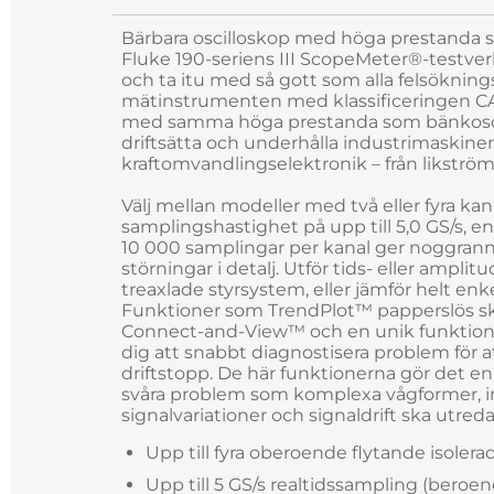
Bärbara oscilloskop med höga prestanda so
Fluke 190-seriens III ScopeMeter®-testverk
och ta itu med så gott som alla felsöknin
mätinstrumenten med klassificeringen CAT 
med samma höga prestanda som bänkoscillo
driftsätta och underhålla industrimaskine
kraftomvandlingselektronik – från likström 
Välj mellan modeller med två eller fyra ka
samplingshastighet på upp till 5,0 GS/s, 
10 000 samplingar per kanal ger noggran
störningar i detalj. Utför tids- eller amplit
treaxlade styrsystem, eller jämför helt enke
Funktioner som TrendPlot™ papperslös sk
Connect-and-View™ och en unik funktion f
dig att snabbt diagnostisera problem för 
driftstopp. De här funktionerna gör det enk
svåra problem som komplexa vågformer, ind
signalvariationer och signaldrift ska utred
Upp till fyra oberoende flytande isolerad
Upp till 5 GS/s realtidssampling (beroe