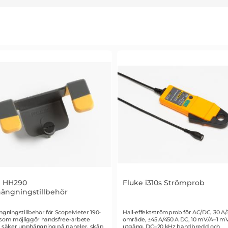
e HH290
Fluke i310s Strömprob
ängningstillbehör
r 1432
Art. nr 1348
gningstillbehör för ScopeMeter 190-
Hall-effektströmprob för AC/DC, 30 A/
I som möjliggör handsfree-arbete
område, ±45 A/450 A DC, 10 mV/A–1 m
säker upphängning på paneler, skåp
utgång, DC–20 kHz bandbredd och