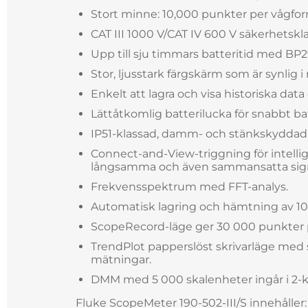
Stort minne: 10,000 punkter per vågfor
CAT III 1000 V/CAT IV 600 V säkerhetskla
Upp till sju timmars batteritid med BP2
Stor, ljusstark färgskärm som är synlig i 
Enkelt att lagra och visa historiska data 
Lättåtkomlig batterilucka för snabbt bat
IP51-klassad, damm- och stänkskyddad
Connect-and-View-triggning för intelli
långsamma och även sammansatta sign
Frekvensspektrum med FFT-analys.
Automatisk lagring och hämtning av 1
ScopeRecord-läge ger 30 000 punkter pe
TrendPlot papperslöst skrivarläge med 
mätningar.
DMM med 5 000 skalenheter ingår i 2-
Fluke ScopeMeter 190-502-III/S innehåller: