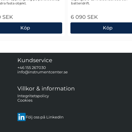
ndra fasta objekt.
batteridrift.
0 SEK
6 090 SEK
Köp
Köp
e HH290 Upphängningstillbehör
Fluke i310s Strömpro
Kundservice
+46 155 267030
info@instrumentcenter.se
Villkor & information
Integritetspolicy
Cookies
Följ oss på LinkedIn