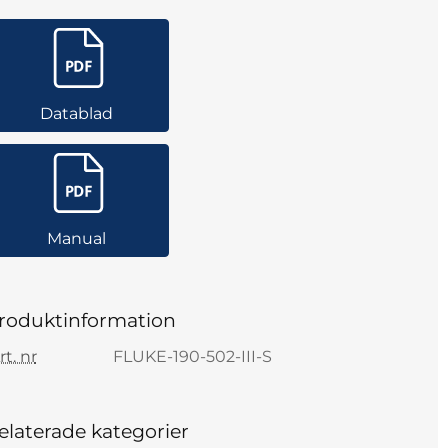
Datablad
Manual
roduktinformation
rt. nr
FLUKE-190-502-III-S
elaterade kategorier