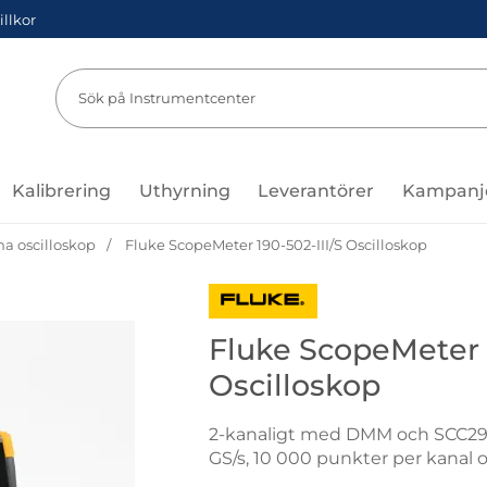
illkor
Sök
Sök på Instru
Kalibrering
Uthyrning
Leverantörer
Kampanj
a oscilloskop
Fluke ScopeMeter 190-502-III/S Oscilloskop
Gå till varumärkessidan för Fluk
Fluke ScopeMeter 1
Oscilloskop
2-kanaligt med DMM och SCC293-
GS/s, 10 000 punkter per kanal o