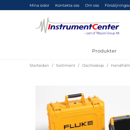
Mina sidor
Kontakta oss
Om oss
Försäljningsv
Produkter
Startsidan
Sortiment
Oscilloskop
Handhålln
Hoppa
över
Bilder