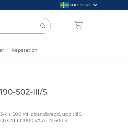
,
SEK
/ Svenska
Sverige
mentcenter
Genomför sökning
er
Reparation
e
90-502-III/S
kit. 500 MHz bandbredd, upp till 5
ch CAT III 1000 V/CAT IV 600 V.